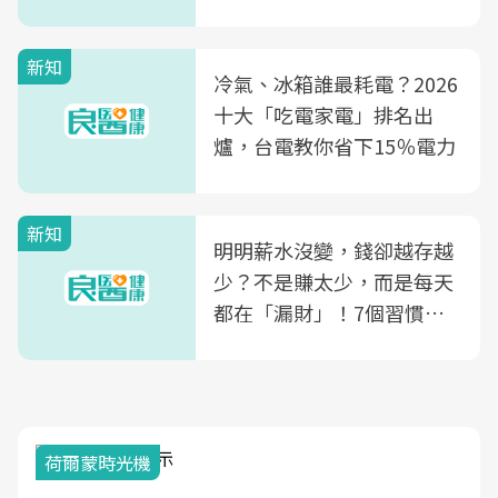
玲領軍，打造全台首創「生
殖銀行概念形象館」，攜手
新知
光田醫院建構360度女性健
冷氣、冰箱誰最耗電？2026
康照護生態圈
十大「吃電家電」排名出
爐，台電教你省下15％電力
新知
明明薪水沒變，錢卻越存越
少？不是賺太少，而是每天
都在「漏財」！7個習慣一
次看
荷爾蒙時光機