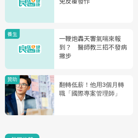
免反覆發作
養生
一鞭炮轟天響氣喘來報
到？ 醫師教三招不發病
撇步