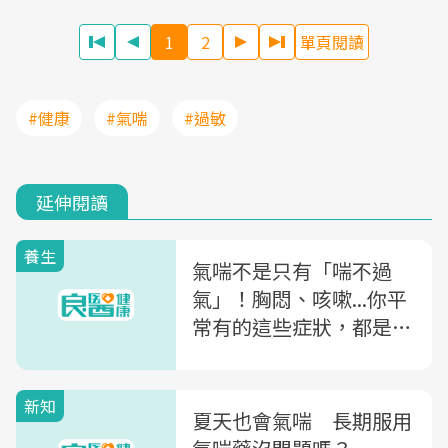
1
2
單頁閱讀
#健康
#氣喘
#過敏
延伸閱讀
養生
氣喘不是只有「喘不過
氣」！胸悶、咳嗽...你平
常有的這些症狀，都是氣
喘警訊
新知
夏天也會氣喘 長期服用