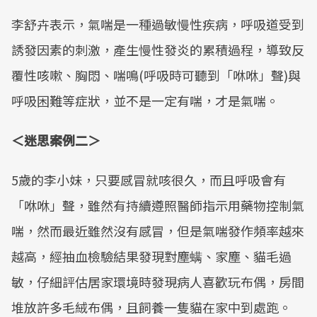
李舒卉表示，氣喘是一種過敏慢性疾病，呼吸道受到
誘發因素的刺激，產生慢性發炎的累積過程，導致反
覆性咳嗽、胸悶、喘鳴(呼吸時可聽到「咻咻」聲)與
呼吸困難等症狀，並不是一定有喘，才是氣喘。
＜迷思案例二＞
5歲的李小妹，只要感冒就咳很久，而且呼吸會有
「咻咻」聲，雖然有持續遵照醫師指示用藥物控制氣
喘，然而最近雖然沒有感冒，但是氣喘發作頻率越來
越高，經抽血檢驗結果發現對塵螨、家塵、貓毛過
敏，仔細評估居家環境時發現病人喜歡玩布偶，房間
堆放許多毛絨布偶，且飼養一隻貓在家中到處跑。