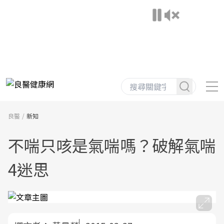
良醫
新知
不喘只咳是氣喘嗎？破解氣喘
4迷思