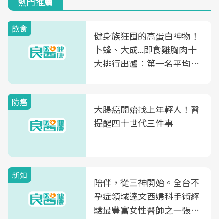
熱門推薦
飲食
健身族狂囤的高蛋白神物！
卜蜂、大成...即食雞胸肉十
大排行出爐：第一名平均一
片不到50元
防癌
大腸癌開始找上年輕人！醫
提醒四十世代三件事
新知
陪伴，從三神開始。全台不
孕症領域達文西婦科手術經
驗最豐富女性醫師之一張永