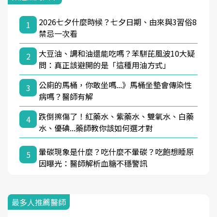
2026七夕什麼時候？七夕日期、由來與3習俗8
1
禁忌一次看
大豆油、調和油還能吃嗎？苯駢芘風波10大疑
2
問：真正該避開的是「這種用油方式」
公廁的馬桶，你敢坐嗎...》馬桶坐墊會傳染性
3
病嗎？醫師有解
跌倒擦傷了！紅藥水、紫藥水、雙氧水、白藥
4
水、優碘...藥師教你該如何選才對
暈碳現象是什麼？吃什麼不暈碳？吃飽想睡原
5
因曝光：醫師解析血糖不穩警訊
最多人推薦醫師