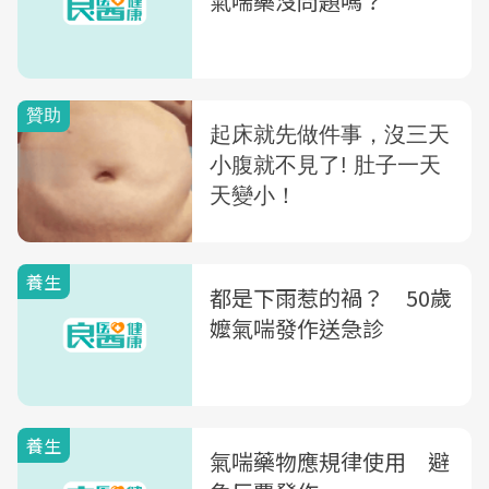
氣喘藥沒問題嗎？
養生
都是下雨惹的禍？ 50歲
嬤氣喘發作送急診
養生
氣喘藥物應規律使用 避