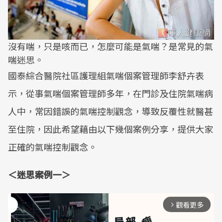
沒有喘，只是咳而已，怎麼可能是氣喘？是常見的氣
喘迷思。
國泰綜合醫院社區護理組氣喘個案管理師李舒卉表
示，從事氣喘個案管理師多年，在門診及住院氣喘病
人中，常因錯誤的氣喘控制觀念，導致反覆性就醫甚
至住院，因此希望藉由以下幾個案例分享，提供大家
正確的氣喘控制觀念。
＜迷思案例一＞
觀看更多
arrow_forward_ios