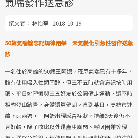
氣喘發作送急診
撰文者：
林怡亭
2018-10-19
50
歲氣喘嬤忘記規律用藥
天氣變化引急性發作送急
診
一名住於高雄的50歲王阿嬤，罹患氣喘已有十多年，
雖有使用吸入性類固醇，但三不五時就會忘記按時用
藥。平日她習慣與三五好友於公園健走運動，還不時
相約登山踏青，身體還算健朗。直到某日，高雄市連
續下雨兩週，王阿嬤出現感冒症狀，持續3天後仍不
見好轉，除了咳嗽以外還產生胸悶、呼吸困難等現
象。送醫急診後，經使用吸入型擴張劑和類固醇注射