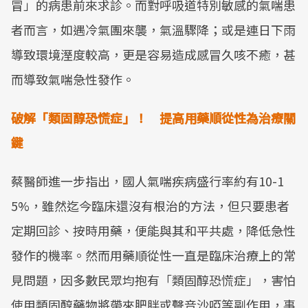
冒」的病患前來求診。而對呼吸道特別敏感的氣喘患
者而言，如遇冷氣團來襲，氣溫驟降；或是連日下雨
導致環境溼度較高，更是容易造成感冒久咳不癒，甚
而導致氣喘急性發作。
破解「類固醇恐慌症」！ 提高用藥順從性為治療關
鍵
蔡醫師進一步指出，國人氣喘疾病盛行率約有10-1
5%，雖然迄今臨床還沒有根治的方法，但只要患者
定期回診、按時用藥，便能與其和平共處，降低急性
發作的機率。然而用藥順從性一直是臨床治療上的常
見問題，因多數民眾均抱有「類固醇恐慌症」，害怕
使用類固醇藥物將帶來肥胖或聲音沙啞等副作用，事