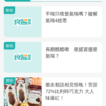
新知
不喘只咳是氣喘嗎？破解
氣喘4迷思
新知
長期酷酷嗽 是感冒還是
氣喘？