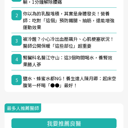
躺，1分鐘解除腰痛
你以為的乳酸堆積，其實是身體發炎！營養
2
師：吃對「這個」預防鐵腿、抽筋，還能增強
運動效果
被冷醒？小心冷出血壓飆升、心肌梗塞狀況！
3
醫師公開保暖「這些部位」超重要
腎臟科名醫江守山：這3個時間喝水，養腎效
4
果勝人蔘
鹽水、蜂蜜水都NG！養生達人陳月卿：起床空
5
腹第一杯喝「●●」最好！
最多人推薦醫師
我要推薦良醫