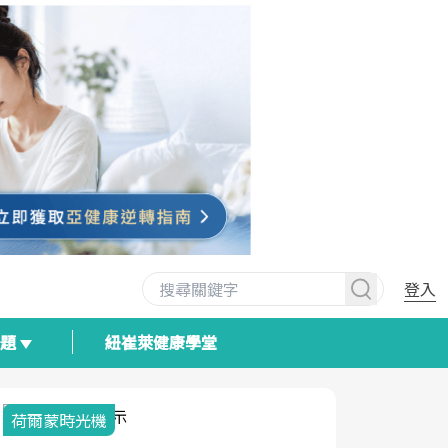
登入
專題
紐崔萊健康學堂
荷爾蒙時光機
2025健檢