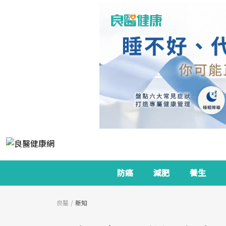
防癌
減肥
養生
良醫
新知