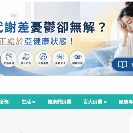
新知
生活
健康問良醫
百大良醫
健康
良醫生活祭
我與健康韌性的距離