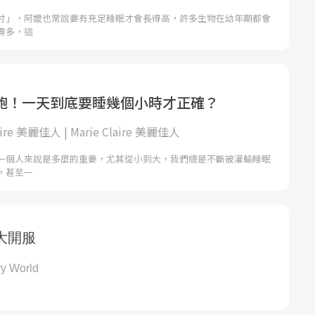
吋」，阿嬤也常說要有充足睡眠才會長得高，許多生物在幼年期都會
得多，這
飽！一天到底要睡幾個小時才正確？
laire 美麗佳人 | Marie Claire 美麗佳人
一個人來說是多麼的重要，尤其從小到大，我們總是不斷被灌輸睡眠
，甚至一