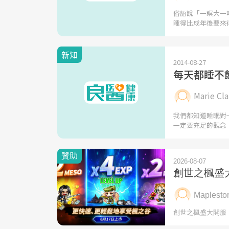
俗語說「一瞑大一
睡得比成年後要來
新知
2014-08-27
每天都睡不
Marie C
我們都知道睡眠對
一定要充足的觀念