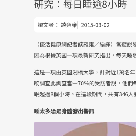
研究：每日睡逾8小時 
撰文者：
談雍雍
2015-03-02
（優活健康網記者談雍雍／編譯）常聽說
因為根據英國一項最新研究指出，每天睡眠
這是一項由英國劍橋大學，針對近1萬名年齡
蹤調查此調查當中70％的受訪者說，他們每
眠超過8個小時。在這段期間，共有346人
睡太多恐是身體發出警訊