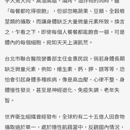
乎大魚大肉、高油高脂、燒烤、油炸物的同時，雖
「每餐都吃得很飽」，但卻忽略蔬果、豆類、全穀根
莖類的攝取，而讓身體缺乏大量微量元素所致。換言
之，乍看之下，即使每個人餐餐都能飽食一頓，可是
體內的每個細胞，宛如天天上演飢荒。
台北市聯合醫院營養部主任金惠民說，倘若身體長期
缺乏微量元素，例如，維生素、鈣、鉀、鎂等等，恐
怕會引起身體多種疾病，像是高血壓、心律不整、身
體慢性發炎，甚至是神經退化、免疫失調、老年失
智。
世界衛生組織曾經發布，全球約有二十五億人因食物
攝取過於單一，處於隱性飢餓當中，反觀國內情況，