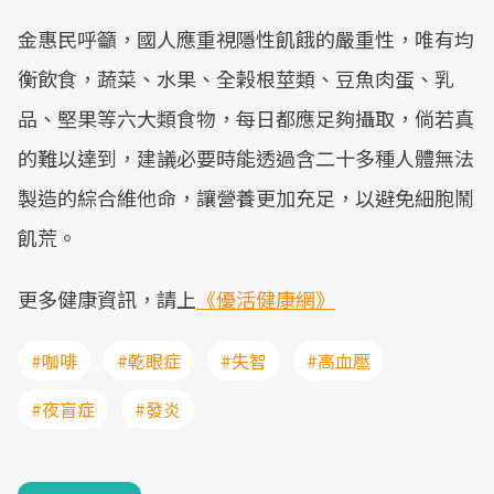
金惠民呼籲，國人應重視隱性飢餓的嚴重性，唯有均
衡飲食，蔬菜、水果、全榖根莖類、豆魚肉蛋、乳
品、堅果等六大類食物，每日都應足夠攝取，倘若真
的難以達到，建議必要時能透過含二十多種人體無法
製造的綜合維他命，讓營養更加充足，以避免細胞鬧
飢荒。
更多健康資訊，請上
《優活健康網》
#咖啡
#乾眼症
#失智
#高血壓
#夜盲症
#發炎