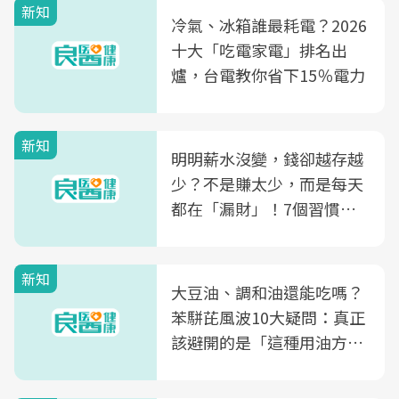
新知
冷氣、冰箱誰最耗電？2026
十大「吃電家電」排名出
爐，台電教你省下15％電力
新知
明明薪水沒變，錢卻越存越
少？不是賺太少，而是每天
都在「漏財」！7個習慣一
次看
新知
大豆油、調和油還能吃嗎？
苯駢芘風波10大疑問：真正
該避開的是「這種用油方
式」