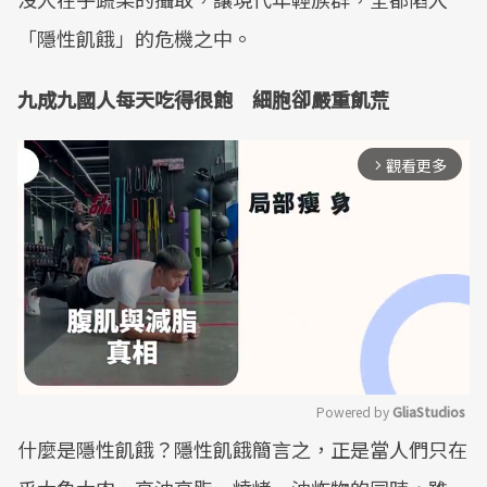
「隱性飢餓」的危機之中。
九成九國人每天吃得很飽 細胞卻嚴重飢荒
觀看更多
arrow_forward_ios
Powered by 
GliaStudios
什麼是隱性飢餓？隱性飢餓簡言之，正是當人們只在
Mute