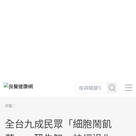
良醫
全台九成民眾「細胞鬧飢