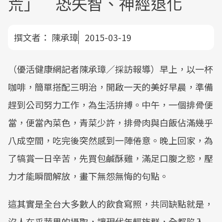
荒」 恐失智、神經退化
撰文者：
陳承璋
2015-03-19
（優活健康網記者陳承璋／採訪報導）早上，以一杯
咖啡，簡單搭配三明治，開啟一天的美好早晨，準備
趕到公司努力工作，為生活拚搏。中午，一個排骨便
當，便當內菜色，青菜少許，排骨肉與白飯佔滿幾乎
八成空間，吃完後突然感到一陣倦意。晚上回家，為
了犒賞一日辛苦，先買包鹹酥雞，滿足口腹之慾，壓
力才能瞬間解放，畫下無怨無悔的句點。
這其實是全台大多數人的飲食寫照，共同缺點就是，
沒人在乎蔬果的攝取，讓現代年輕族群，全都陷入