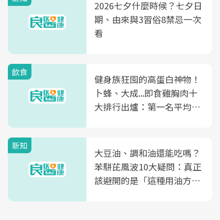
2026七夕什麼時候？七夕日
期、由來與3習俗8禁忌一次
看
飲食
健身族狂囤的高蛋白神物！
卜蜂、大成...即食雞胸肉十
大排行出爐：第一名平均一
片不到50元
新知
大豆油、調和油還能吃嗎？
苯駢芘風波10大疑問：真正
該避開的是「這種用油方
式」