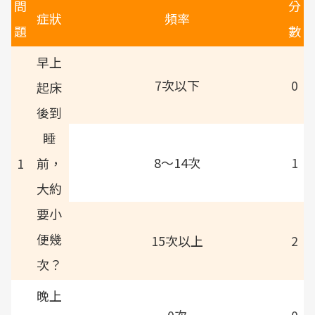
問
分
症狀
頻率
題
數
早上
7次以下
0
起床
後到
睡
8～14次
1
1
前，
大約
要小
便幾
15次以上
2
次？
晚上