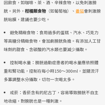
因飲食，如咖啡、茶、酒、辛辣食物，以免刺激膀
胱。另外，
柑橘類食物
（如葡萄柚）、
番茄
會刺激膀
胱粘膜，建議也要少吃。
避免精緻食物：食用過多的蛋糕、汽水、巧克力
等高糖分精緻食物，會加劇膀胱負擔。有添加人工甘
味劑的甜食、含碳酸的汽水類也要減少攝取。
控制喝水量：膀胱過動症患者的喝水量應依照體
重和腎功能，控制在每小時150～300ml，並隨流汗
多寡調整水分攝取，切勿一次喝太多。
󠀠戒菸：香菸含有的尼古丁，容易導致膀胱不自主
地收縮，對膀胱也是一種刺激。