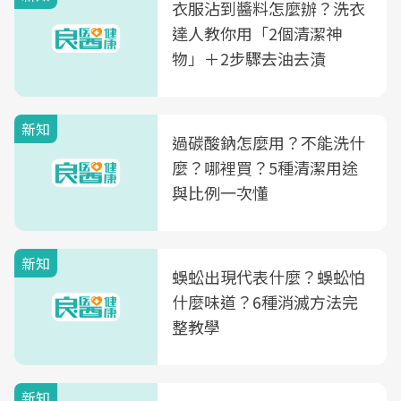
衣服沾到醬料怎麼辦？洗衣
達人教你用「2個清潔神
物」＋2步驟去油去漬
新知
過碳酸鈉怎麼用？不能洗什
麼？哪裡買？5種清潔用途
與比例一次懂
新知
蜈蚣出現代表什麼？蜈蚣怕
什麼味道？6種消滅方法完
整教學
新知