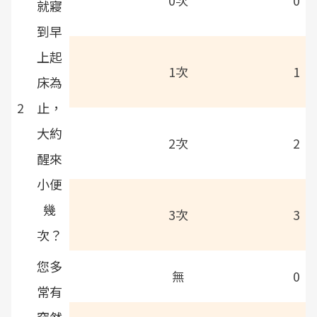
0次
0
就寢
到早
上起
1次
1
床為
2
止，
大約
2次
2
醒來
小便
幾
3次
3
次？
您多
無
0
常有