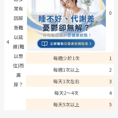
常有
0
因尿
急難
以延
4
遲(難
以憋
每週少於1次
1
住)而
每週1次以上
2
漏
每天1次左右
3
尿？
每天2～4次
4
每天5次以上
5