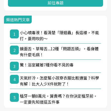
前往專題
頻道熱門文章
小心噴毒液！看清楚「隱翅蟲」長這樣，不能
1
打，要用吹的～
鏡面舌、草莓舌...12種「問題舌頭」，看身體
2
有什麼毛病！
驚！浴室藏著7種你看不見的毒
3
天氣好冷，怎麼幫小孩穿衣服比較適當？科學
4
有解：比大人少X件就對了！
植牙一顆8萬元，算貴嗎？在你決定植牙前，
5
一定要先知道這五件事