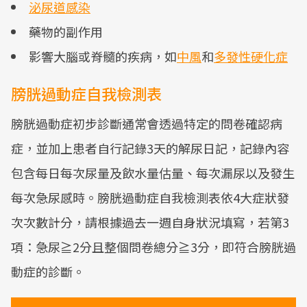
泌尿道感染
藥物的副作用
影響大腦或脊髓的疾病，如
中風
和
多發性硬化症
膀胱過動症自我檢測表
膀胱過動症初步診斷通常會透過特定的問卷確認病
症，並加上患者自行記錄3天的解尿日記，記錄內容
包含每日每次尿量及飲水量估量、每次漏尿以及發生
每次急尿感時。膀胱過動症自我檢測表依4大症狀發
次次數計分，請根據過去一週自身狀況填寫，若第3
項：急尿≧2分且整個問卷總分≧3分，即符合膀胱過
動症的診斷。