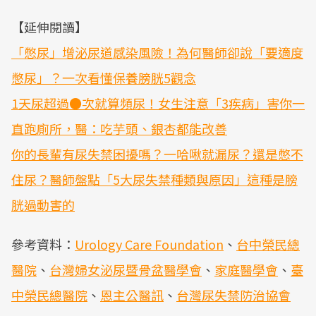
【延伸閱讀】
「憋尿」增泌尿道感染風險！為何醫師卻說「要適度
憋尿」？一次看懂保養膀胱5觀念
1天尿超過●次就算頻尿！女生注意「3疾病」害你一
直跑廁所，醫：吃芋頭、銀杏都能改善
你的長輩有尿失禁困擾嗎？一哈啾就漏尿？還是憋不
住尿？醫師盤點「5大尿失禁種類與原因」這種是膀
胱過動害的
參考資料：
Urology Care Foundation
、
台中榮民總
醫院
、
台灣婦女泌尿暨骨盆醫學會
、
家庭醫學會
、
臺
中榮民總醫院
、
恩主公醫訊
、
台灣尿失禁防治協會