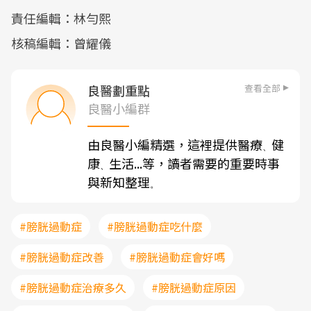
責任編輯：林勻熙
核稿編輯：曾耀儀
查看全部
良醫劃重點
良醫小編群
由良醫小編精選，這裡提供醫療
健
、
康
生活...等，讀者需要的重要時事
、
與新知整理
。
#膀胱過動症
#膀胱過動症吃什麼
#膀胱過動症改善
#膀胱過動症會好嗎
#膀胱過動症治療多久
#膀胱過動症原因