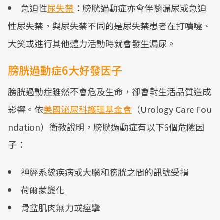
急迫性
尿失禁
：膀胱過動症亦會伴隨漏尿或急迫
性尿失禁，與尿失禁不同的是尿失禁患者在打噴嚏、
大笑或進行其他體力活動時就會發生漏尿。
膀胱過動症6大好發因子
膀胱過動症雖然不會危及生命，卻會對生活品質造成
影響。依
美國泌尿科護理基金會
（Urology Care Fou
ndation）衛教說明，膀胱過動症有以下6個危險因
子：
神經系統疾病或大腦和膀胱之間的訊號受損
荷爾蒙變化
骨盆肌肉無力或痙攣