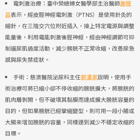
電刺激治療：臺中榮總婦女醫學部主治醫師
謝筱
芸
表示，經皮脛神經電刺激（PTNS）是使用針灸的
細針，在三陰交穴位附近插入，接上特定電源與調整
能量後，利用電能刺激後脛神經，經由神經調節可抑
制逼尿肌過度活動，減少膀胱不正常收縮，改善尿急
感與尿失禁症狀。
手術：慈濟醫院泌尿科主任
郭漢崇
說明，使用手
術治療可將已縮小卻不停收縮的膀胱擴大，將膀胱的
肌肉層剝開，但不破壞其黏膜而達成擴大膀胱容量的
目的，但如果膀胱已經攣縮變型，則可用一段小腸或
大腸來增加膀胱的容量，同樣達到減少不穩定收縮的
目標。