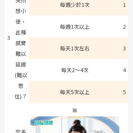
突然
每週少於1次
1
想小
便，
每週1次以上
2
此種
3
感覺
每天1次左右
3
難以
延遲
每天2～4次
4
(難以
憋
每天5次以上
5
住)？
無
您多