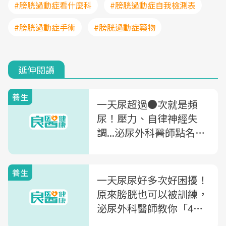
#膀胱過動症看什麼科
#膀胱過動症自我檢測表
#膀胱過動症手術
#膀胱過動症藥物
延伸閱讀
養生
一天尿超過●次就是頻
尿！壓力、自律神經失
調...泌尿外科醫師點名：
9大頻尿的常見原因
養生
一天尿尿好多次好困擾！
原來膀胱也可以被訓練，
泌尿外科醫師教你「4招
膀胱訓練＋1運動」改善