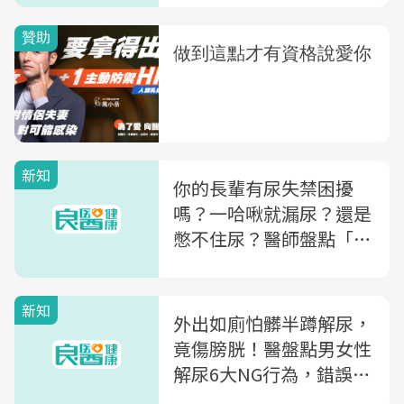
頻尿
新知
你的長輩有尿失禁困擾
嗎？一哈啾就漏尿？還是
憋不住尿？醫師盤點「5
大尿失禁種類與原因」這
種是膀胱過動害的
新知
外出如廁怕髒半蹲解尿，
竟傷膀胱！醫盤點男女性
解尿6大NG行為，錯誤解
尿姿勢恐增尿失禁風險