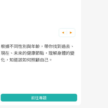
根據不同性別與年齡，帶你找到過去、
因應超高齡
現在、未來的健康節點，理解身體的變
「2025
化，知道該如何照顧自己。
康促進為目
民眾健康的
查、數據分
一起成為台
前往專題