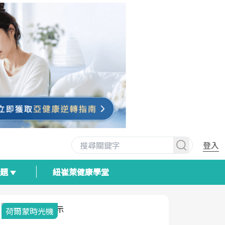
登入
專題
紐崔萊健康學堂
荷爾蒙時光機
2025健檢