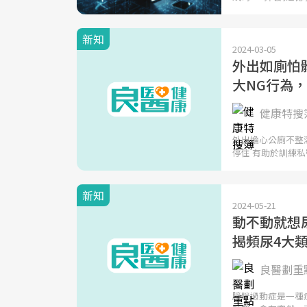
新知
2024-03-05
外出如廁怕
大NG行為
健康特搜簿
外出擔心公廁不整
停住 有助於訓練
新知
2024-05-21
動不動就想
揭頻尿4大
良醫劃重點
膀胱過動症是一種