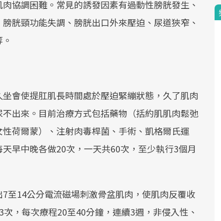
肌肉協調困難。常見的誘發因素有過動性膀胱發生、
、膀胱頸功能失調、膀胱出口外來壓迫、尿道狹窄、
等。
久坐會使提肛肌長時間處於壓迫緊繃狀態，久了肌肉
尿不出來。目前治療方式包括藥物（括約肌肌肉鬆弛
女性荷爾蒙）、注射肉毒桿菌、手術、凱格爾氏運
天早中晚各做20次，一天共60次，至少執行3個月
7至14公分電流磁場刺激骨盆肌肉，使肌肉反覆收
次，每次療程20至40分鐘，連續3週，非侵入性、