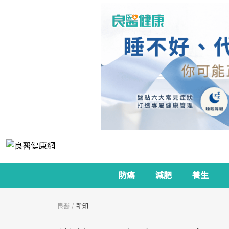
防癌
減肥
養生
良醫
新知