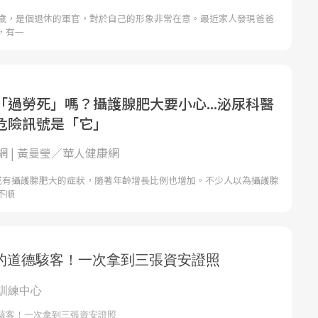
2歲，是個退休的軍官，對於自己的形象非常在意。最近家人發現爸爸
，有一
「過勞死」嗎？攝護腺肥大要小心...泌尿科醫
危險訊號是「它」
網 | 黃曼瑩／華人健康網
5成有攝護腺肥大的症狀，隨著年齡增長比例也增加。不少人以為攝護腺
不順