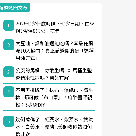
頻道熱門文章
2026七夕什麼時候？七夕日期、由來
1
與3習俗8禁忌一次看
大豆油、調和油還能吃嗎？苯駢芘風
2
波10大疑問：真正該避開的是「這種
用油方式」
公廁的馬桶，你敢坐嗎...》馬桶坐墊
3
會傳染性病嗎？醫師有解
不用再排隊了！抹布、濕紙巾、衛生
4
棉...都可做「布口罩」！麻醉醫師親
授：3步驟DIY
跌倒擦傷了！紅藥水、紫藥水、雙氧
5
水、白藥水、優碘...藥師教你該如何
選才對