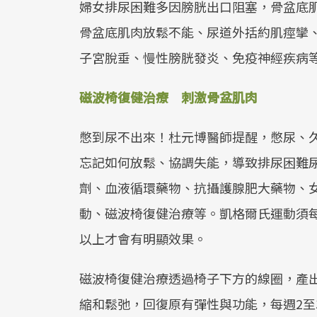
婦女排尿困難多因膀胱出口阻塞，骨盆底
骨盆底肌肉放鬆不能、尿道外括約肌痙攣
子宮脫垂、慢性膀胱發炎、免疫神經疾病
磁波椅復健治療 刺激骨盆肌肉
憋到尿不出來！杜元博醫師提醒，憋尿、
忘記如何放鬆、協調失能，導致排尿困難
劑、血液循環藥物、抗攝護腺肥大藥物、
動、磁波椅復健治療等。凱格爾氏運動須每
以上才會有明顯效果。
磁波椅復健治療透過椅子下方的線圈，產出
縮和鬆弛，回復原有彈性與功能，每週2至3