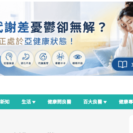
新知
生活
健康問良醫
百大良醫
健康
良醫生活祭
我與健康韌性的距離