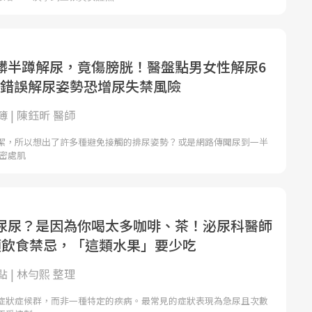
髒半蹲解尿，竟傷膀胱！醫盤點男女性解尿6
，錯誤解尿姿勢恐增尿失禁風險
 | 陳鈺昕 醫師
潔，所以想出了許多種避免接觸的排尿姿勢？或是網路傳聞尿到一半
私密處肌
尿尿？是因為你喝太多咖啡、茶！泌尿科醫師
類飲食禁忌，「這類水果」要少吃
 | 林勻熙 整理
症狀症候群，而非一種特定的疾病。最常見的症狀表現為急尿且次數