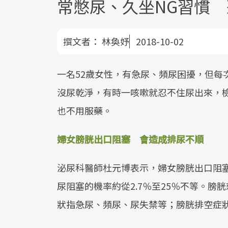
常憋尿、久坐NG習慣
撰文者：
林奐妤
2018-10-02
一名52歲女性，有急尿、頻尿困擾，但每
沒尿乾淨，有時一咳嗽就忍不住尿出來，檢
也不用服藥。
婦女膀胱出口阻塞 會造成排尿不順
泌尿科醫師杜元博表示，婦女膀胱出口阻
尿阻塞的機率約從2.7％至25％不等。
狀指急尿、頻尿、尿失禁等；膀胱排空症