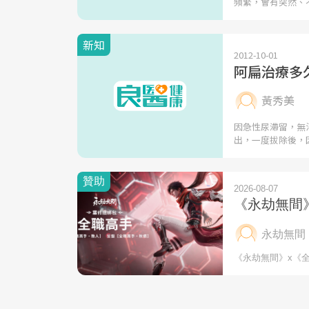
頻繁，會有突然、
新知
2012-10-01
阿扁治療多
黃秀美
因急性尿滯留，無
出，一度拔除後，