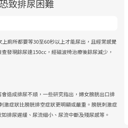
 恐致排尿困難
次上廁所都要等30至60秒以上才能尿出，且經常感覺
查發現餘尿達150cc，經磁波椅治療後餘尿減少，
面對超高齡社會的浪潮，台灣正在快速
2025年，就到良醫生活祭體驗「一站式
良醫健康網從「換季的身體變化」出
邁向「健康照護」的新時代。隨著國家
健康新生活」，從講座、體驗到運動，
發，透過醫學觀點與日常感受的對話，
政策如「健康台灣推動委員會」與「長
全面啟動你的健康革命！
建立對亞健康的認知，進而引導實際的
照3.0」的推進，「預防醫學」已成全民
改善行動。
關注的核心議題。然而，健檢不只是醫
塞會造成排尿不順，一些研究指出，婦女膀胱出口排
療院所的服務，更是民眾了解自身健康
狀況、啟動健康管理的重要起點。
膀胱刺激症狀比膀胱排空症狀更明顯或嚴重。膀胱刺激症
狀如排尿遲緩、尿流細小、尿流中斷及殘尿感等。
前往專題
前往專題
前往專題