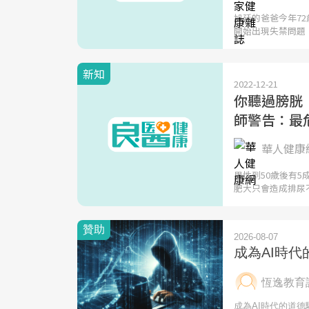
旭廷的爸爸今年7
開始出現失禁問題
新知
2022-12-21
你聽過膀胱
師警告：最
華人健康
男性到50歲後有
肥大只會造成排尿