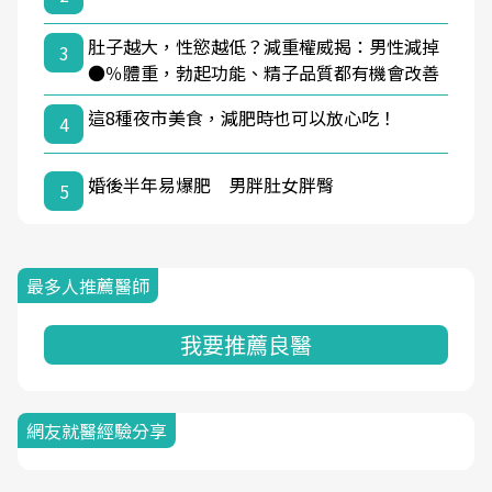
肚子越大，性慾越低？減重權威揭：男性減掉
3
●％體重，勃起功能、精子品質都有機會改善
這8種夜市美食，減肥時也可以放心吃！
4
婚後半年易爆肥 男胖肚女胖臀
5
最多人推薦醫師
我要推薦良醫
網友就醫經驗分享