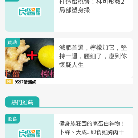
打造蜜桃臀！林可彤教2
局部塑身操
熱門推薦
飲食
健身族狂囤的高蛋白神物！
卜蜂、大成...即食雞胸肉十