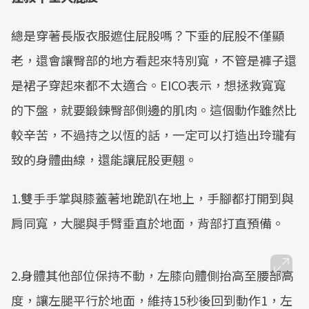
總是穿著長版衣服遮住屁股嗎？下垂的屁股不僅顯
老，還會讓臀部的地方看起來特別寬，不管是褲子還
是裙子穿起來都不太適合。EICO表示，想拯救寬寬
的下盤，就要鍛鍊臀部側邊的肌肉。這個動作雖然比
較辛苦，不過持之以恆的話，一定可以打造出玲瓏有
致的身體曲線，還能讓屁股更翹。
1.雙手手掌與膝蓋著地跪趴在地上，手腳都打開到與
肩同寬，大腿與手臂垂直於地面，背部打直預備。
2.身體其他部位保持不動，左膝向體側抬高至腰部高
度，讓左腿平行於地面，維持15秒後回到動作1，左