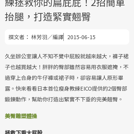
練拯救你的扁屁屁！2招簡單
抬腿，打造緊實翹臀
撰文者：
林芳羽／編譯
2015-06-15
久坐辦公室讓人不知不覺中屁股就越來越大，褲子裙
子也越買越大！胖胖的臀部雖然容易用衣服遮掩，不
過穿上合身的牛仔褲或裙子時，卻容易讓人原形畢
露。快來看看日本首位瘦身教練EICO提供的2個臀部
鍛鍊動作，幫助你打造出緊實不下垂的完美翹臀。
美臀雕塑體操
拯救下垂大屁股