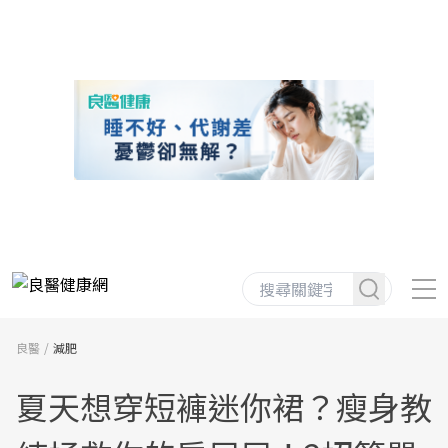
良醫
減肥
夏天想穿短褲迷你裙？瘦身教