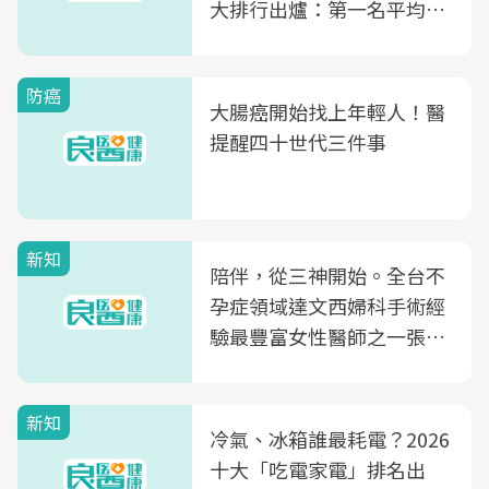
大排行出爐：第一名平均一
片不到50元
防癌
大腸癌開始找上年輕人！醫
提醒四十世代三件事
新知
陪伴，從三神開始。全台不
孕症領域達文西婦科手術經
驗最豐富女性醫師之一張永
玲領軍，打造全台首創「生
殖銀行概念形象館」，攜手
新知
光田醫院建構360度女性健
冷氣、冰箱誰最耗電？2026
康照護生態圈
十大「吃電家電」排名出