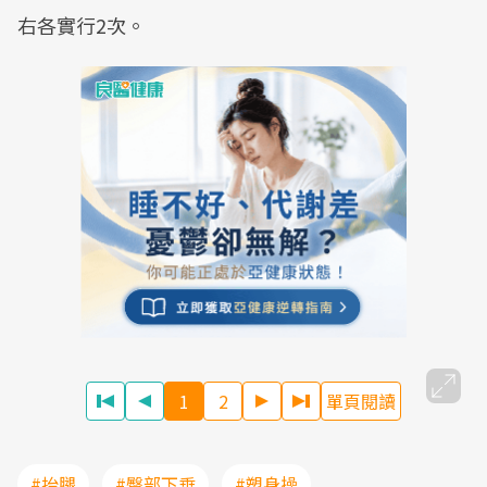
右各實行2次。
1
2
單頁閱讀
#抬腿
#臀部下垂
#塑身操