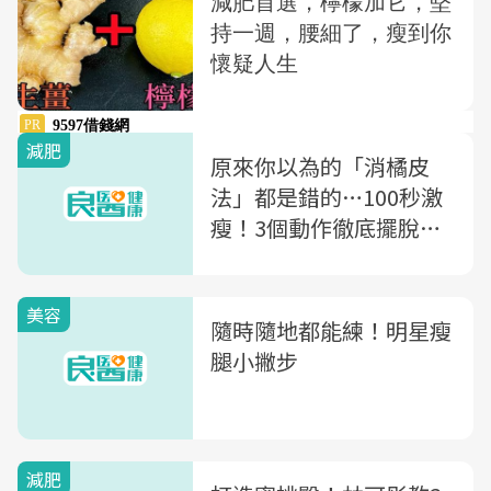
減肥
原來你以為的「消橘皮
法」都是錯的…100秒激
瘦！3個動作徹底擺脫橘
皮
美容
隨時隨地都能練！明星瘦
腿小撇步
減肥