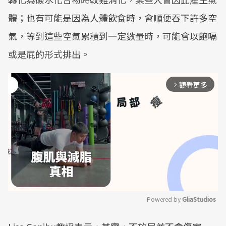
體；也有可能是因為人體飲食時，會順便吞下許多空
氣，等到這些空氣累積到一定數量時，可能會以飽嗝
或是屁的形式排出。
觀看更多
arrow_forward_ios
Powered by 
GliaStudios
Mute