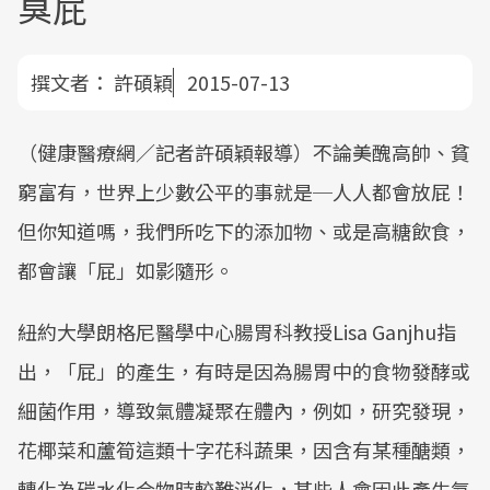
臭屁
撰文者：
許碩穎
2015-07-13
（健康醫療網／記者許碩穎報導）不論美醜高帥、貧
窮富有，世界上少數公平的事就是─人人都會放屁！
但你知道嗎，我們所吃下的添加物、或是高糖飲食，
都會讓「屁」如影隨形。
紐約大學朗格尼醫學中心腸胃科教授Lisa Ganjhu指
出，「屁」的產生，有時是因為腸胃中的食物發酵或
細菌作用，導致氣體凝聚在體內，例如，研究發現，
花椰菜和蘆筍這類十字花科蔬果，因含有某種醣類，
轉化為碳水化合物時較難消化，某些人會因此產生氣