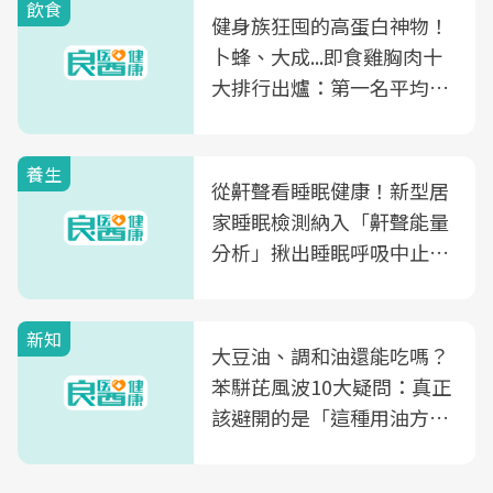
飲食
健身族狂囤的高蛋白神物！
卜蜂、大成...即食雞胸肉十
大排行出爐：第一名平均一
片不到50元
養生
從鼾聲看睡眠健康！新型居
家睡眠檢測納入「鼾聲能量
分析」揪出睡眠呼吸中止症
風險
新知
大豆油、調和油還能吃嗎？
苯駢芘風波10大疑問：真正
該避開的是「這種用油方
式」