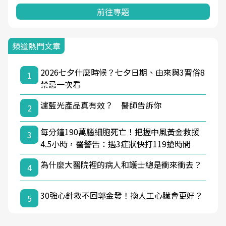
前往專題
頻道熱門文章
2026七夕什麼時候？七夕日期、由來與3習俗8
1
禁忌一次看
濾藍光產品真有效？ 醫師告訴你
2
每分鐘190萬腦細胞死亡！把握中風黃金救援
3
4.5小時，醫警告：遇3症狀快打119搶時間
為什麼大醫院裡的病人和護士總是衝來衝去？
4
30強心針救不回郭金發！換人工心臟會更好？
5