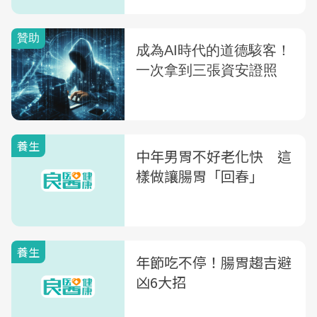
養生
中年男胃不好老化快 這
樣做讓腸胃「回春」
養生
年節吃不停！腸胃趨吉避
凶6大招