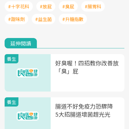
#十字花科
#放屁
#臭屁
#腸胃科
#甜味劑
#益生菌
#升糖指數
延伸閱讀
養生
好臭喔！四招教你改善放
「臭」屁
養生
腸道不好免疫力恐驟降
5大招腸道壞菌趕光光