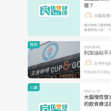
症？
大腦是會改
看診時病人最常問
我會對病人說：「
心靈
2015-11-19
大腦慢性發
的飲食療法是.