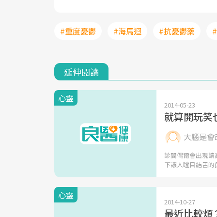
#重度憂鬱
#海馬迴
#抗憂鬱藥
延伸閱讀
心靈
2014-05-23
就算開玩笑
大腦是會改
診間偶爾會出現讀
下讓人瞠目結舌的
心靈
2014-10-27
最近比較煩