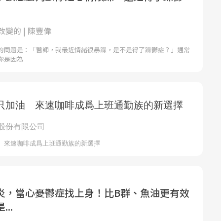
變的 | 陳豐偉
的問題是：「醫師，我最近情緒很暴躁，是不是得了躁鬱症？」通常
你是因為
炎，當心憂鬱症找上身！比B群、魚油更有效
..