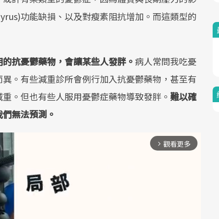
s gyrus)功能缺損、以及對瘦素阻抗增加。而這類型的
用的抗憂鬱藥物，會讓某些人發胖。
病人常問我吃憂
而異。有些減重診所會例行加入抗憂鬱藥物，甚至有
減重。但也有些人服用憂鬱症藥物導致發胖。
難以確
我們無法預測。
觀看更多
arrow_forward_ios