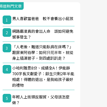
頻道熱門文章
男人喜歡當爸爸 較不會養出小屁孩
1
網路霸凌真的會出人命 該如何避免
2
憾事發生？
「人老後，難道只能臥病在床嗎？」
3
跟屏東阿伯學：如何只花半年，就從
身上插滿管子，到四處趴趴走？
小哈利雅思8分、成績全A！伊能靜
4
700字長文獻愛子：餘生只剩2年半能
相處！得體的退出，是我給孩子最好
的禮物
年輕人上街頭反服貿，父母該怎麼
5
做？