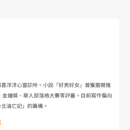
與喜洋洋心靈診所。小說「好男好女」曾獲選爾雅
獎、金鐘獎、華人部落格大賽等評審。目前寫作偏向
台北淪亡記」的籌備。
記