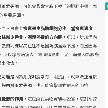
賀爾蒙失調，可能會影響大腦下視丘的肥胖中樞。而
胖的重要原因。
一亮。事實
上瘦素是由脂肪細胞分泌，當瘦素濃度
會往減少進食、消耗熱量的方向跑。
所以，增加體內
。就如同糖尿病往往不是因為胰島素不足，而是因為
nce)。所以糖尿病病人不等同胰島素不足，而是因為胰島
素來救命。
也可能是因為細胞對瘦素有「阻抗」，就無法正確接
的體內賀爾蒙失調，也可能會增加對瘦素的阻抗。
抗憂鬱的作用
，這已經在動物實驗裡證實，這對研發
，或許有某類型的憂鬱症，因為體質與長期壓力的影