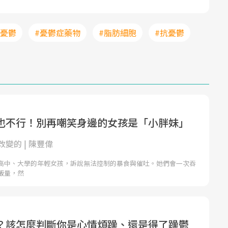
#憂鬱
#憂鬱症藥物
#脂肪細胞
#抗憂鬱
也不行！別再嘲笑身邊的女孩是「小胖妹」
變的 | 陳豐偉
高中、大學的年輕女孩，訴說無法控制的暴食與催吐。她們會一次吞
飯量，然
？該怎麼判斷你是心情煩躁、還是得了躁鬱