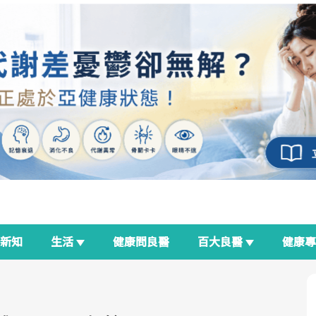
新知
生活
健康問良醫
百大良醫
健康
良醫生活祭
我與健康韌性的距離
荷爾蒙時光機