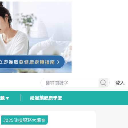
登入
專題
紐崔萊健康學堂
2025健檢服務大調查