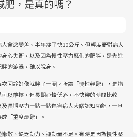
減肥，是真的嗎？
人食慾變差、半年瘦了快10公斤。但輕度憂鬱病人
的身心失衡，以及因為慢性壓力惡化的肥胖，是先進
面對超高齡社會的浪潮，台灣正在快速
2025年，就到良醫生活祭體驗「一站式
良醫健康網從「換季的身體變化」出
根據不同性別與年齡，帶你找到過去、
肥胖的漩渦，難以脫身。
邁向「健康照護」的新時代。隨著國家
健康新生活」，從講座、體驗到運動，
發，透過醫學觀點與日常感受的對話，
現在、未來的健康節點，理解身體的變
政策如「健康台灣推動委員會」與「長
全面啟動你的健康革命！
建立對亞健康的認知，進而引導實際的
化，知道該如何照顧自己。
每次回診好像就胖了一圈。所謂「慢性輕鬱」，是指
照3.0」的推進，「預防醫學」已成全民
改善行動。
關注的核心議題。然而，健檢不只是醫
還可以維持，但長期心情低落，不快樂的時間比較
療院所的服務，更是民眾了解自身健康
以及長期壓力一點一點傷害病人大腦認知功能，一旦
狀況、啟動健康管理的重要起點。
展成「重度憂鬱」。
前往專題
前往專題
前往專題
前往專題
變懶散、缺乏動力、運動量不足。有時是因為慢性壓