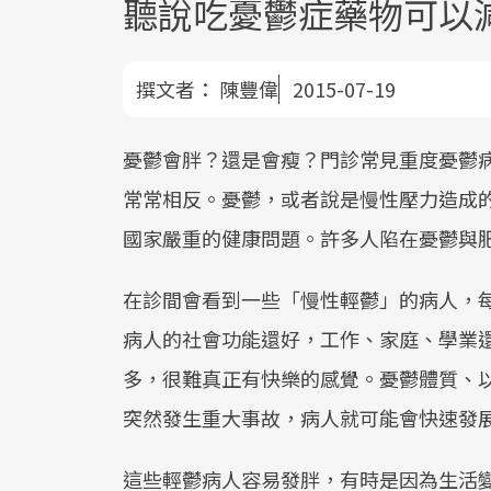
聽說吃憂鬱症藥物可以
撰文者：
陳豐偉
2015-07-19
憂鬱會胖？還是會瘦？門診常見重度憂鬱病
常常相反。憂鬱，或者說是慢性壓力造成
國家嚴重的健康問題。許多人陷在憂鬱與
在診間會看到一些「慢性輕鬱」的病人，
病人的社會功能還好，工作、家庭、學業
多，很難真正有快樂的感覺。憂鬱體質、
突然發生重大事故，病人就可能會快速發
這些輕鬱病人容易發胖，有時是因為生活