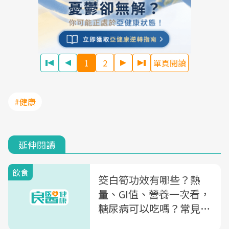
1
2
單頁閱讀
#健康
延伸閱讀
飲食
筊白筍功效有哪些？熱
量、GI值、營養一次看，
糖尿病可以吃嗎？常見問
題解答