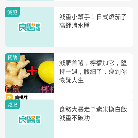
減肥
減重小幫手！日式燒茄子
高鉀消水腫
減肥
食慾大暴走？紫米換白飯
減重不破功