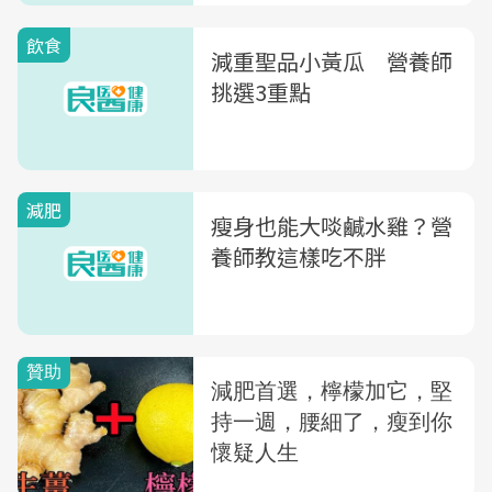
飲食
減重聖品小黃瓜 營養師
挑選3重點
減肥
瘦身也能大啖鹹水雞？營
養師教這樣吃不胖