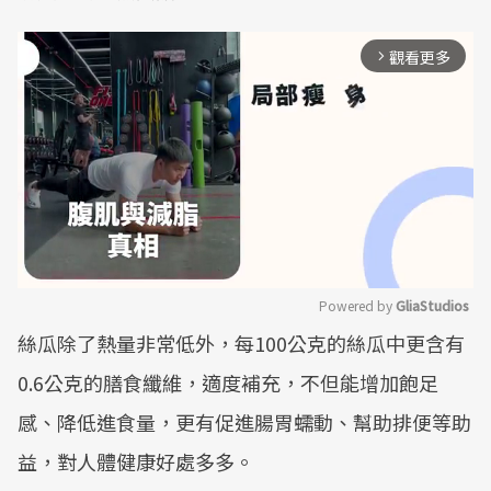
觀看更多
arrow_forward_ios
Powered by 
GliaStudios
絲瓜除了熱量非常低外，每100公克的絲瓜中更含有
Mute
0.6公克的膳食纖維，適度補充，不但能增加飽足
感、降低進食量，更有促進腸胃蠕動、幫助排便等助
益，對人體健康好處多多。