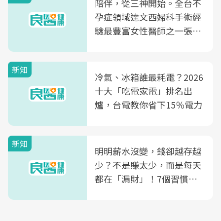
陪伴，從三神開始。全台不
孕症領域達文西婦科手術經
驗最豐富女性醫師之一張永
玲領軍，打造全台首創「生
殖銀行概念形象館」，攜手
新知
光田醫院建構360度女性健
冷氣、冰箱誰最耗電？2026
康照護生態圈
十大「吃電家電」排名出
爐，台電教你省下15％電力
新知
明明薪水沒變，錢卻越存越
少？不是賺太少，而是每天
都在「漏財」！7個習慣一
次看