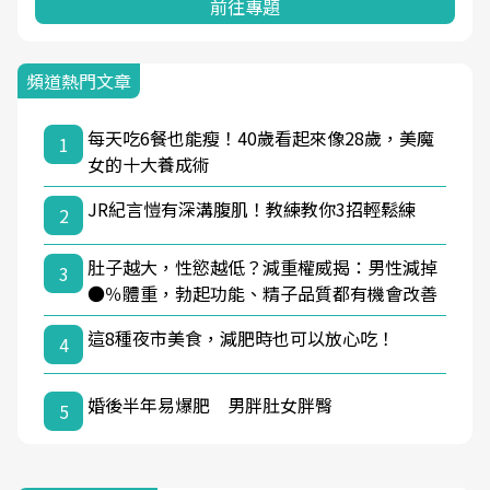
前往專題
頻道熱門文章
每天吃6餐也能瘦！40歲看起來像28歲，美魔
1
女的十大養成術
JR紀言愷有深溝腹肌！教練教你3招輕鬆練
2
肚子越大，性慾越低？減重權威揭：男性減掉
3
●％體重，勃起功能、精子品質都有機會改善
這8種夜市美食，減肥時也可以放心吃！
4
婚後半年易爆肥 男胖肚女胖臀
5