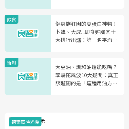
飲食
健身族狂囤的高蛋白神物！
卜蜂、大成...即食雞胸肉十
大排行出爐：第一名平均一
片不到50元
新知
大豆油、調和油還能吃嗎？
苯駢芘風波10大疑問：真正
該避開的是「這種用油方
式」
荷爾蒙時光機