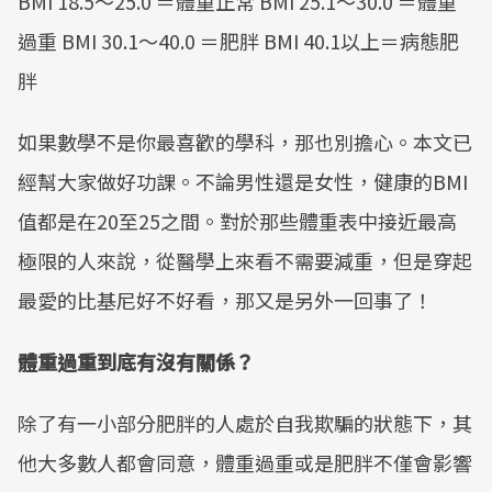
BMI 18.5～25.0 ＝體重正常 BMI 25.1～30.0 ＝體重
Mute
過重 BMI 30.1～40.0 ＝肥胖 BMI 40.1以上＝病態肥
胖
如果數學不是你最喜歡的學科，那也別擔心。本文已
經幫大家做好功課。不論男性還是女性，健康的BMI
值都是在20至25之間。對於那些體重表中接近最高
極限的人來說，從醫學上來看不需要減重，但是穿起
最愛的比基尼好不好看，那又是另外一回事了！
體重過重到底有沒有關係？
除了有一小部分肥胖的人處於自我欺騙的狀態下，其
他大多數人都會同意，體重過重或是肥胖不僅會影響