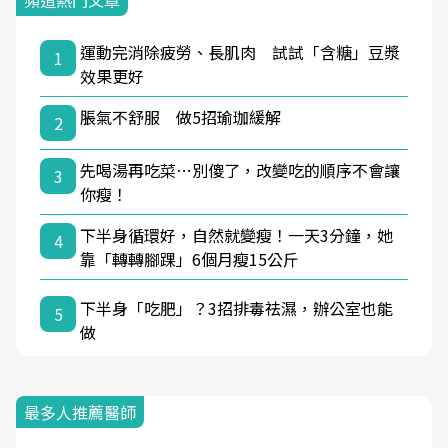
頻道熱門文章
運動完消除疲勞、長肌肉 試試「含糖」豆漿
1
效果更好
脹氣不舒服 做5招瑜珈緩解
2
先喝湯再吃菜…別傻了，改變吃的順序不會讓
3
你瘦！
下半身循環好，自然就變瘦！一天3分鐘，她
4
靠「轉轉腳踝」6個月瘦15公斤
下半身「吃肥」？3招排毒祛濕，辦公室也能
5
做
最多人推薦醫師