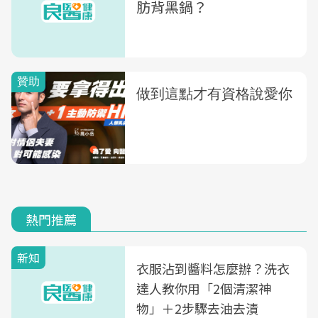
肪背黑鍋？
熱門推薦
新知
衣服沾到醬料怎麼辦？洗衣
達人教你用「2個清潔神
物」＋2步驟去油去漬