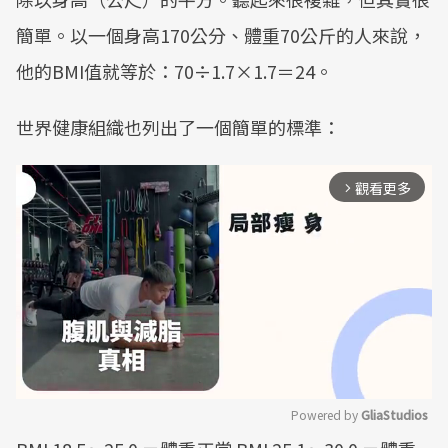
簡單。以一個身高170公分、體重70公斤的人來說，
他的BMI值就等於：70÷1.7×1.7＝24。
世界健康組織也列出了一個簡單的標準：
觀看更多
arrow_forward_ios
Powered by 
GliaStudios