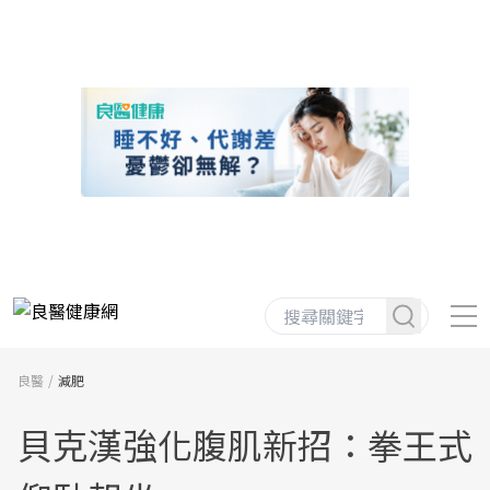
良醫
減肥
貝克漢強化腹肌新招：拳王式