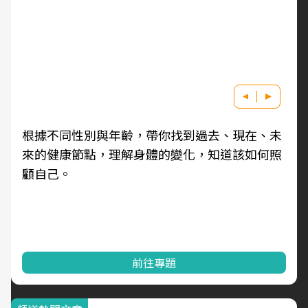
根據不同性別與年齡，帶你找到過去、現在、未
來的健康節點，理解身體的變化，知道該如何照
顧自己。
前往專題