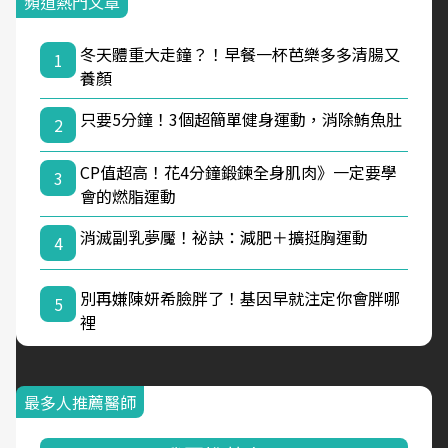
頻道熱門文章
冬天體重大走鐘？！早餐一杯芭樂多多清腸又
1
養顏
只要5分鐘！3個超簡單健身運動，消除鮪魚肚
2
CP值超高！花4分鐘鍛鍊全身肌肉》一定要學
3
會的燃脂運動
消滅副乳夢魘！祕訣：減肥＋擴挺胸運動
4
別再嫌陳妍希臉胖了！基因早就注定你會胖哪
5
裡
最多人推薦醫師