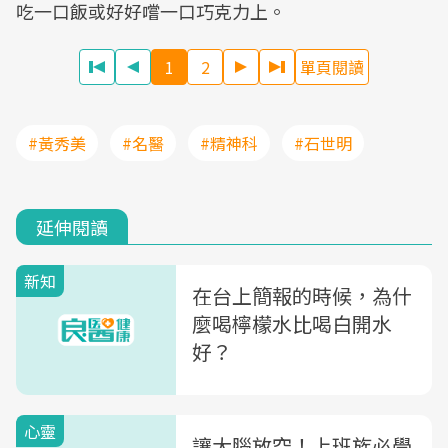
吃一口飯或好好嚐一口巧克力上。
1
2
單頁閱讀
#黃秀美
#名醫
#精神科
#石世明
延伸閱讀
新知
在台上簡報的時候，為什
麼喝檸檬水比喝白開水
好？
心靈
讓大腦放空！上班族必學