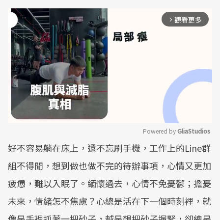
觀看更多
arrow_forward_ios
Powered by 
GliaStudios
好不容易躺在床上，還不忘刷手機，工作上的Line群
Mute
組不得閒，想到做也做不完的待辦事項，心情又更加
疲憊，難以入眠了。緬懷過去，心情不免憂鬱；擔憂
未來，情緒怎不焦慮？心總是活在下一個時刻裡，就
像是手裡抓著一把砂子，越是想把砂子握緊，卻總是