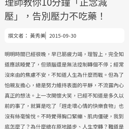
理師教你10分鐘「正念減
壓」，告別壓力不吃藥！
撰文者：
黃秀美
2015-09-30
明明時間已經很晚，早已筋疲力竭，理智上，完全知
道應該睡覺了，但頭腦還是無法控制轉個不停；經常
沒來由的焦慮不安，不知道人生為什麼而戰。但為了
怕親友擔心，總是努力維持表面的平靜，不流露內心
真正的想法。上一次開懷大笑，已經不知道是多久以
前的事了，就算是吃了「趕走壞心情的快樂食物」也
沒有絲毫愉悅。不時覺得胸口緊繃、肌肉僵硬，我到
底怎麼了？為什麼總在原地踏步、人生空轉？難道是