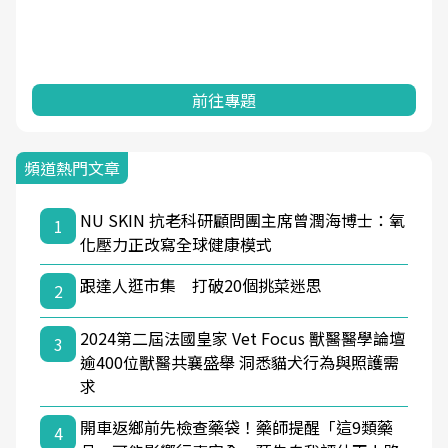
前往專題
頻道熱門文章
NU SKIN 抗老科研顧問團主席曾潤海博士：氧
1
化壓力正改寫全球健康模式
跟達人逛市集 打破20個挑菜迷思
2
2024第二屆法國皇家 Vet Focus 獸醫醫學論壇
3
逾400位獸醫共襄盛舉 洞悉貓犬行為與照護需
求
開車返鄉前先檢查藥袋！藥師提醒「這9類藥
4