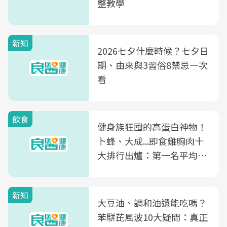
整教學
新知
2026七夕什麼時候？七夕日
期、由來與3習俗8禁忌一次
看
飲食
健身族狂囤的高蛋白神物！
卜蜂、大成...即食雞胸肉十
大排行出爐：第一名平均一
片不到50元
新知
大豆油、調和油還能吃嗎？
苯駢芘風波10大疑問：真正