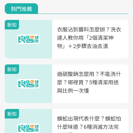
熱門推薦
新知
衣服沾到醬料怎麼辦？洗衣
達人教你用「2個清潔神
物」＋2步驟去油去漬
新知
過碳酸鈉怎麼用？不能洗什
麼？哪裡買？5種清潔用途
與比例一次懂
新知
蜈蚣出現代表什麼？蜈蚣怕
什麼味道？6種消滅方法完