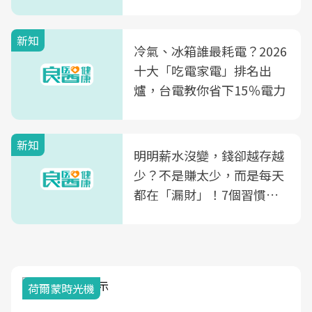
玲領軍，打造全台首創「生
殖銀行概念形象館」，攜手
新知
光田醫院建構360度女性健
冷氣、冰箱誰最耗電？2026
康照護生態圈
十大「吃電家電」排名出
爐，台電教你省下15％電力
新知
明明薪水沒變，錢卻越存越
少？不是賺太少，而是每天
都在「漏財」！7個習慣一
次看
荷爾蒙時光機