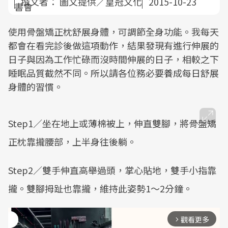
撰文者：
圖文提供／皇冠文化
2015-10-23
使用骨盤矯正枕舒展身體，可調節全身功能。我每天
都會在看完診後做這項動作，結果發現有進行伸展的
日子與因為工作忙碌而沒時間伸展的日子，相較之下
睡眠品質截然不同。所以請各位務必要養成每日舒展
身體的習慣。
Step1／坐在地上或薄棉被上，伸直雙腳，將骨盤矯
正枕靠攏腰部，上半身往後躺。
Step2／雙手伸直高舉過頭，掌心貼地，雙手小指靠
攏。雙腳拇趾也靠攏，維持此姿勢1～2分鐘。
觀看更多
arrow_forward_ios