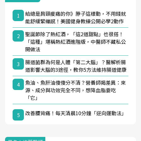
給總是肩頸痠痛的你》脖子這樣動，不用錢就
1
能舒緩緊繃感！美國健身教練公開必學2動作
聖誕節除了熱紅酒，「這2道甜點」也很搭！
2
「這種」堪稱熱紅酒進階版，中醫師不藏私公
開做法
腸道菌群為何是人體「第二大腦」？醫解析腸
3
道影響大腦的3途徑，教你5方法維持腸道健康
魚油、魚肝油傻傻分不清？營養師揭差異：來
4
源、成分與功效完全不同，想降血脂要吃
「它」
改善腰背痛！每天清晨10分鐘「逆向運動法」
5