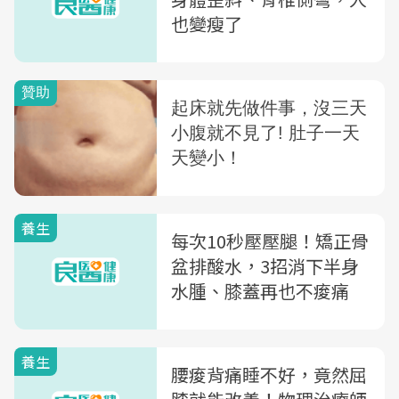
也變瘦了
養生
每次10秒壓壓腿！矯正骨
盆排酸水，3招消下半身
水腫、膝蓋再也不痠痛
養生
腰痠背痛睡不好，竟然屈