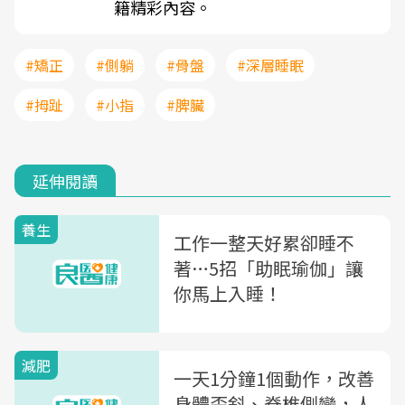
籍精彩內容。
#矯正
#側躺
#骨盤
#深層睡眠
#拇趾
#小指
#脾臟
延伸閱讀
養生
工作一整天好累卻睡不
著…5招「助眠瑜伽」讓
你馬上入睡！
減肥
一天1分鐘1個動作，改善
身體歪斜、脊椎側彎，人