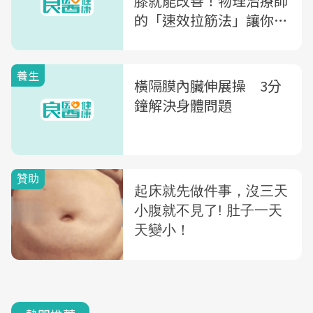
膝就能改善！物理治療師
的「速效拉筋法」讓你不
換床也能睡飽睡好
養生
橫隔膜內臟伸展操 3分
鐘解決身體問題