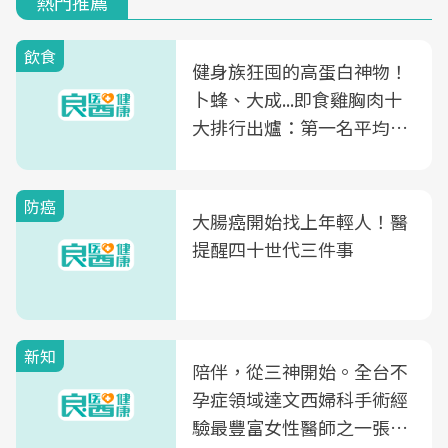
熱門推薦
飲食
健身族狂囤的高蛋白神物！
卜蜂、大成...即食雞胸肉十
大排行出爐：第一名平均一
片不到50元
防癌
大腸癌開始找上年輕人！醫
提醒四十世代三件事
新知
陪伴，從三神開始。全台不
孕症領域達文西婦科手術經
驗最豐富女性醫師之一張永