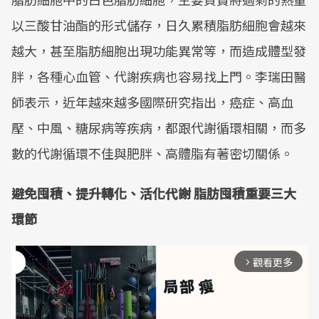
以三酸甘油酯的形式儲存，日久累積脂肪細胞會越來
越大，甚至脂肪細胞出現功能異常等，而造成體型發
胖，各種心血管、代謝疾病也容易找上門。李瑞田醫
師表示，近年越來越多國際研究指出，癌症、高血
壓、中風、糖尿病等疾病，都跟代謝循環相關，而多
數的代謝循環不佳與肥胖、高體脂有著密切關係。
避免囤積、提升轉化、活化代謝 脂肪囤積重要三大
環節
觀看更多
arrow_forward_ios