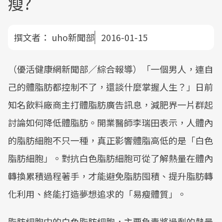
瘦?
撰文者：
uho新聞部
2016-01-15
（優活健康網新聞部／綜合報導）「一個男人，連自
己的體脂肪都控制不了，還談什麼掌握人生？」日前
知名飲料廠商主打體脂肪廣告訊息，減肥界一片群起
討論如何降低體脂肪。開業醫師李瑞田表示，人體內
的脂肪細胞不只一種，真正影響體脂高低的是「白色
脂肪細胞」。對抗白色脂肪細胞可從了解熱量在體內
轉換累積過程著手，才能避免脂肪囤積、提升脂肪轉
化利用、終能打造夢想追求的「易瘦體質」。
脂肪細胞中的白色脂肪細胞，主要負責將過剩的熱量