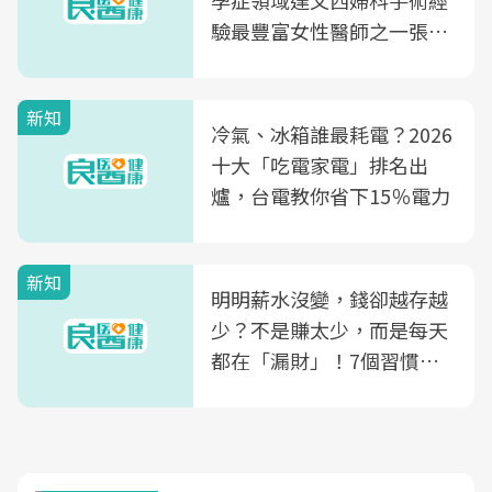
孕症領域達文西婦科手術經
驗最豐富女性醫師之一張永
玲領軍，打造全台首創「生
殖銀行概念形象館」，攜手
新知
光田醫院建構360度女性健
冷氣、冰箱誰最耗電？2026
康照護生態圈
十大「吃電家電」排名出
爐，台電教你省下15％電力
新知
明明薪水沒變，錢卻越存越
少？不是賺太少，而是每天
都在「漏財」！7個習慣一
次看