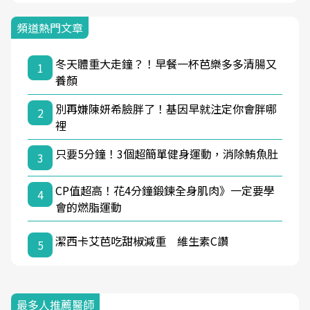
頻道熱門文章
冬天體重大走鐘？！早餐一杯芭樂多多清腸又
1
養顏
別再嫌陳妍希臉胖了！基因早就注定你會胖哪
2
裡
只要5分鐘！3個超簡單健身運動，消除鮪魚肚
3
CP值超高！花4分鐘鍛鍊全身肌肉》一定要學
4
會的燃脂運動
潔西卡艾芭吃甜椒減重 維生素C讚
5
最多人推薦醫師