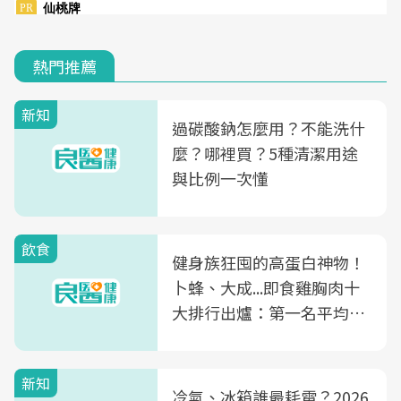
熱門推薦
新知
過碳酸鈉怎麼用？不能洗什
麼？哪裡買？5種清潔用途
與比例一次懂
飲食
健身族狂囤的高蛋白神物！
卜蜂、大成...即食雞胸肉十
大排行出爐：第一名平均一
片不到50元
新知
冷氣、冰箱誰最耗電？2026