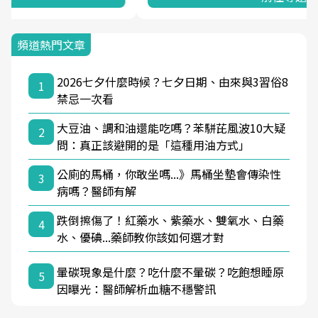
頻道熱門文章
2026七夕什麼時候？七夕日期、由來與3習俗8
1
禁忌一次看
大豆油、調和油還能吃嗎？苯駢芘風波10大疑
2
問：真正該避開的是「這種用油方式」
公廁的馬桶，你敢坐嗎...》馬桶坐墊會傳染性
3
病嗎？醫師有解
跌倒擦傷了！紅藥水、紫藥水、雙氧水、白藥
4
水、優碘...藥師教你該如何選才對
暈碳現象是什麼？吃什麼不暈碳？吃飽想睡原
5
因曝光：醫師解析血糖不穩警訊