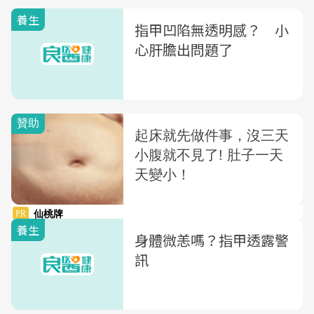
養生
指甲凹陷無透明感？ 小
心肝膽出問題了
養生
身體微恙嗎？指甲透露警
訊