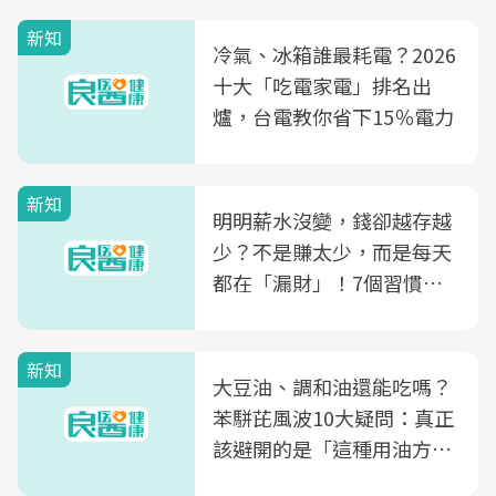
新知
冷氣、冰箱誰最耗電？2026
十大「吃電家電」排名出
爐，台電教你省下15％電力
新知
明明薪水沒變，錢卻越存越
少？不是賺太少，而是每天
都在「漏財」！7個習慣一
次看
新知
大豆油、調和油還能吃嗎？
苯駢芘風波10大疑問：真正
該避開的是「這種用油方
式」