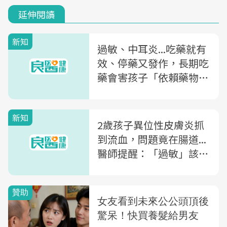
延伸閱讀
新知
過敏、中耳炎...吃藥就有
效、停藥又發作，長期吃
藥會害孩子「依賴藥物」
嗎？
新知
2歲孩子異位性皮膚炎抓
到流血，問題竟在腸道...
醫師提醒：「過敏」該注
意的2件事