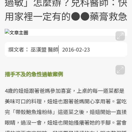
過敏」怎麼辦？兒科醫師：快
用家裡一定有的●●藥膏救急
撰文者：
巫漢盟 醫師
2016-02-23
措手不及的急性過敏案例
4歲的妞妞跟著爸媽參加喜宴，上桌的每一道菜都是
美味可口的料理，妞妞也跟著爸媽開心享用著。當吃
完「帶殼鮑魚燴粉絲」這道菜之後，妞妞開始一直揉
眼睛，過沒一會，妞妞也開始搔癢著她的手腳。當會