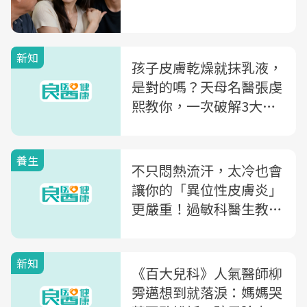
新知
孩子皮膚乾燥就抹乳液，
是對的嗎？天母名醫張虔
熙教你，一次破解3大幼
童皮膚照護迷思
養生
不只悶熱流汗，太冷也會
讓你的「異位性皮膚炎」
更嚴重！過敏科醫生教你
4招保養，避免皮膚搔癢
新知
《百大兒科》人氣醫師柳
雱邁想到就落淚：媽媽哭