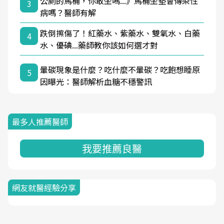
公廁的馬桶，你敢坐嗎...》馬桶坐墊會傳染性
3
病嗎？醫師有解
跌倒擦傷了！紅藥水、紫藥水、雙氧水、白藥
4
水、優碘...藥師教你該如何選才對
暈碳現象是什麼？吃什麼不暈碳？吃飽想睡原
5
因曝光：醫師解析血糖不穩警訊
最多人推薦醫師
我要推薦良醫
網友就醫經驗分享