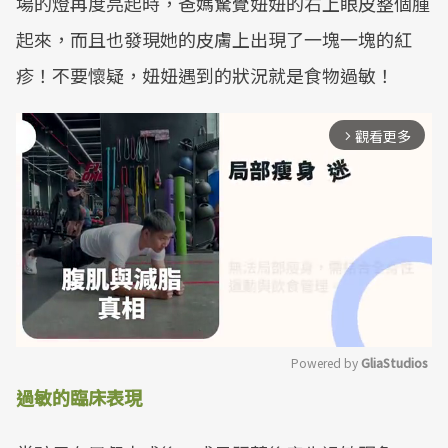
場的燈再度亮起時，爸媽驚覺妞妞的右上眼皮整個腫
起來，而且也發現她的皮膚上出現了一塊一塊的紅
疹！不要懷疑，妞妞遇到的狀況就是食物過敏！
觀看更多
arrow_forward_ios
Powered by 
GliaStudios
過敏的臨床表現
Mute