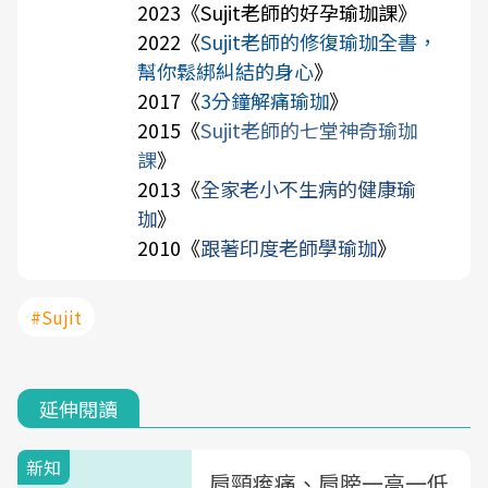
2023《
Sujit老師的好孕瑜珈課
》
2022《
Sujit老師的修復瑜珈全書，
幫你鬆綁糾結的身心
》
2017《
3分鐘解痛瑜珈
》
2015《
Sujit老師的七堂神奇瑜珈
課
》
2013《
全家老小不生病的健康瑜
珈
》
2010《
跟著印度老師學瑜珈
》
#Sujit
延伸閱讀
新知
肩頸痠痛、肩膀一高一低