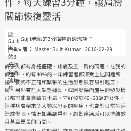
作，每天練習3分鐘，讓肩膀
關節恢復靈活
Sujit老師的3分鐘神奇瑜珈課
撰文者：
Master Sujit Kumar
2016-02-29
許多人都有身體僵硬、疼痛及五十肩的問題，在我的
課堂中，約有40%的中年練習者都深受上述問題所
擾。姿勢不正確和緊張的生活型態很容易引起五十
肩，另外有些人缺乏運動，或因受傷而產生的發炎情
形都可能會導致五十肩，它好發於40~60歲的女性，
這種病會帶來令人難以忍耐的疼痛，也會對日常生活
造成侷限，情況如果嚴重時，劇烈疼痛感可以持續數
月甚至更長的時間。
在瑜珈課程中，這些學生常會向我詢問他們感到些微