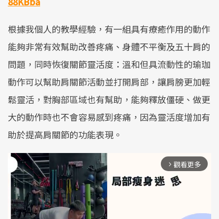
88KBba
根據我個人的教學經驗，有一組具有療癒作用的動作
能夠非常有效幫助改善疼痛、身體不平衡及五十肩的
問題，同時恢復關節靈活度：溫和但具流動性的瑜珈
動作可以幫助肩關節活動並打開肩部，讓肩膀更加輕
鬆靈活，對胸部區域也有幫助，能夠釋放僵硬、做更
大的動作時也不會容易感到疼痛，因為靈活度增加有
助於提高肩關節的功能表現。
觀看更多
arrow_forward_ios