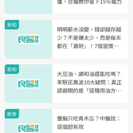
爐，台電教你省下15％電力
新知
明明薪水沒變，錢卻越存越
少？不是賺太少，而是每天
都在「漏財」！7個習慣一
次看
新知
大豆油、調和油還能吃嗎？
苯駢芘風波10大疑問：真正
該避開的是「這種用油方
式」
飲食
豐胸只吃青木瓜？中醫說：
這個超有效