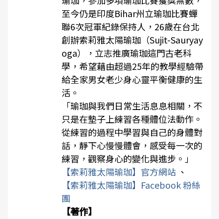
瑜珈，參加多項瑜珈比賽獲獎無數，
至今仍是印度Bihar州立瑜珈比賽蟬
聯6次冠軍紀錄保持人，26歲在台北
創辦索莉雅太陽瑜珈（Sujit-Sauryay
oga），立志推廣瑜珈這門古老科
學，希望藉由超過25年的教學經驗帶
給全家男女老少身心靈平衡健康的生
活。
「瑜珈與我們日常生活息息相關，不
只是在墊子上練習各種體位法動作。
從練習的過程中學習與自己的身體對
話，靜下心慢慢體會，感受每一次的
練習，觀察身心的變化與進步。」
【索莉雅太陽瑜珈】官方網站
、
【索莉雅太陽瑜珈】Facebook 粉絲
團
【著作】