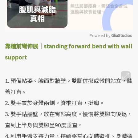
Powered by 
GliaStudios
靠牆前彎伸展｜standing forward bend with wall
Mute
support
1. 預備站姿。臉面對牆壁。雙腳併攏或微開站立，膝
蓋打直。
2. 雙手置於身體兩側。脊椎打直，挺胸。
3. 雙手貼牆壁，放在臀部高度。慢慢將雙腳向後退，
直到上半身與雙腳呈90度垂直。
4. 利用手臂支持力量，持續將掌心向牆壁推、身體遠