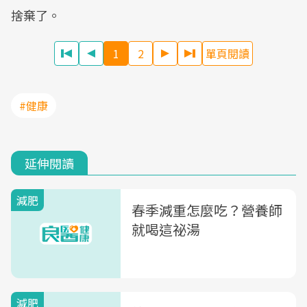
捨棄了。
1
2
單頁閱讀
#健康
延伸閱讀
減肥
春季減重怎麼吃？營養師
就喝這祕湯
減肥