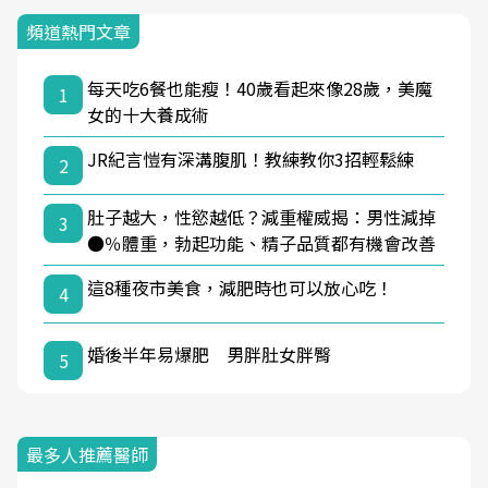
頻道熱門文章
每天吃6餐也能瘦！40歲看起來像28歲，美魔
1
女的十大養成術
JR紀言愷有深溝腹肌！教練教你3招輕鬆練
2
肚子越大，性慾越低？減重權威揭：男性減掉
3
●％體重，勃起功能、精子品質都有機會改善
這8種夜市美食，減肥時也可以放心吃！
4
婚後半年易爆肥 男胖肚女胖臀
5
最多人推薦醫師