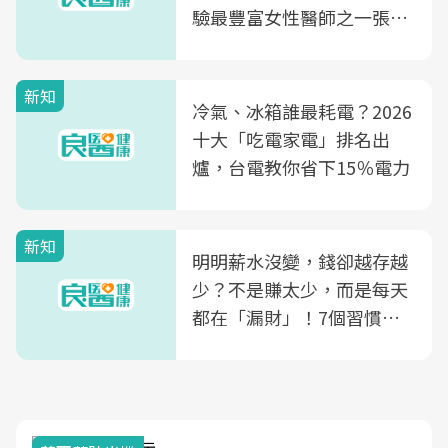
驗最豐富女性醫師之一張永
玲領軍，打造全台首創「生
殖銀行概念形象館」，攜手
新知
光田醫院建構360度女性健
冷氣、冰箱誰最耗電？2026
康照護生態圈
十大「吃電家電」排名出
爐，台電教你省下15％電力
新知
明明薪水沒變，錢卻越存越
少？不是賺太少，而是每天
都在「漏財」！7個習慣一
次看