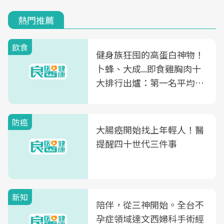
熱門推薦
飲食
健身族狂囤的高蛋白神物！
卜蜂、大成...即食雞胸肉十
大排行出爐：第一名平均一
片不到50元
防癌
大腸癌開始找上年輕人！醫
提醒四十世代三件事
新知
陪伴，從三神開始。全台不
孕症領域達文西婦科手術經