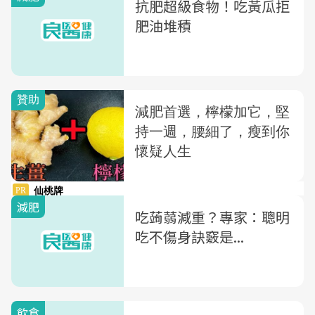
抗肥超級食物！吃黃瓜拒
肥油堆積
減肥
吃蒟蒻減重？專家：聰明
吃不傷身訣竅是...
飲食