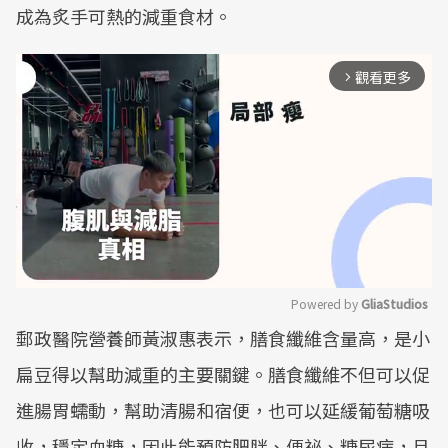
成為炙手可熱的減重食材。
觀看更多
arrow_forward_ios
Powered by 
GliaStudios
郵政醫院營養師黃淑惠表示，膳食纖維含量高，是小
Mute
扁豆得以幫助減重的主要關鍵。膳食纖維不但可以促
進腸胃蠕動，幫助清腸和宿便，也可以延緩葡萄糖吸
收，穩定血糖，因此能預防肥胖、便祕、糖尿病，且