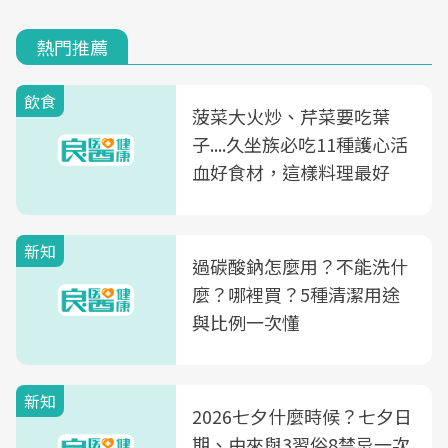
熱門推薦
飲食
菠菜大火炒、芹菜要吃葉
子....久坐族必吃11種護心活
血好食材，這樣料理最好
新知
過碳酸鈉怎麼用？不能洗什
麼？哪裡買？5種清潔用途
與比例一次懂
新知
2026七夕什麼時候？七夕日
期、由來與3習俗8禁忌一次