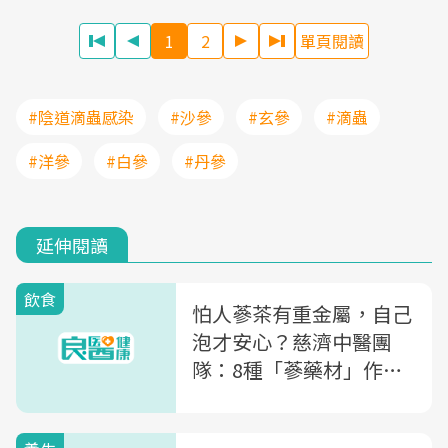
1
2
單頁閱讀
#陰道滴蟲感染
#沙參
#玄參
#滴蟲
#洋參
#白參
#丹參
延伸閱讀
飲食
怕人蔘茶有重金屬，自己
泡才安心？慈濟中醫團
隊：8種「蔘藥材」作用
大不同，小心別補錯