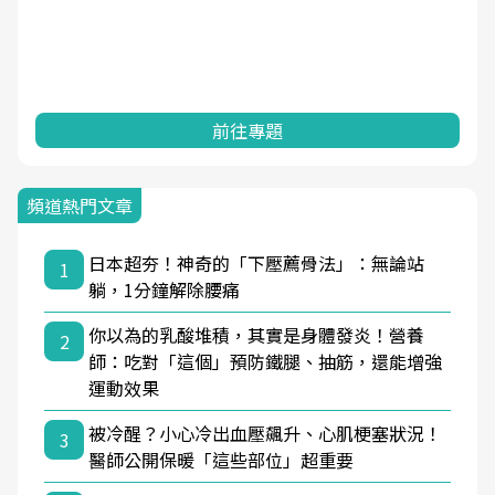
前往專題
頻道熱門文章
日本超夯！神奇的「下壓薦骨法」：無論站
1
躺，1分鐘解除腰痛
你以為的乳酸堆積，其實是身體發炎！營養
2
師：吃對「這個」預防鐵腿、抽筋，還能增強
運動效果
被冷醒？小心冷出血壓飆升、心肌梗塞狀況！
3
醫師公開保暖「這些部位」超重要