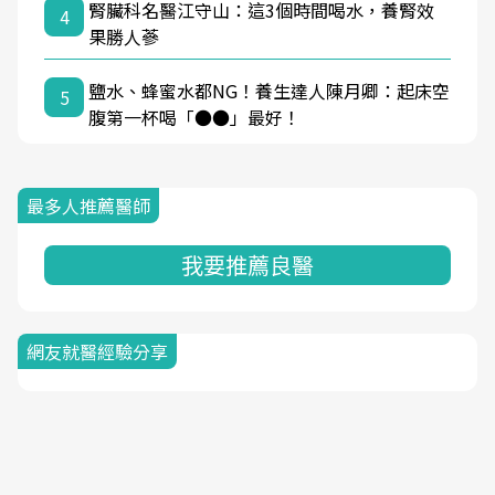
腎臟科名醫江守山：這3個時間喝水，養腎效
4
果勝人蔘
鹽水、蜂蜜水都NG！養生達人陳月卿：起床空
5
腹第一杯喝「●●」最好！
最多人推薦醫師
我要推薦良醫
網友就醫經驗分享