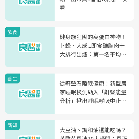
看
飲食
健身族狂囤的高蛋白神物！
卜蜂、大成...即食雞胸肉十
大排行出爐：第一名平均一
片不到50元
養生
從鼾聲看睡眠健康！新型居
家睡眠檢測納入「鼾聲能量
分析」揪出睡眠呼吸中止症
風險
新知
大豆油、調和油還能吃嗎？
苯駢芘風波10大疑問：真正