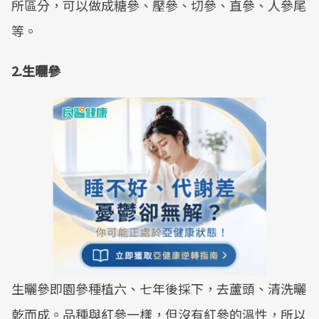
所區分，可以做成糖參、壓參、切參、直參、人參尾
等。
2.生曬參
生曬參即園參種植六、七年後採下，去蘆頭、清洗曬
乾而成。品種與紅參一樣，但沒有紅參的溫性，所以