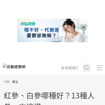
良醫
養生
紅參、白參哪種好？13種人