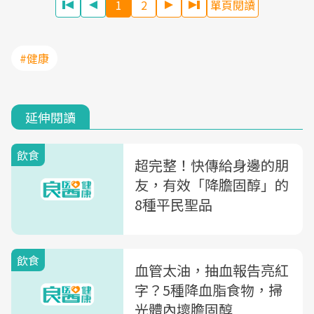
1
2
單頁閱讀
#健康
延伸閱讀
飲食
超完整！快傳給身邊的朋
友，有效「降膽固醇」的
8種平民聖品
飲食
血管太油，抽血報告亮紅
字？5種降血脂食物，掃
光體內壞膽固醇