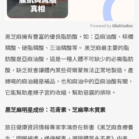
Powered by 
GliaStudios
黑芝麻擁有豐富的優良脂肪酸，如：亞麻油酸、棕櫚
Mute
精酸、硬脂精酸、三油精酸等。 黑芝麻最主要的脂
肪酸是亞麻油酸，這是一種人體不可缺少的必需脂肪
酸，缺乏就會讓體內某些荷爾蒙無法正常地製造。產
婦喝的麻油雞是補品，也和麻油中的亞麻油酸有關，
它能幫助產婦子宮的收縮，幫助惡露的排除。
黑芝麻明星成份：花青素、芝麻準木質素
旅日健康資訊情報專家李鴻奇在新書《黑芝麻食療養
生：明眼補虛，通便解毒，調理體質永不老》中表