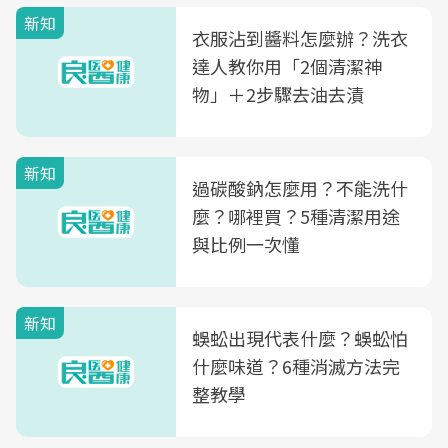
新知
衣服沾到醬料怎麼辦？洗衣
達人教你用「2個清潔神
物」＋2步驟去油去漬
新知
過碳酸鈉怎麼用？不能洗什
麼？哪裡買？5種清潔用途
與比例一次懂
新知
蜈蚣出現代表什麼？蜈蚣怕
什麼味道？6種消滅方法完
整教學