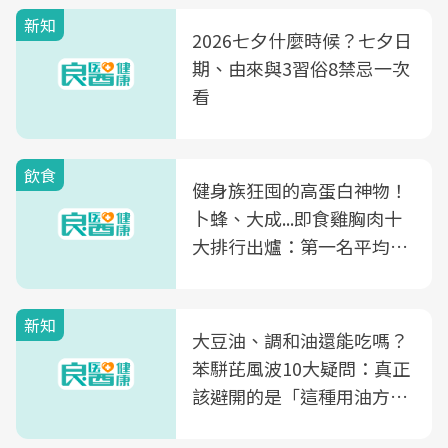
新知
2026七夕什麼時候？七夕日
期、由來與3習俗8禁忌一次
看
飲食
健身族狂囤的高蛋白神物！
卜蜂、大成...即食雞胸肉十
大排行出爐：第一名平均一
片不到50元
新知
大豆油、調和油還能吃嗎？
苯駢芘風波10大疑問：真正
該避開的是「這種用油方
式」