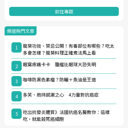
前往專題
頻道熱門文章
龍葵功效、禁忌公開！有毒部位有哪些？吃太
1
多會怎樣？龍葵料理正確煮法馬上看
眼窩疼痛卡卡 腫瘤比眼球大恐失明
2
咖啡防黑色素瘤？防曬＋魚油是王道
3
多笑、抱持感謝之心 4力量對抗癌症
4
吃出抗發炎體質》法國抗癌名醫教你：這樣
5
吃，就能殺死癌細胞