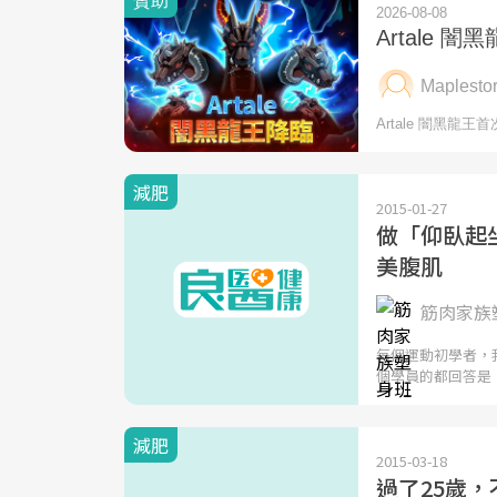
減肥
2015-01-27
做「仰臥起
美腹肌
筋肉家族塑
每個運動初學者，
個學員的都回答是
減肥
2015-03-18
過了25歲