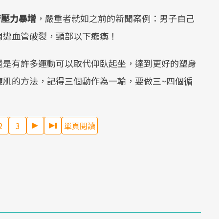
管壓力暴增
，嚴重者就如之前的新聞案例：男子自己
周遭血管破裂，頸部以下癱瘓！
還是有許多運動可以取代仰臥起坐，達到更好的塑身
腹肌的方法，記得三個動作為一輪，要做三~四個循
2
3
單頁閱讀