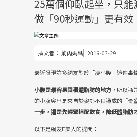
25萬個仰臥起坐，只
做「90秒運動」更有效
撰文者：
筋肉媽媽
2016-03-29
最近發現許多網友對於「瘦小腹」這件事
小腹是最容易囤積體脂肪的地方
，所以通
的小腹突出是來自於姿勢不良造成的「骨
一步，還是先趕緊搭配飲食，降低體脂肪
以下是網友E美人的提問：