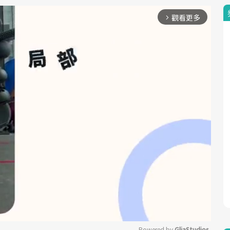
觀看更多
arrow_forward_ios
Powered by 
GliaStudios