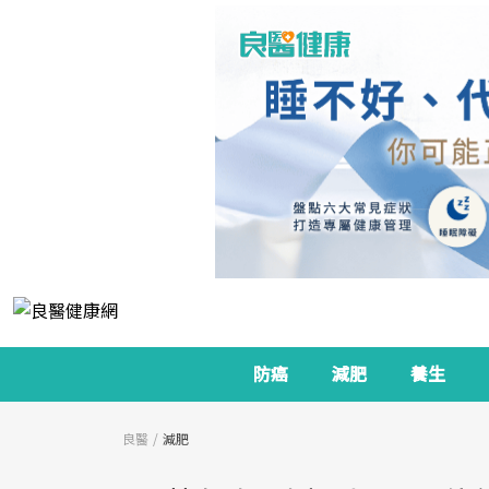
防癌
減肥
養生
良醫
減肥