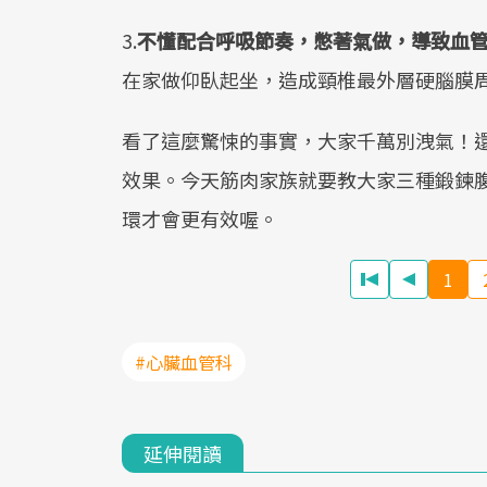
3.
不懂配合呼吸節奏，憋著氣做，導致血
在家做仰臥起坐，造成頸椎最外層硬腦膜
看了這麼驚悚的事實，大家千萬別洩氣！
效果。今天筋肉家族就要教大家三種鍛鍊
環才會更有效喔。
1
#心臟血管科
延伸閱讀