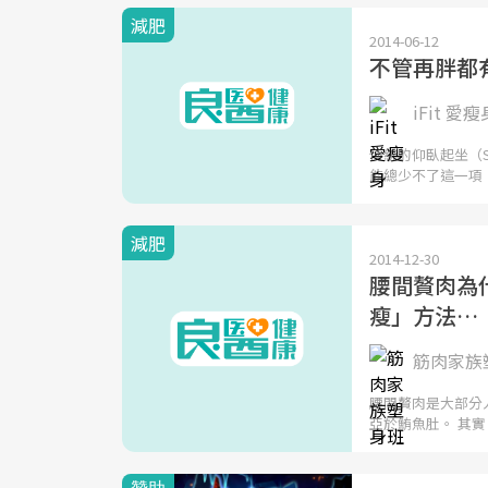
減肥
2014-06-12
不管再胖都
iFit 愛瘦
傳統的仰臥起坐（S
能總少不了這一項
減肥
2014-12-30
腰間贅肉為
瘦」方法…
筋肉家族塑
腰間贅肉是大部分
亞於鮪魚肚。 其