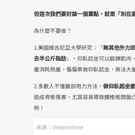
但這次我們要討論一個重點，就是「別在
為什麼不要做？
1.美國維吉尼亞大學研究：「
無其他外力
去半公斤脂肪
」。仰臥起坐可以鍛鍊肌肉
量消耗熱量，偏偏單做仰臥起坐，無法大
2.多數人不懂腹部用力方法，
做仰臥起坐
造成脊椎傷害，尤其容易導致腰椎椎間盤
例！
來源：dreamstime