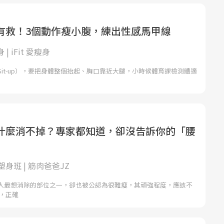
有救！3個動作瘦小腹，練出性感馬甲線
身 | iFit 愛瘦身
it-up），要把身體整個抬起、胸口靠近大腿，小時候體育課檢測體適
什麼消不掉？專家都知道，卻沒告訴你的「腰
身班 | 筋肉爸爸JZ
人最想消除的部位之一，卻也被公認為很難瘦，其頑強程度，應該不
實，正確