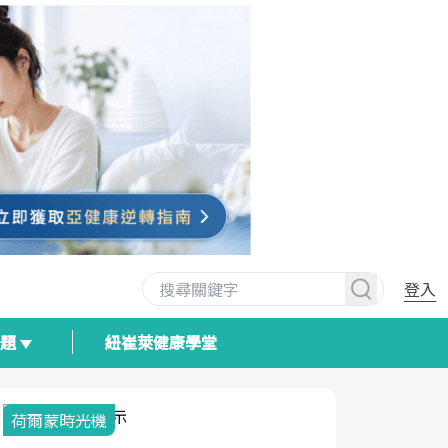
登入
專題
紐崔萊健康學堂
荷爾蒙時光機
2025健檢