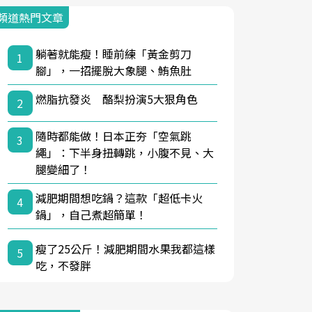
頻道熱門文章
躺著就能瘦！睡前練「黃金剪刀
1
腳」，一招擺脫大象腿、鮪魚肚
燃脂抗發炎 酪梨扮演5大狠角色
2
隨時都能做！日本正夯「空氣跳
3
繩」：下半身扭轉跳，小腹不見、大
腿變細了！
減肥期間想吃鍋？這款「超低卡火
4
鍋」，自己煮超簡單！
瘦了25公斤！減肥期間水果我都這樣
5
吃，不發胖