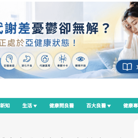
新知
生活
健康問良醫
百大良醫
健康
良醫生活祭
我與健康韌性的距離