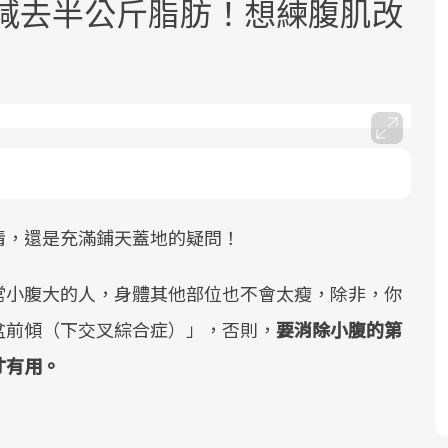
能減去半公斤脂肪！想練腹肌改
面對超高齡社會的浪潮，台灣正在快速
2025年，就到良醫生活祭體驗「一站式
良醫健康網從「換季的身體變化」出
邁向「健康照護」的新時代。隨著國家
健康新生活」，從講座、體驗到運動，
發，透過醫學觀點與日常感受的對話，
情，還是充滿鋪天蓋地的疑問！
政策如「健康台灣推動委員會」與「長
全面啟動你的健康革命！
建立對亞健康的認知，進而引導實際的
照3.0」的推進，「預防醫學」已成全民
改善行動。
常小腹大的人，身體其他部位也不會太瘦，除非，你
關注的核心議題。然而，健檢不只是醫
盆前傾（下交叉綜合症）」，否則，
要消除小腹的第
療院所的服務，更是民眾了解自身健康
狀況、啟動健康管理的重要起點。
才有用。
前往專題
前往專題
前往專題