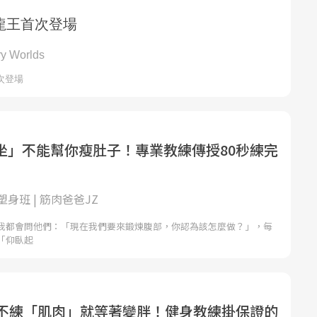
坐」不能幫你瘦肚子！專業教練傳授80秒練完
身班 | 筋肉爸爸JZ
我都會問他們：「現在我們要來鍛煉腹部，你認為該怎麼做？」，每
「仰臥起
，不練「肌肉」就等著變胖！健身教練掛保證的