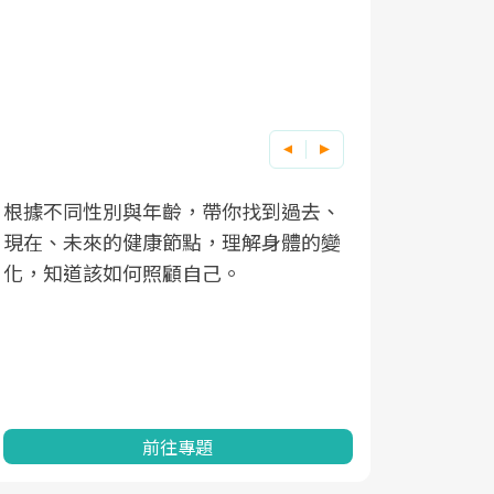
根據不同性別與年齡，帶你找到過去、
因應超高齡
現在、未來的健康節點，理解身體的變
「2025
化，知道該如何照顧自己。
康促進為目
民眾健康的
查、數據分
一起成為台
前往專題