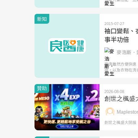
新知
2015-07-27
袖口變鬆、衣
事半功倍
麥浩斯．愛
機洗雖然方便快速
壞，以及衣物在洗