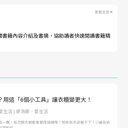
查看全部
關書籍內容介紹及書摘，協助讀者快速閱讀書籍精
？用這「6個小工具」讓衣櫃變更大！
愛生活 | 麥浩斯．愛生活
成一團，每次開衣櫥都會覺得頭痛嗎？想買新衣卻擺不下？小編告訴
好用配件