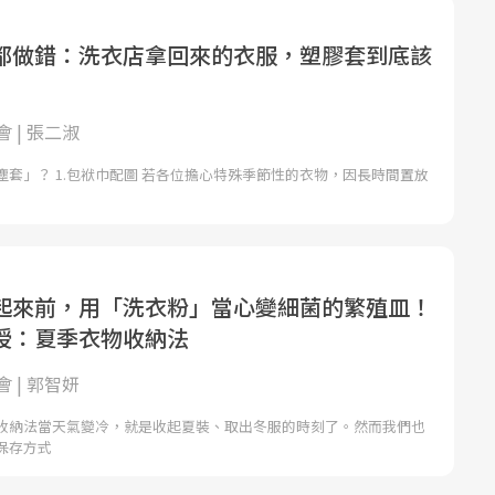
都做錯：洗衣店拿回來的衣服，塑膠套到底該
 | 張二淑
套」？ 1.包袱巾配圖 若各位擔心特殊季節性的衣物，因長時間置放
起來前，用「洗衣粉」當心變細菌的繁殖皿！
授：夏季衣物收納法
 | 郭智妍
收納法當天氣變冷，就是收起夏裝、取出冬服的時刻了。然而我們也
保存方式