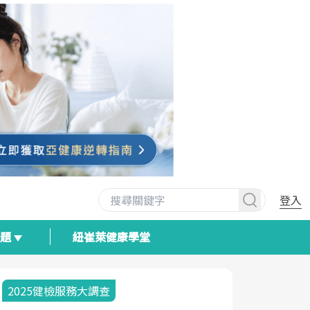
登入
專題
紐崔萊健康學堂
2025健檢服務大調查