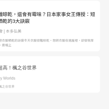
難晾乾，還會有霉味？日本家事女王傳授：短
晒乾的3大訣竅
 | 本多弘美
把衣服晒乾的訣竅冬天衣服很難晾乾。想將衣服收進屋裡，卻發現厚
、連帽上