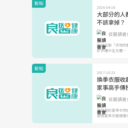
新知
2016-04-16
大部分的人
不該拿掉？
良醫讀書會
如何自製「衣物防塵
於衣櫃中生灰塵，
新知
2017-10-23
換季衣服收
家事高手傳
良醫讀書會
濕氣重的夏季衣物
發現夏季衣服隨著