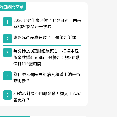
頻道熱門文章
2026七夕什麼時候？七夕日期、由來
1
與3習俗8禁忌一次看
濾藍光產品真有效？ 醫師告訴你
2
每分鐘190萬腦細胞死亡！把握中風
3
黃金救援4.5小時，醫警告：遇3症狀
快打119搶時間
為什麼大醫院裡的病人和護士總是衝
4
來衝去？
30強心針救不回郭金發！換人工心臟
5
會更好？