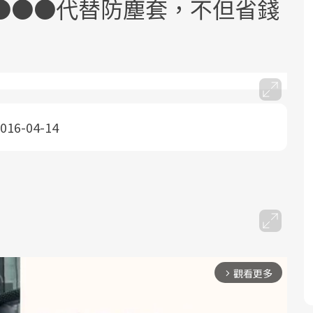
●●●代替防塵套，不但省錢
016-04-14
面對超高齡社會的浪潮，台灣正在快速
2025年，就到良醫生活祭體驗「一站式
良醫健康網從「換季的身體變化」出
根據不同性別與年齡，帶你找到過去、
邁向「健康照護」的新時代。隨著國家
健康新生活」，從講座、體驗到運動，
發，透過醫學觀點與日常感受的對話，
現在、未來的健康節點，理解身體的變
政策如「健康台灣推動委員會」與「長
全面啟動你的健康革命！
建立對亞健康的認知，進而引導實際的
化，知道該如何照顧自己。
照3.0」的推進，「預防醫學」已成全民
改善行動。
關注的核心議題。然而，健檢不只是醫
療院所的服務，更是民眾了解自身健康
狀況、啟動健康管理的重要起點。
觀看更多
arrow_forward_ios
前往專題
前往專題
前往專題
前往專題