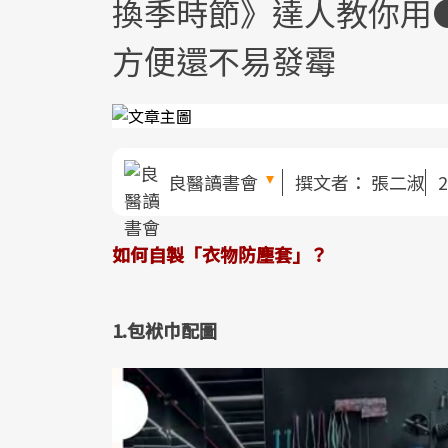
換季時節》達人教你用
方便還不易發霉
良醫讀書會
撰文者：
張二淑
2
如何自製「衣物防塵套」？
1.包袱巾配圖