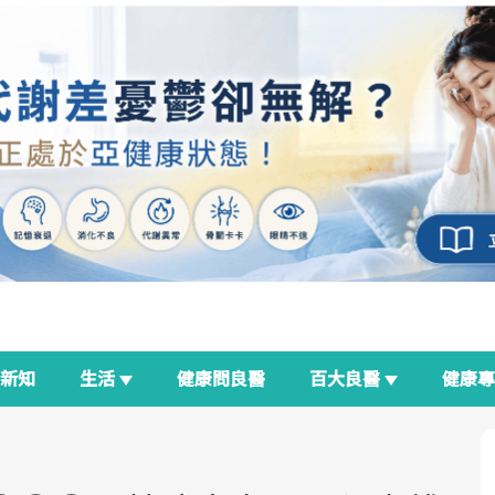
新知
生活
健康問良醫
百大良醫
健康
良醫生活祭
我與健康韌性的距離
荷爾蒙時光機