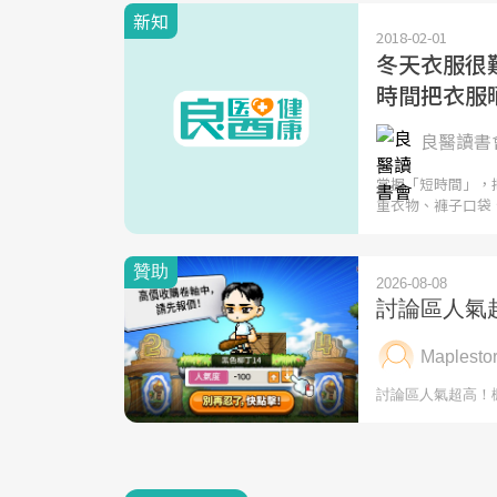
新知
2018-02-01
冬天衣服很
時間把衣服
良醫讀書會
掌握「短時間」，
重衣物、褲子口袋