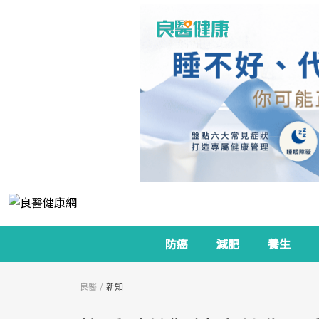
防癌
減肥
養生
良醫
新知