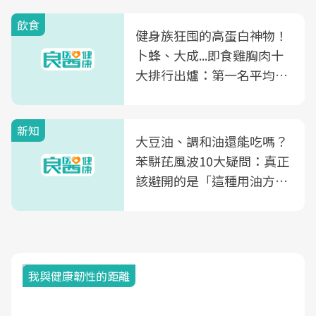
飲食
健身族狂囤的高蛋白神物！
卜蜂、大成...即食雞胸肉十
大排行出爐：第一名平均一
片不到50元
新知
大豆油、調和油還能吃嗎？
苯駢芘風波10大疑問：真正
該避開的是「這種用油方
式」
我與健康韌性的距離