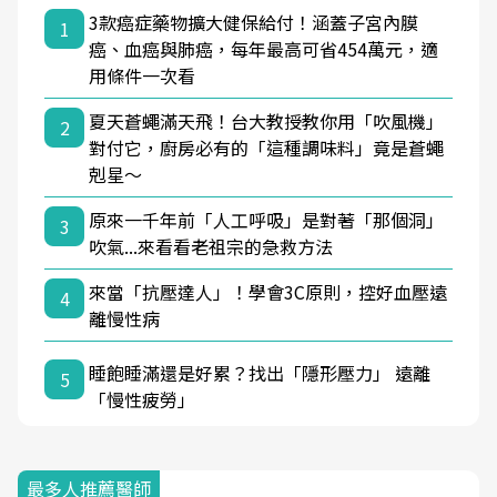
3款癌症藥物擴大健保給付！涵蓋子宮內膜
1
癌、血癌與肺癌，每年最高可省454萬元，適
用條件一次看
夏天蒼蠅滿天飛！台大教授教你用「吹風機」
2
對付它，廚房必有的「這種調味料」竟是蒼蠅
剋星～
原來一千年前「人工呼吸」是對著「那個洞」
3
吹氣...來看看老祖宗的急救方法
來當「抗壓達人」！學會3C原則，控好血壓遠
4
離慢性病
睡飽睡滿還是好累？找出「隱形壓力」 遠離
5
「慢性疲勞」
最多人推薦醫師