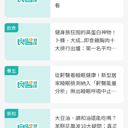
看
飲食
健身族狂囤的高蛋白神物！
卜蜂、大成...即食雞胸肉十
大排行出爐：第一名平均一
片不到50元
養生
從鼾聲看睡眠健康！新型居
家睡眠檢測納入「鼾聲能量
分析」揪出睡眠呼吸中止症
風險
新知
大豆油、調和油還能吃嗎？
苯駢芘風波10大疑問：真正