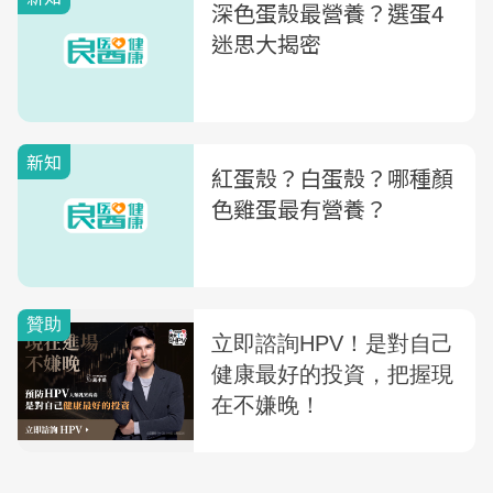
深色蛋殼最營養？選蛋4
迷思大揭密
新知
紅蛋殼？白蛋殼？哪種顏
色雞蛋最有營養？