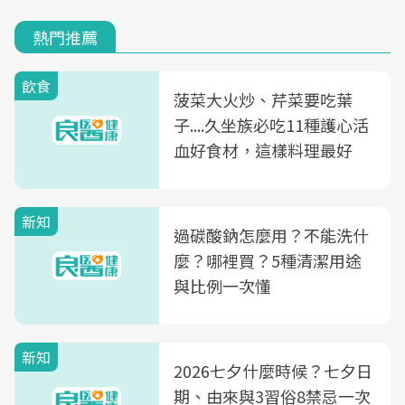
熱門推薦
飲食
菠菜大火炒、芹菜要吃葉
子....久坐族必吃11種護心活
血好食材，這樣料理最好
新知
過碳酸鈉怎麼用？不能洗什
麼？哪裡買？5種清潔用途
與比例一次懂
新知
2026七夕什麼時候？七夕日
期、由來與3習俗8禁忌一次