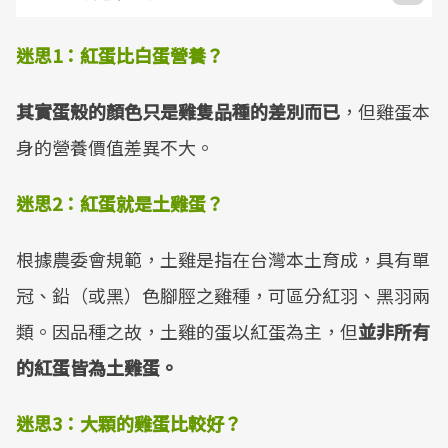
迷思
1
：紅蛋比白蛋營養？
其實蛋殼的顏色只是雞隻品種的差別而已
，但雞蛋本
身的營養價值差異不大。
迷思
2
：紅蛋就是土雞蛋？
根據農委會規範，土雞是指在台灣本土育成，具有單
冠、鉛（或黑）色腳脛之雞種，可區分紅羽、黑羽兩
類。因品種之故，土雞的蛋以紅蛋為主，但
並非所有
的紅蛋皆為土雞蛋。
迷思
3
：大顆的雞蛋比較好？