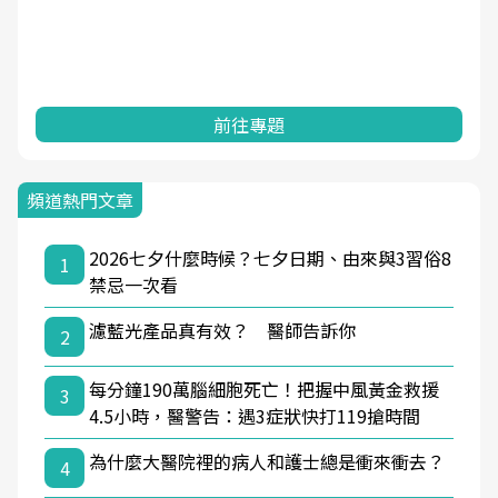
前往專題
頻道熱門文章
2026七夕什麼時候？七夕日期、由來與3習俗8
1
禁忌一次看
濾藍光產品真有效？ 醫師告訴你
2
每分鐘190萬腦細胞死亡！把握中風黃金救援
3
4.5小時，醫警告：遇3症狀快打119搶時間
為什麼大醫院裡的病人和護士總是衝來衝去？
4