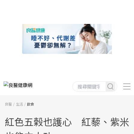
良醫
生活
飲食
紅色五榖也護心 紅藜、紫米