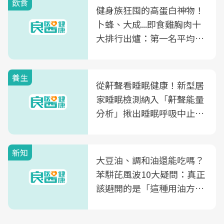
飲食
健身族狂囤的高蛋白神物！
卜蜂、大成...即食雞胸肉十
大排行出爐：第一名平均一
片不到50元
養生
從鼾聲看睡眠健康！新型居
家睡眠檢測納入「鼾聲能量
分析」揪出睡眠呼吸中止症
風險
新知
大豆油、調和油還能吃嗎？
苯駢芘風波10大疑問：真正
該避開的是「這種用油方
式」