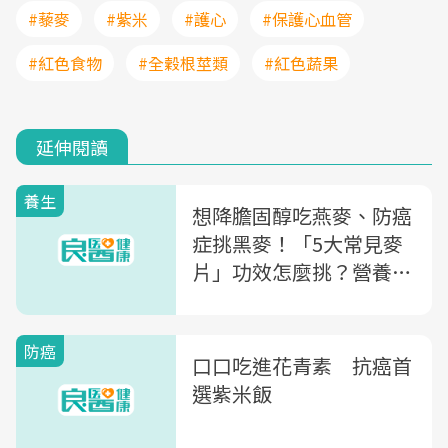
#藜麥
#紫米
#護心
#保護心血管
#紅色食物
#全穀根莖類
#紅色蔬果
延伸閱讀
養生
想降膽固醇吃燕麥、防癌
症挑黑麥！「5大常見麥
片」功效怎麼挑？營養師
一次告訴你
防癌
口口吃進花青素 抗癌首
選紫米飯