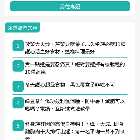
前往專題
頻道熱門文章
菠菜大火炒、芹菜要吃葉子....久坐族必吃11種
1
護心活血好食材，這樣料理最好
貴一點還是要忍痛買！絕對要選擇有機栽種的
2
10種蔬果
冬天護心超級食物 黑色覆盆子非吃不可
3
綠豆薏仁湯功效利濕消腫、防中暑！減肥可以
4
喝嗎？電鍋、瓦斯爐煮法教學
健身族狂囤的高蛋白神物！卜蜂、大成...即食
5
雞胸肉十大排行出爐：第一名平均一片不到50
元