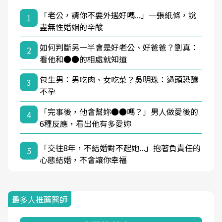
「老公，請你不要外遇好嗎...」一張紙條，說
1
盡無性婚姻的辛酸
如何判斷另一半會是好老公、好爸爸？劉真：
2
看他和●●的相處就知道
包生男：男吃肉、女吃菜？吳明珠：過頭恐釀
3
不孕
「完事後，他會幫妳●●嗎？」男人做愛後的
4
6種反應，看出他有多愛妳
「交往8年，不結婚對不起她...」抱著負責任的
5
心態結婚，不會讓你幸福
最多人推薦醫師