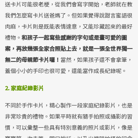
送卡片可能很老梗，從我們會寫字開始，老師就在教
Mute
我們怎麼寫卡片送爸媽了。但如果覺得說甜言蜜語很
肉麻，卡片則是既能表情達意，又能珍藏起來的最好
禮物。
和孩子一起寫些感謝的字句或是畫可愛的圖
案，再放幾張全家合照貼上去，就是一張全世界獨一
無二的母親節卡片囉！
當然，如果孩子還不會拿筆，
蓋個小小的手印也很可愛，還能當作成長紀錄呢。
2.
家庭紀錄影片
不同於手作卡片，精心製作一段家庭紀錄影片，也是
非常珍貴的禮物。如果平時就有隨手拍照或攝影的習
慣，可以彙整一些具有特別意義的照片或影片，像是