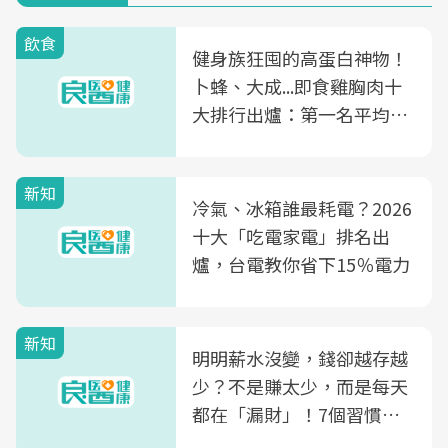
飲食
健身族狂囤的高蛋白神物！
卜蜂、大成...即食雞胸肉十
大排行出爐：第一名平均一
片不到50元
新知
冷氣、冰箱誰最耗電？2026
十大「吃電家電」排名出
爐，台電教你省下15％電力
新知
明明薪水沒變，錢卻越存越
少？不是賺太少，而是每天
都在「漏財」！7個習慣一
次看