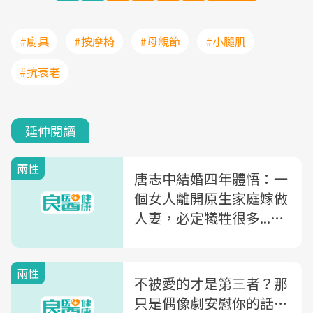
#廚具
#按摩椅
#母親節
#小腿肌
#抗衰老
延伸閱讀
兩性
唐志中結婚四年體悟：一
個女人離開原生家庭嫁做
人妻，必定犧牲很多...男
人就該努力讓老婆開心
兩性
不被愛的才是第三者？那
只是偶像劇安慰你的話…