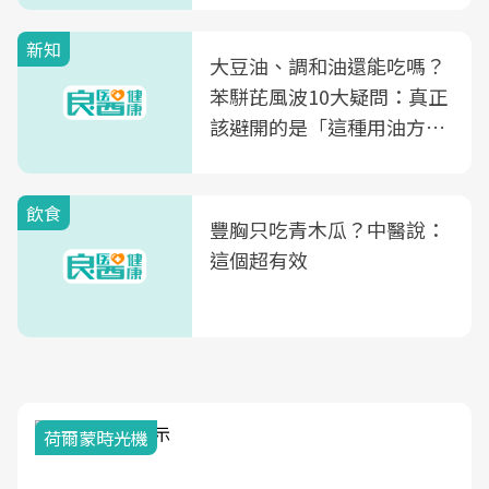
新知
大豆油、調和油還能吃嗎？
苯駢芘風波10大疑問：真正
該避開的是「這種用油方
式」
飲食
豐胸只吃青木瓜？中醫說：
這個超有效
荷爾蒙時光機