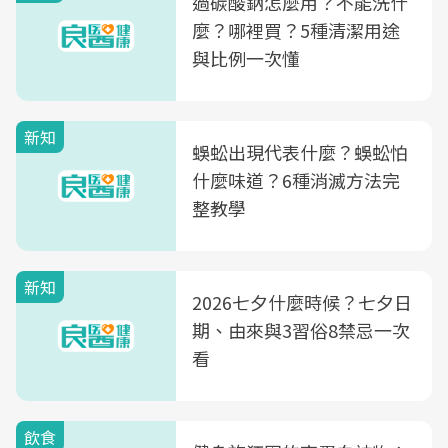
過碳酸鈉怎麼用？不能洗什
麼？哪裡買？5種清潔用途
與比例一次懂
新知
蜈蚣出現代表什麼？蜈蚣怕
什麼味道？6種消滅方法完
整教學
新知
2026七夕什麼時候？七夕日
期、由來與3習俗8禁忌一次
看
飲食