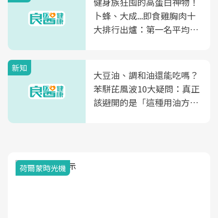
健身族狂囤的高蛋白神物！
卜蜂、大成...即食雞胸肉十
大排行出爐：第一名平均一
片不到50元
新知
大豆油、調和油還能吃嗎？
苯駢芘風波10大疑問：真正
該避開的是「這種用油方
式」
荷爾蒙時光機