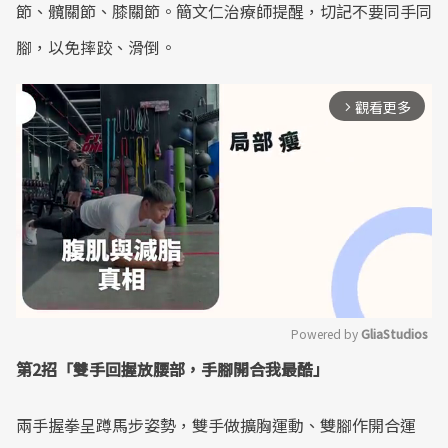
節、髖關節、膝關節。簡文仁治療師提醒，切記不要同手同
腳，以免摔跤、滑倒。
觀看更多
arrow_forward_ios
Powered by 
GliaStudios
第2招「雙手回握放腰部，手腳開合我最酷」
Mute
兩手握拳呈蹲馬步姿勢，雙手做擴胸運動、雙腳作開合運