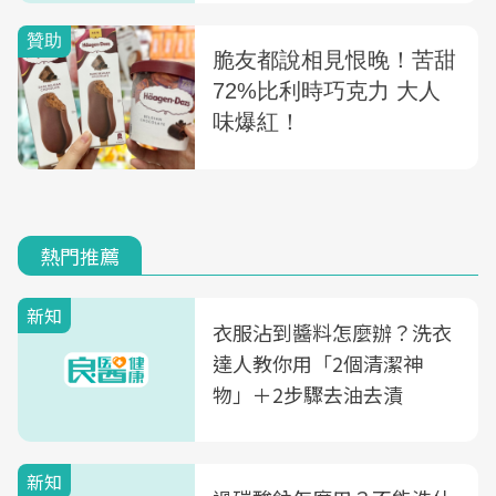
熱門推薦
新知
衣服沾到醬料怎麼辦？洗衣
達人教你用「2個清潔神
物」＋2步驟去油去漬
新知