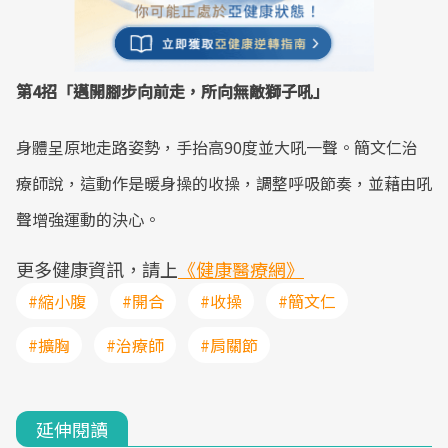
第4招「邁開腳步向前走，所向無敵獅子吼」
身體呈原地走路姿勢，手抬高90度並大吼一聲。簡文仁治
療師說，這動作是暖身操的收操，調整呼吸節奏，並藉由吼
聲增強運動的決心。
更多健康資訊，請上
《健康醫療網》
#縮小腹
#開合
#收操
#簡文仁
#擴胸
#治療師
#肩關節
延伸閱讀