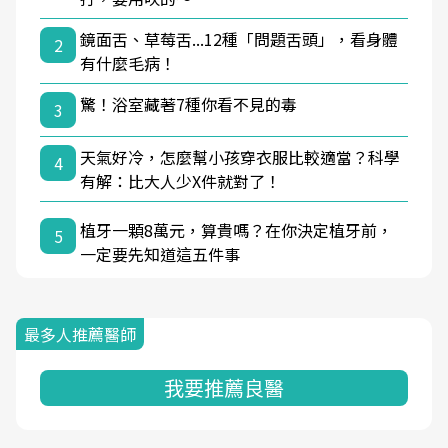
鏡面舌、草莓舌...12種「問題舌頭」，看身體
2
有什麼毛病！
驚！浴室藏著7種你看不見的毒
3
天氣好冷，怎麼幫小孩穿衣服比較適當？科學
4
有解：比大人少X件就對了！
植牙一顆8萬元，算貴嗎？在你決定植牙前，
5
一定要先知道這五件事
最多人推薦醫師
我要推薦良醫