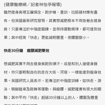
(健康醫療網／記者林怡亭報導)
雖然健身房裡五臟俱全，跑步機、重訓、拉筋器材應有盡
有，但英國最新研究發現，其實想減肥根本不用急著去健身
房！只要專注於中強度鍛鍊，並保持運動規律，都可達到效
果；其中經常「快走」更能減輕體重、使腰圍變小。
快走30分鐘 瘦腰減肥雙效
想減肥其實不用去健身房跑到爆汗，或是和別人搶健身器
材，你只要輕鬆自在的走在大街、河堤，一樣能達到瘦身效
果。英國研究人員表示，若專注於中強度訓練，如快走、游
泳、騎腳踏車及跳舞等運動，與瘦腰、減肥確實有很大的關
聯；其中平均「快走」超過30分鐘以上的人，腰圍及體重