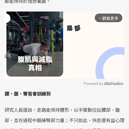
都能保持於理想範圍。
觀看更多
arrow_forward_ios
Powered by 
GliaStudios
腰、腹、臀皆會訓練到
Mute
研究人員還說，走路能保持體形，以手擺動拉扯腰部、腹
部，並在過程中鍛練臀部力量；不只如此，快走還有益心理