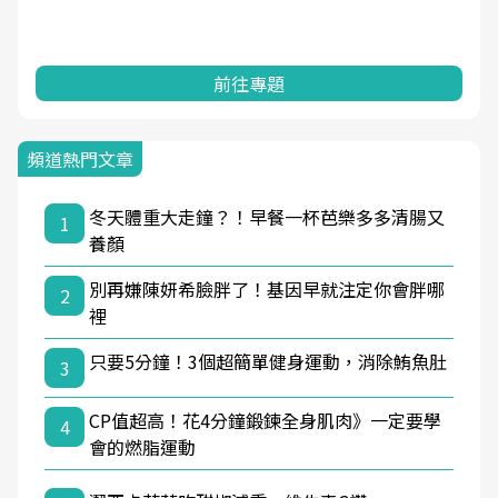
前往專題
頻道熱門文章
冬天體重大走鐘？！早餐一杯芭樂多多清腸又
1
養顏
別再嫌陳妍希臉胖了！基因早就注定你會胖哪
2
裡
只要5分鐘！3個超簡單健身運動，消除鮪魚肚
3
CP值超高！花4分鐘鍛鍊全身肌肉》一定要學
4
會的燃脂運動