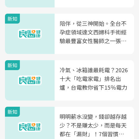
新知
陪伴，從三神開始。全台不
孕症領域達文西婦科手術經
驗最豐富女性醫師之一張永
玲領軍，打造全台首創「生
殖銀行概念形象館」，攜手
新知
光田醫院建構360度女性健
冷氣、冰箱誰最耗電？2026
康照護生態圈
十大「吃電家電」排名出
爐，台電教你省下15％電力
新知
明明薪水沒變，錢卻越存越
少？不是賺太少，而是每天
都在「漏財」！7個習慣一