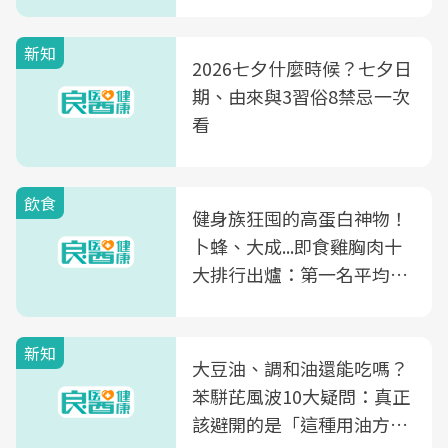
新知
2026七夕什麼時候？七夕日
期、由來與3習俗8禁忌一次
看
飲食
健身族狂囤的高蛋白神物！
卜蜂、大成...即食雞胸肉十
大排行出爐：第一名平均一
片不到50元
新知
大豆油、調和油還能吃嗎？
苯駢芘風波10大疑問：真正
該避開的是「這種用油方