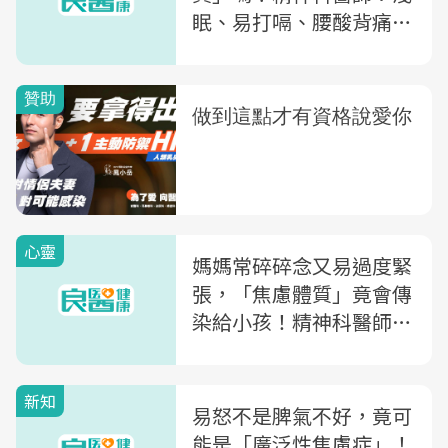
眠、易打嗝、腰酸背痛...
這23種症狀，你中了幾個
心靈
媽媽常碎碎念又易過度緊
張，「焦慮體質」竟會傳
染給小孩！精神科醫師告
訴你：「廣泛性焦慮症」
的10症狀
新知
易怒不是脾氣不好，竟可
能是「廣泛性焦慮症」！