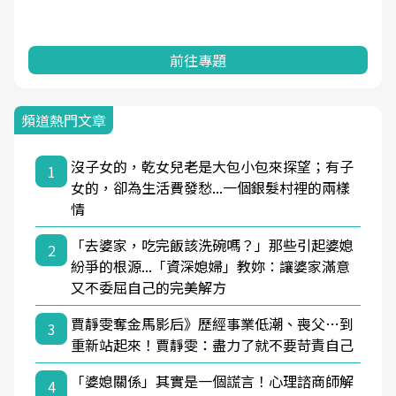
前往專題
頻道熱門文章
沒子女的，乾女兒老是大包小包來探望；有子
1
女的，卻為生活費發愁...一個銀髮村裡的兩樣
情
「去婆家，吃完飯該洗碗嗎？」那些引起婆媳
2
紛爭的根源...「資深媳婦」教妳：讓婆家滿意
又不委屈自己的完美解方
賈靜雯奪金馬影后》歷經事業低潮、喪父…到
3
重新站起來！賈靜雯：盡力了就不要苛責自己
「婆媳關係」其實是一個謊言！心理諮商師解
4