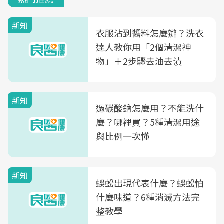
新知
衣服沾到醬料怎麼辦？洗衣
達人教你用「2個清潔神
物」＋2步驟去油去漬
新知
過碳酸鈉怎麼用？不能洗什
麼？哪裡買？5種清潔用途
與比例一次懂
新知
蜈蚣出現代表什麼？蜈蚣怕
什麼味道？6種消滅方法完
整教學