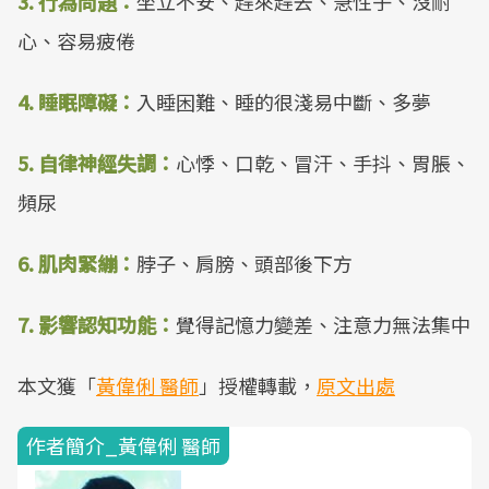
3. 行為問題：
坐立不安、趕來趕去、急性子、沒耐
心、容易疲倦
4. 睡眠障礙：
入睡困難、睡的很淺易中斷、多夢
5. 自律神經失調：
心悸、口乾、冒汗、手抖、胃脹、
頻尿
6. 肌肉緊繃：
脖子、肩膀、頭部後下方
7. 影響認知功能：
覺得記憶力變差、注意力無法集中
本文獲「
黃偉俐 醫師
」授權轉載，
原文出處
作者簡介_黃偉俐 醫師