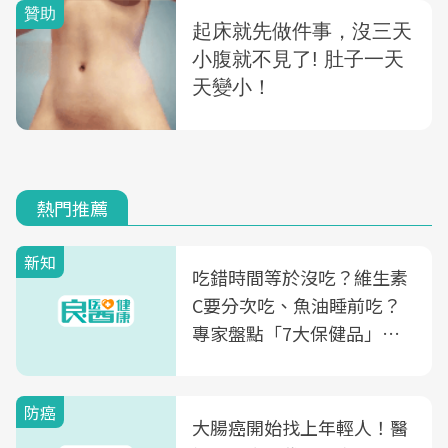
熱門推薦
新知
吃錯時間等於沒吃？維生素
C要分次吃、魚油睡前吃？
專家盤點「7大保健品」的
正確吃法，你能答對幾個
防癌
大腸癌開始找上年輕人！醫