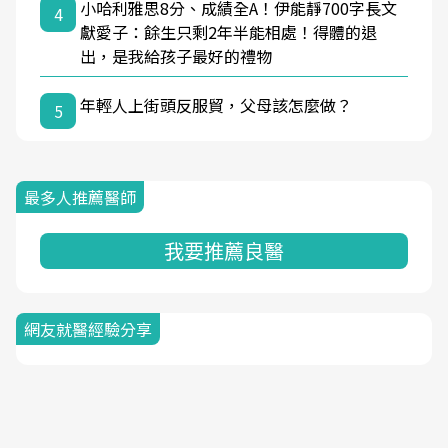
小哈利雅思8分、成績全A！伊能靜700字長文
4
獻愛子：餘生只剩2年半能相處！得體的退
出，是我給孩子最好的禮物
年輕人上街頭反服貿，父母該怎麼做？
5
最多人推薦醫師
我要推薦良醫
網友就醫經驗分享