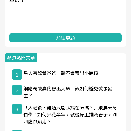
前往專題
頻道熱門文章
男人喜歡當爸爸 較不會養出小屁孩
1
網路霸凌真的會出人命 該如何避免憾事發
2
生？
「人老後，難道只能臥病在床嗎？」跟屏東阿
3
伯學：如何只花半年，就從身上插滿管子，到
四處趴趴走？