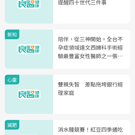
提醒四十世代三件事
新知
陪伴，從三神開始。全台不
孕症領域達文西婦科手術經
驗最豐富女性醫師之一張永
玲領軍，打造全台首創「生
殖銀行概念形象館」，攜手
心靈
光田醫院建構360度女性健
雙親失智 差點拖垮銀行經
康照護生態圈
理家庭
減肥
消水腫競賽！紅豆四季通吃