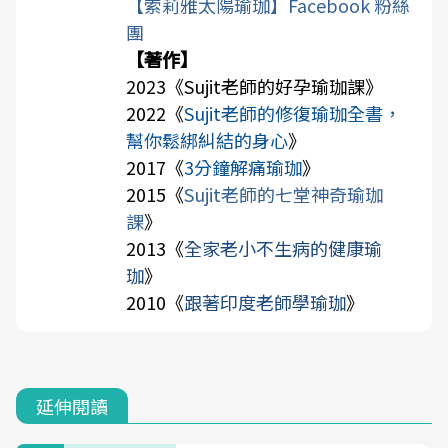
【索莉雅太陽瑜珈】Facebook 粉絲
團
【著作】
2023《
Sujit老師的好孕瑜珈課
》
2022《
Sujit老師的修復瑜珈全書，
幫你鬆綁糾結的身心
》
2017《
3分鐘解痛瑜珈
》
2015《
Sujit老師的七堂神奇瑜珈
課
》
2013《
全家老小不生病的健康瑜
珈
》
2010《
跟著印度老師學瑜珈
》
延伸閱讀