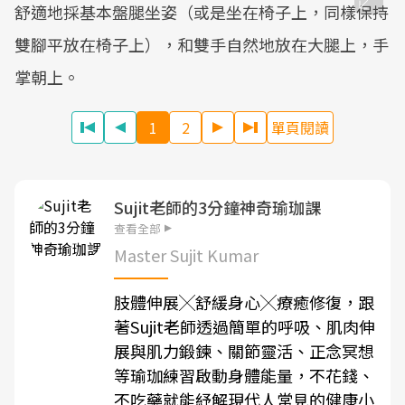
舒適地採基本盤腿坐姿（或是坐在椅子上，同樣保持
雙腳平放在椅子上），和雙手自然地放在大腿上，手
掌朝上。
1
2
單頁閱讀
Sujit老師的3分鐘神奇瑜珈課
查看全部
Master Sujit Kumar
肢體伸展╳舒緩身心╳療癒修復，跟
著Sujit老師透過簡單的呼吸、肌肉伸
展與肌力鍛鍊、關節靈活、正念冥想
等瑜珈練習啟動身體能量，不花錢、
不吃藥就能紓解現代人常見的健康小