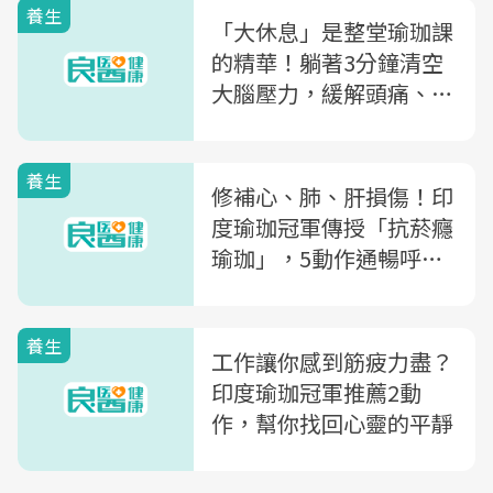
養生
「大休息」是整堂瑜珈課
的精華！躺著3分鐘清空
大腦壓力，緩解頭痛、消
疲勞
養生
修補心、肺、肝損傷！印
度瑜珈冠軍傳授「抗菸癮
瑜珈」，5動作通暢呼吸
道
養生
工作讓你感到筋疲力盡？
印度瑜珈冠軍推薦2動
作，幫你找回心靈的平靜