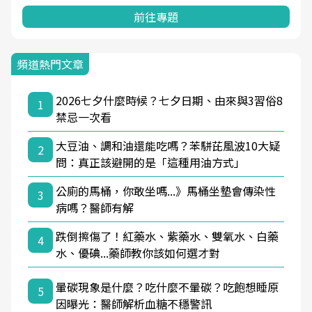
前往專題
頻道熱門文章
2026七夕什麼時候？七夕日期、由來與3習俗8
1
禁忌一次看
大豆油、調和油還能吃嗎？苯駢芘風波10大疑
2
問：真正該避開的是「這種用油方式」
公廁的馬桶，你敢坐嗎...》馬桶坐墊會傳染性
3
病嗎？醫師有解
跌倒擦傷了！紅藥水、紫藥水、雙氧水、白藥
4
水、優碘...藥師教你該如何選才對
暈碳現象是什麼？吃什麼不暈碳？吃飽想睡原
5
因曝光：醫師解析血糖不穩警訊