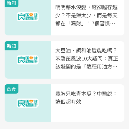
新知
明明薪水沒變，錢卻越存越
少？不是賺太少，而是每天
都在「漏財」！7個習慣一
次看
新知
大豆油、調和油還能吃嗎？
苯駢芘風波10大疑問：真正
該避開的是「這種用油方
式」
飲食
豐胸只吃青木瓜？中醫說：
這個超有效