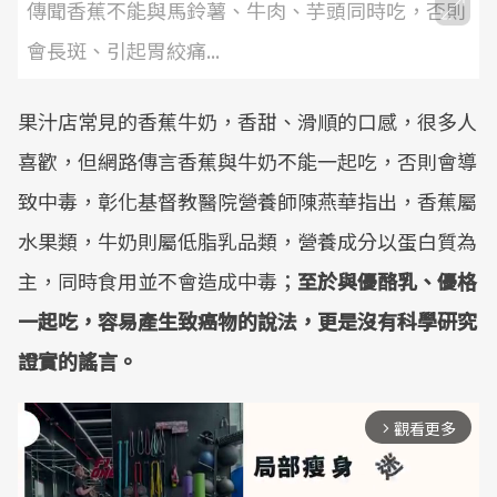
傳聞香蕉不能與馬鈴薯、牛肉、芋頭同時吃，否則
會長斑、引起胃絞痛...
果汁店常見的香蕉牛奶，香甜、滑順的口感，很多人
喜歡，但網路傳言香蕉與牛奶不能一起吃，否則會導
致中毒，彰化基督教醫院營養師陳燕華指出，香蕉屬
水果類，牛奶則屬低脂乳品類，營養成分以蛋白質為
主，同時食用並不會造成中毒；
至於與優酪乳、優格
一起吃，容易產生致癌物的說法，更是沒有科學研究
證實的謠言。
觀看更多
arrow_forward_ios