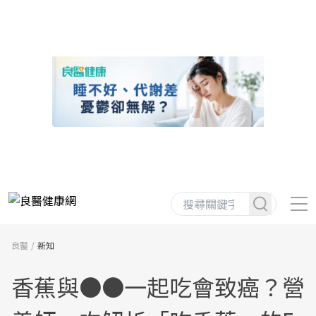
良醫
新知
香蕉與●●一起吃會致癌？營