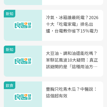
片不到50元
新知
冷氣、冰箱誰最耗電？2026
十大「吃電家電」排名出
爐，台電教你省下15％電力
新知
大豆油、調和油還能吃嗎？
苯駢芘風波10大疑問：真正
該避開的是「這種用油方
式」
飲食
豐胸只吃青木瓜？中醫說：
這個超有效