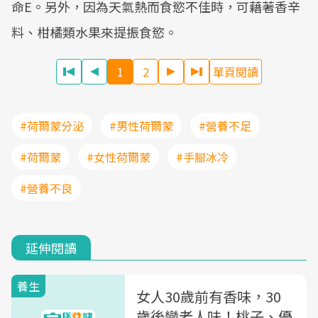
命E。另外，因為天氣熱而食慾不佳時，可藉著香辛
料、柑橘類水果來提振食慾。
1
2
單頁閱讀
#荷爾蒙分泌
#男性荷爾蒙
#營養不足
#荷爾蒙
#女性荷爾蒙
#手腳冰冷
#營養不良
延伸閱讀
養生
女人30歲前有香味，30
歲後變老人味！桃子、優