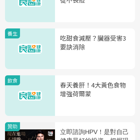
養生
吃甜食減壓？臟器受害3
要訣消除
飲食
春天養肝！4大黃色食物
增強荷爾蒙