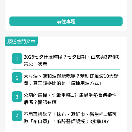
前往專題
頻道熱門文章
2026七夕什麼時候？七夕日期、由來與3習俗8
1
禁忌一次看
大豆油、調和油還能吃嗎？苯駢芘風波10大疑
2
問：真正該避開的是「這種用油方式」
公廁的馬桶，你敢坐嗎...》馬桶坐墊會傳染性
3
病嗎？醫師有解
不用再排隊了！抹布、濕紙巾、衛生棉...都可
4
做「布口罩」！麻醉醫師親授：3步驟DIY