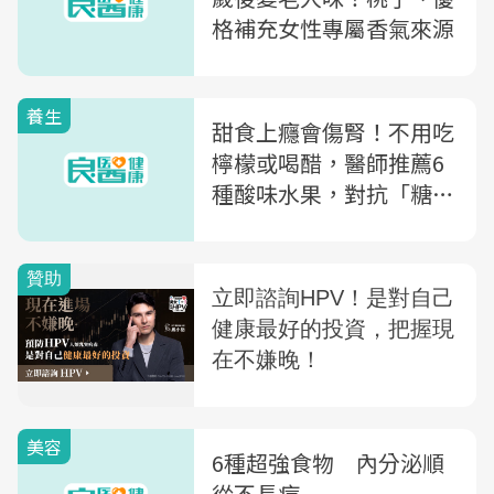
格補充女性專屬香氣來源
養生
甜食上癮會傷腎！不用吃
檸檬或喝醋，醫師推薦6
種酸味水果，對抗「糖中
毒」
美容
6種超強食物 內分泌順
從不長痘