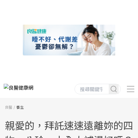
良醫
養生
親愛的，拜託速速遠離妳的四