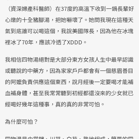
（資深婦產科醫師）在37度的高溫下收到一鍋長輩好
心燉的十全豬腳湯，把她嚇壞了。她問我現在這種天
氣到底誰可以喝這個，我說美國隊長，因為他在冰塊
裡冰了70年，應該冷透了XDDD。
我相信四物湯絕對是大部分東方女孩人生中最早認識
或聽說的中藥方，因為家家戶戶都會有一個慈眉善目
的阿嬤負責供應這個東西，說月經後一定要喝才能補
血補身體，甚至我常常聽到初經都還沒來的少女就已
經喝好幾年這種事，真的真的非常可怕。
為什麼可怕？
四物湯是由當歸、川芎、白芍、熟地組成，簡單的四