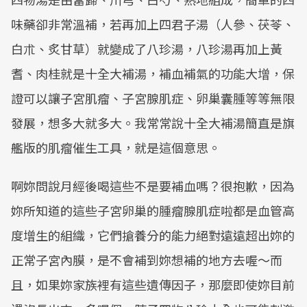
味藥卻非常溫補，若再加上四君子湯（人參、茯苓、
白朮、炙甘草）就變成了八珍湯，八珍湯再加上黃
耆、肉桂就是十全大補湯，補血補氣的功能大增，保
證可以讓子宮肌瘤、子宮腺肌症、卵巢囊腫等等無限
發展，想多大就多大。我常常說十全大補湯簡直是旗
艦版的肌瘤催生工具，就是這個意思。
啊妳問說月經後喝這些不是要補血嗎？很抱歉，因為
妳所知道的這些子宮卵巢的腫瘤腺肌症啦都是血管高
度增生的組織，它們搶養分的能力絕對遠遠超出妳的
正常子宮內膜，是不會補到妳想補的地方去喔～而
且，如果妳家族裡有這些遺傳因子，那麼即使妳目前