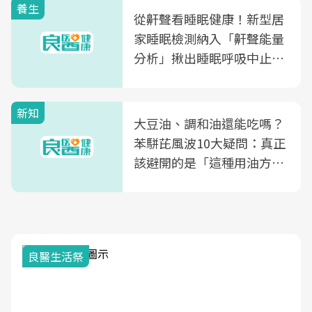
養生
從鼾聲看睡眠健康！新型居
家睡眠檢測納入「鼾聲能量
分析」揪出睡眠呼吸中止症
風險
新知
大豆油、調和油還能吃嗎？
苯駢芘風波10大疑問：真正
該避開的是「這種用油方
式」
良醫生活祭