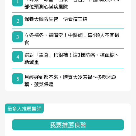
1
部位預測心臟病風險
保養大腦防失智 快看這三招
2
立冬補冬，補嘴空！中醫師：這4類人不宜過
3
食
選對「主食」也很補！這3樣防癌、控血糖、
4
助減重
月經遲到都不來，體質太冷惹禍〜多吃地瓜
5
葉、菠菜保暖
最多人推薦醫師
我要推薦良醫