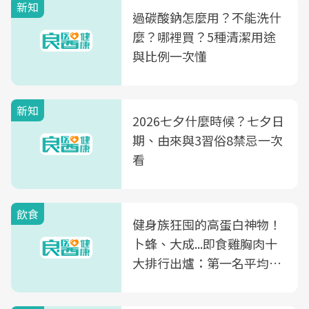
新知
過碳酸鈉怎麼用？不能洗什
麼？哪裡買？5種清潔用途
與比例一次懂
新知
2026七夕什麼時候？七夕日
期、由來與3習俗8禁忌一次
看
飲食
健身族狂囤的高蛋白神物！
卜蜂、大成...即食雞胸肉十
大排行出爐：第一名平均一
片不到50元