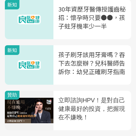
新知
30年資歷牙醫傳授護齒秘
招：懷孕時只要●●，孩
子蛀牙機率少一半
新知
孩子刷牙該用牙膏嗎？吞
下去怎麼辦？兒科醫師告
訴你：幼兒正確刷牙指南