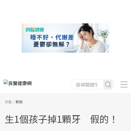
良醫
新知
生1個孩子掉1顆牙 假的！