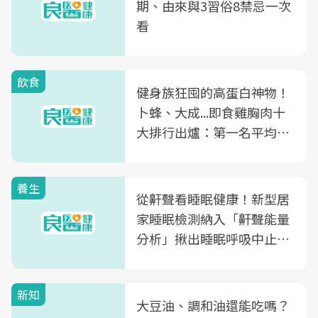
期、由來與3習俗8禁忌一次
看
飲食
健身族狂囤的高蛋白神物！
卜蜂、大成...即食雞胸肉十
大排行出爐：第一名平均一
片不到50元
養生
從鼾聲看睡眠健康！新型居
家睡眠檢測納入「鼾聲能量
分析」揪出睡眠呼吸中止症
風險
新知
大豆油、調和油還能吃嗎？