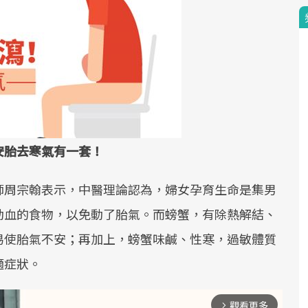
安胎去寒氣有一套！
師周宗翰表示，中醫理論認為，婦女孕育生命是集男
動血的食物，以免動了胎氣。而螃蟹，有除熱解結、
易使胎氣不安；再加上，螃蟹味鹹、性寒，過敏體質
適症狀。
觀看更多
arrow_forward_ios