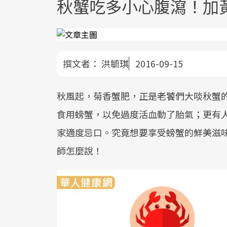
秋蟹吃多小心腹瀉！加
撰文者：
洪毓琪
2016-09-15
秋風起，菊香蟹肥，正是老饕們大啖秋蟹
食用螃蟹，以免過度活血動了胎氣；更有
家適度忌口。究竟想要享受螃蟹的鮮美滋
師怎麼說！