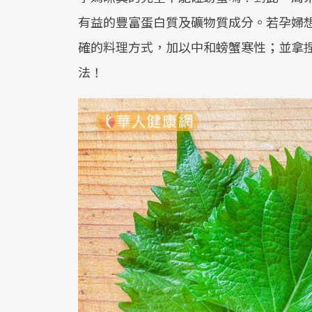
有益的豐富蛋白質及礦物質成分。若孕婦
確的料理方式，加以中和螃蟹寒性；並拿
法！