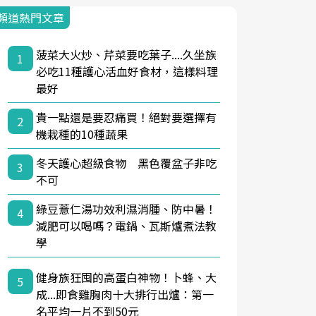
頻道熱門文章
菠菜大火炒、芹菜要吃葉子....久坐族
1
必吃11種護心活血好食材，這樣料理
最好
貴一點還是要忍痛買！絕對要選擇有
2
機栽種的10種蔬果
冬天護心超級食物 黑色覆盆子非吃
3
不可
綠豆薏仁湯功效利濕消腫、防中暑！
4
減肥可以喝嗎？電鍋、瓦斯爐煮法教
學
健身族狂囤的高蛋白神物！卜蜂、大
5
成...即食雞胸肉十大排行出爐：第一
名平均一片不到50元