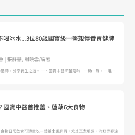
喝冰水...3位80歲國寶級中醫親傳養胃健脾
 | 張靜慧, 謝曉雲/編著
寶中醫師，分享養生之道。 一、國寶中醫師董延齡：一動一靜，一進一
？國寶中醫首推薑、蓮藕6大食物
好食物日常飲食可適量吃一點薑來護脾胃，尤其烹煮瓜類、海鮮等寒涼