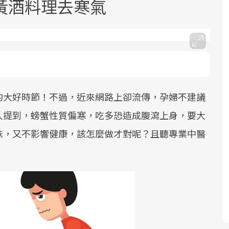
黃酒料理去寒氣
的大好時節！不過，近來網路上卻流傳，孕婦不建議
面對超高齡社會的浪潮，台灣正在快速
2025年，就到良醫生活祭體驗「一站式
良醫健康網從「換季的身體變化」出
邁向「健康照護」的新時代。隨著國家
健康新生活」，從講座、體驗到運動，
發，透過醫學觀點與日常感受的對話，
人提到，螃蟹性質偏寒，吃多恐造成腹瀉上身，要大
政策如「健康台灣推動委員會」與「長
全面啟動你的健康革命！
建立對亞健康的認知，進而引導實際的
味，又不影響健康，該怎麼做才對呢？且聽專業中醫
照3.0」的推進，「預防醫學」已成全民
改善行動。
關注的核心議題。然而，健檢不只是醫
療院所的服務，更是民眾了解自身健康
狀況、啟動健康管理的重要起點。
前往專題
前往專題
前往專題