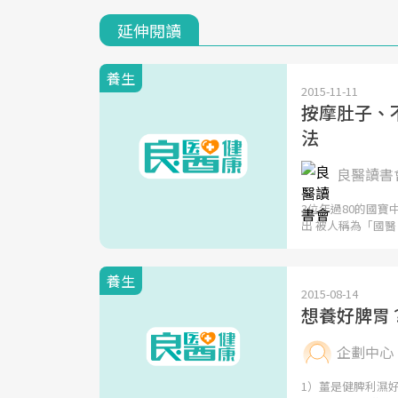
延伸閱讀
養生
2015-11-11
按摩肚子、不
法
良醫讀書會
3位年過80的國
出 被人稱為「國醫
養生
2015-08-14
想養好脾胃
企劃中心
1）薑是健脾利濕