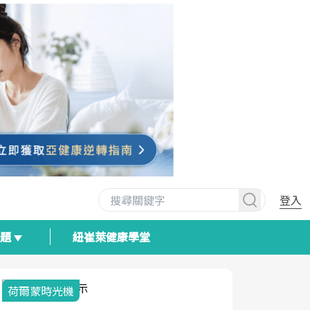
登入
專題
紐崔萊健康學堂
荷爾蒙時光機
2025健檢