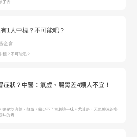
除了去
冒症狀？中醫：氣虛、腸胃差4類人不宜！
，還是炒肉絲、煎蛋，總少不了青蔥這一味。尤其是，天氣轉涼的冬
滋味的青