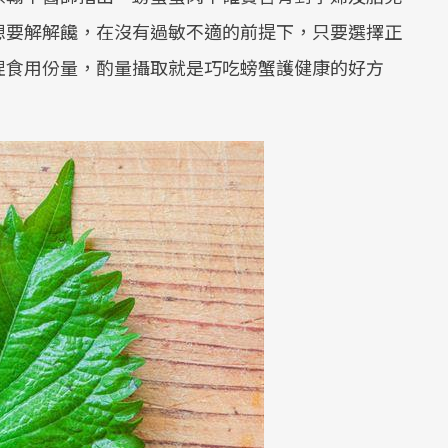
Mute
想要解解饞，在沒有過敏不適的前提下，只要選擇正
捏食用份量，酌量攝取就是巧吃螃蟹護健康的好方