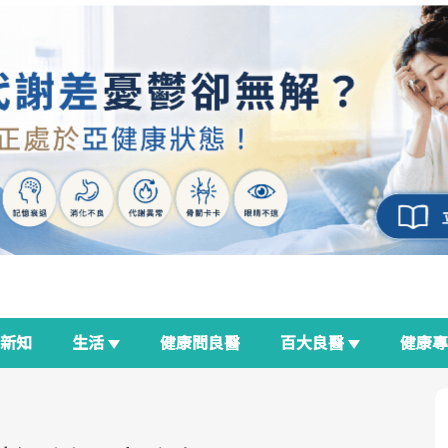
新知
生活
健康問良醫
百大良醫
健康
良醫生活祭
我與健康韌性的距離