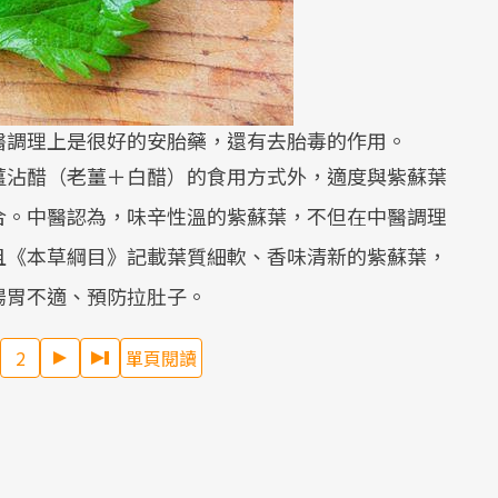
醫調理上是很好的安胎藥，還有去胎毒的作用。
薑沾醋（老薑＋白醋）的食用方式外，適度與紫蘇葉
合。中醫認為，味辛性溫的紫蘇葉，不但在中醫調理
且《本草綱目》記載葉質細軟、香味清新的紫蘇葉，
腸胃不適、預防拉肚子。
2
單頁閱讀