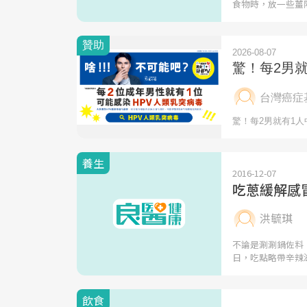
食物時，放一些薑
養生
2016-12-07
吃蔥緩解感
洪毓琪
不論是涮涮鍋佐料
日，吃點略帶辛辣
飲食