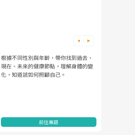
根據不同性別與年齡，帶你找到過去、
因應超高齡
現在、未來的健康節點，理解身體的變
「2025
化，知道該如何照顧自己。
康促進為目
民眾健康的
查、數據分
一起成為台
前往專題