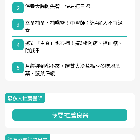
保養大腦防失智 快看這三招
2
立冬補冬，補嘴空！中醫師：這4類人不宜過
3
食
選對「主食」也很補！這3樣防癌、控血糖、
4
助減重
月經遲到都不來，體質太冷惹禍〜多吃地瓜
5
葉、菠菜保暖
最多人推薦醫師
我要推薦良醫
網友就醫經驗分享