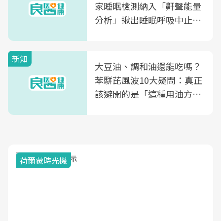
家睡眠檢測納入「鼾聲能量
分析」揪出睡眠呼吸中止症
風險
新知
大豆油、調和油還能吃嗎？
苯駢芘風波10大疑問：真正
該避開的是「這種用油方
式」
荷爾蒙時光機