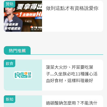
熱門推薦
飲食
菠菜大火炒、芹菜要吃葉
子....久坐族必吃11種護心活
血好食材，這樣料理最好
新知
過碳酸鈉怎麼用？不能洗什