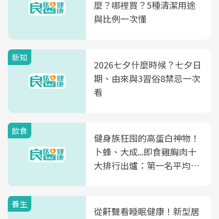
麼？哪裡買？5種清潔用途
與比例一次懂
新知
2026七夕什麼時候？七夕日
期、由來與3習俗8禁忌一次
看
飲食
健身族狂囤的高蛋白神物！
卜蜂、大成...即食雞胸肉十
大排行出爐：第一名平均一
片不到50元
養生
從鼾聲看睡眠健康！新型居