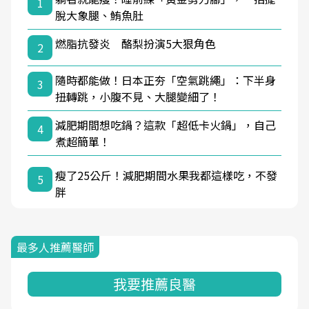
1
脫大象腿、鮪魚肚
燃脂抗發炎 酪梨扮演5大狠角色
2
隨時都能做！日本正夯「空氣跳繩」：下半身
3
扭轉跳，小腹不見、大腿變細了！
減肥期間想吃鍋？這款「超低卡火鍋」，自己
4
煮超簡單！
瘦了25公斤！減肥期間水果我都這樣吃，不發
5
胖
最多人推薦醫師
我要推薦良醫