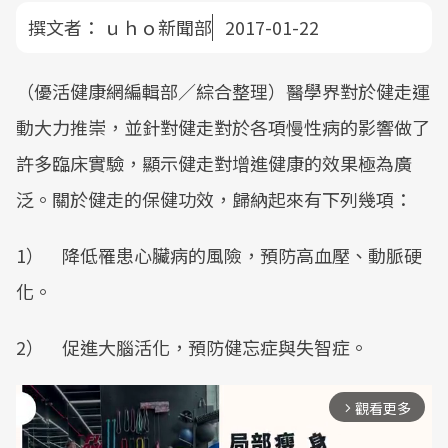
撰文者：
ｕｈｏ新聞部
2017-01-22
（優活健康網編輯部／綜合整理）醫學界對於健走運
動大力推崇，並針對健走對於各項慢性病的影響做了
許多臨床實驗，顯示健走對增進健康的效果極為廣
泛。關於健走的保健功效，歸納起來有下列幾項：
1） 降低罹患心臟病的風險，預防高血壓、動脈硬
化。
2） 促進大腦活化，預防健忘症與失智症。
觀看更多
arrow_forward_ios