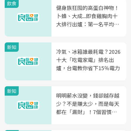
飲食
健身族狂囤的高蛋白神物！
卜蜂、大成...即食雞胸肉十
大排行出爐：第一名平均一
片不到50元
新知
冷氣、冰箱誰最耗電？2026
十大「吃電家電」排名出
爐，台電教你省下15％電力
新知
明明薪水沒變，錢卻越存越
少？不是賺太少，而是每天
都在「漏財」！7個習慣一
次看