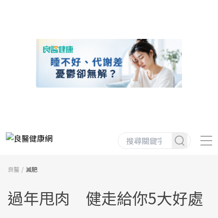
良醫
減肥
過年甩肉 健走給你5大好處