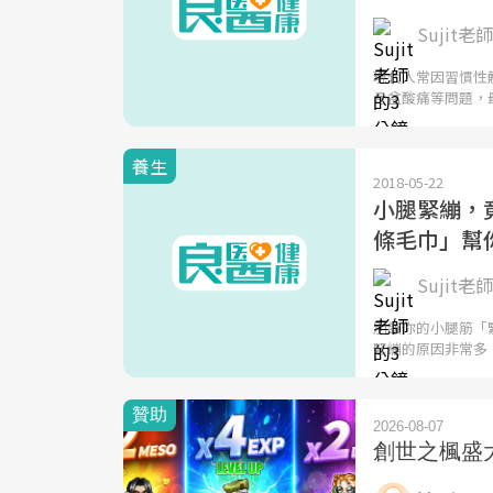
Sujit老師
現代人常因習慣性
骨盆酸痛等問題，
養生
2018-05-22
小腿緊繃，
條毛巾」幫
Sujit老師
別讓你的小腿筋「
緊繃的原因非常多