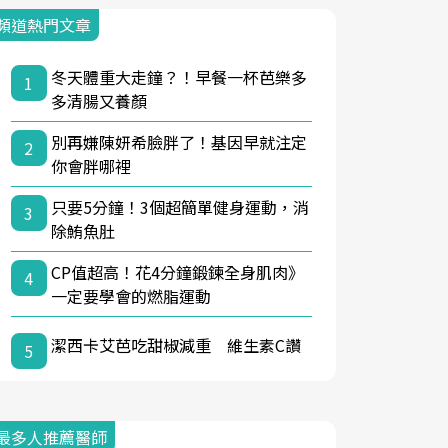
頻道熱門文章
冬天體重大走鐘？！早餐一杯芭樂多
1
多清腸又養顏
別再嫌陳妍希臉胖了！基因早就注定
2
你會胖哪裡
只要5分鐘！3個超簡單健身運動，消
3
除鮪魚肚
CP值超高！花4分鐘鍛鍊全身肌肉》
4
一定要學會的燃脂運動
潔西卡艾芭吃甜椒減重 維生素C讚
5
最多人推薦醫師