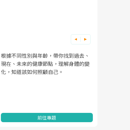
根據不同性別與年齡，帶你找到過去、
因應超高齡
現在、未來的健康節點，理解身體的變
「2025
化，知道該如何照顧自己。
康促進為目
民眾健康的
查、數據分
一起成為台
前往專題