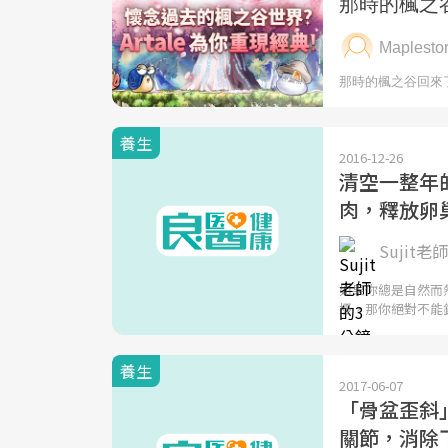
養生
2016-12-26
清空一整年
肉，釋放卵
Sujit老師
如果你總是自然而
擾，那你絕對不能
養生
2017-06-07
「骨盆歪斜
關節，消除