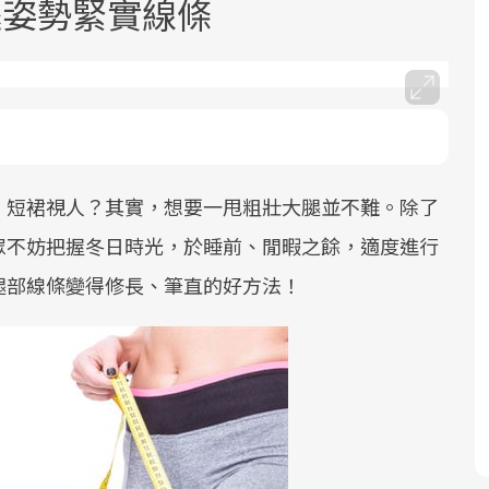
腿姿勢緊實線條
、短裙視人？其實，想要一甩粗壯大腿並不難。除了
面對超高齡社會的浪潮，台灣正在快速
2025年，就到良醫生活祭體驗「一站式
良醫健康網從「換季的身體變化」出
邁向「健康照護」的新時代。隨著國家
健康新生活」，從講座、體驗到運動，
發，透過醫學觀點與日常感受的對話，
眾不妨把握冬日時光，於睡前、閒暇之餘，適度進行
政策如「健康台灣推動委員會」與「長
全面啟動你的健康革命！
建立對亞健康的認知，進而引導實際的
腿部線條變得修長、筆直的好方法！
照3.0」的推進，「預防醫學」已成全民
改善行動。
關注的核心議題。然而，健檢不只是醫
療院所的服務，更是民眾了解自身健康
狀況、啟動健康管理的重要起點。
前往專題
前往專題
前往專題