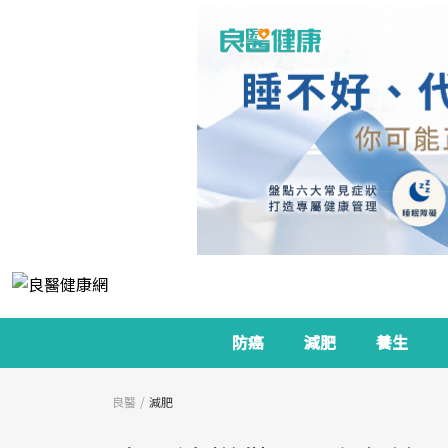
防癌
減肥
養生
良醫
減肥