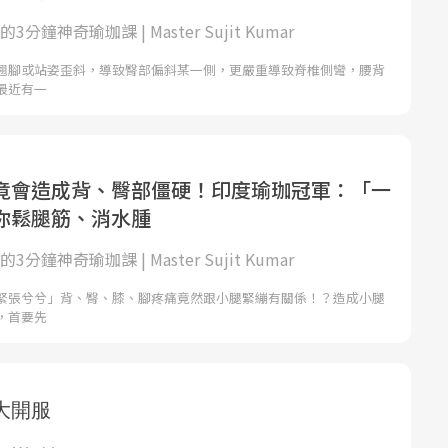
的3分鐘神奇瑜珈課 | Master Sujit Kumar
翹腳或站姿歪斜，導致臀部偏斜某一側，更嚴重導致脊椎側彎，腰背
最近有一
竟會造成背、臀部僵硬！印度瑜珈冠軍：「一
你鬆腿筋、消水腫
的3分鐘神奇瑜珈課 | Master Sujit Kumar
緊張兮兮」背、臀、膝、腳疼痛竟然跟小腿緊繃有關係！？造成小腿
，首要先