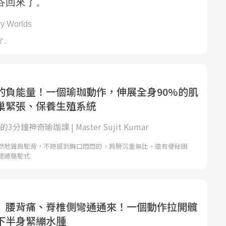
的負能量！一個瑜珈動作，伸展全身90%的肌
巢緊張、保養生殖系統
的3分鐘神奇瑜珈課 | Master Sujit Kumar
然地聳肩駝背，不時感到胸口悶悶的，肩膀沉重無比，還有便秘困
錯過駱駝式
」腰背痛、脊椎側彎通通來！一個動作拉開髖
下半身緊繃水腫