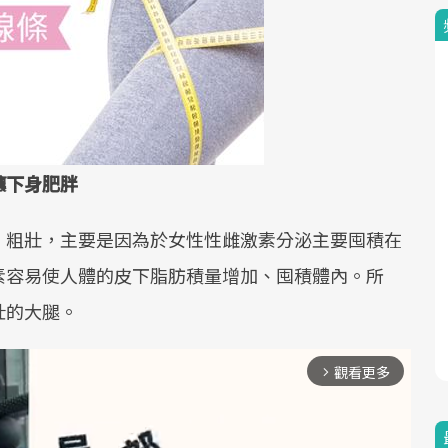
釀下身肥胖
、粗壯，主要是因為於女性性雌激素分泌主要囤積在
素容易使人體的皮下脂肪積量增加、囤積體內。所
壯的大腿。
觀看更多
arrow_forward_ios