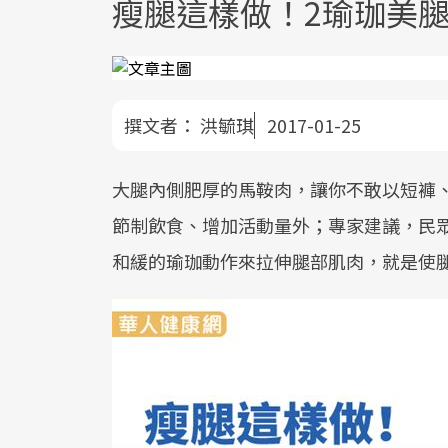
瘦腿這樣做！2瑜珈美
撰文者：
洪毓琪
2017-01-25
大腿內側肥厚的馬鞍肉，讓你不敢以短褲
節制飲食、增加活動量外；專家建議，民
和緩的瑜珈動作來拉伸腿部肌肉，就是使