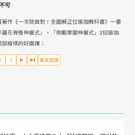
不可
其著作《一次就做對！全圖解正位瑜珈教科書》一書
半蓮花脊椎伸展式」、「側軀單腿伸展式」2招瑜珈
腿部線條的好選擇：
2
3
單頁閱讀