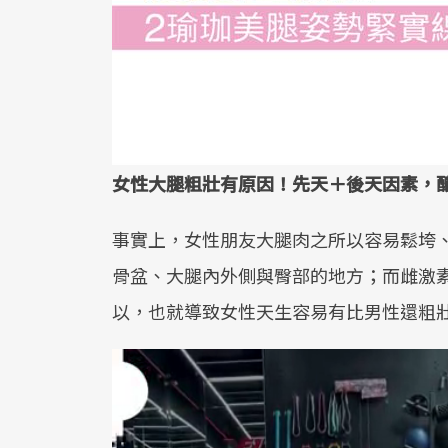
女性大腿粗壯有原因！先天＋後天因素，
事實上，女性朋友大腿肉之所以容易鬆垮
骨盆、大腿內外側與臀部的地方；而雌激
以，也就導致女性天生容易有比男性還粗