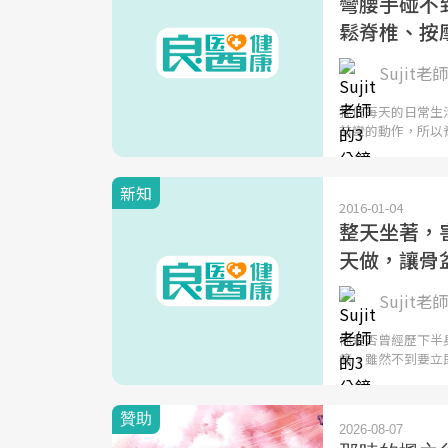
彎腰手碰不
鬆脊椎、按
Sujit老師
我們每天的日常生
前彎的動作，所以
新知
2016-01-04
整天坐著，
天做，讓骨
Sujit老師
你是否曾經歷下半
痛，雖然不到要立