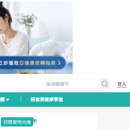
登入
專題
紐崔萊健康學堂
荷爾蒙時光機
2025健檢