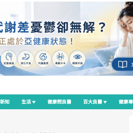
新知
生活
健康問良醫
百大良醫
健康
良醫生活祭
我與健康韌性的距離