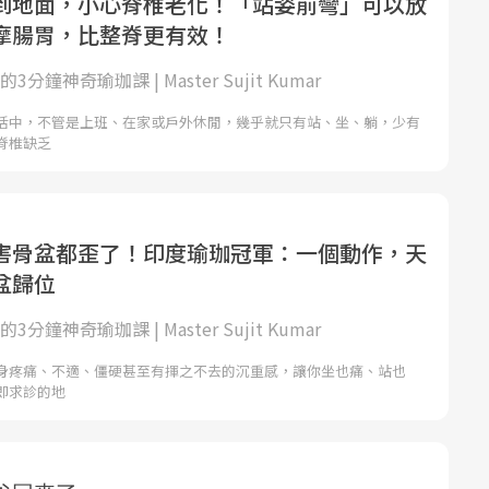
到地面，小心脊椎老化！「站姿前彎」可以放
摩腸胃，比整脊更有效！
的3分鐘神奇瑜珈課 | Master Sujit Kumar
活中，不管是上班、在家或戶外休閒，幾乎就只有站、坐、躺，少有
脊椎缺乏
害骨盆都歪了！印度瑜珈冠軍：一個動作，天
盆歸位
的3分鐘神奇瑜珈課 | Master Sujit Kumar
身疼痛、不適、僵硬甚至有揮之不去的沉重感，讓你坐也痛、站也
即求診的地