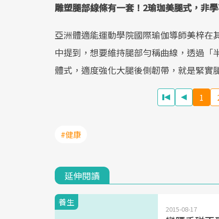
雕塑腿部線條有一套！2瑜珈美腿式，非學
亞洲體適能運動學院國際瑜伽導師美梓在
中提到，想要維持腿部勻稱曲線，透過「
體式，適度強化大腿後側韌帶，就是緊實
1
#健康
延伸閱讀
養生
2015-08-17