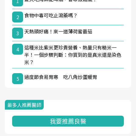
1
食物中毒可吃止瀉藥嗎？
2
天熱頭好痛！來一道薄荷蜜番茄
3
這種米比紫米更珍貴營養、熱量只有糙米一
4
半！一個步驟判斷：你買到的是真米還是染色
米？
過度節食易胃寒 吃八角炒蛋暖胃
5
最多人推薦醫師
我要推薦良醫