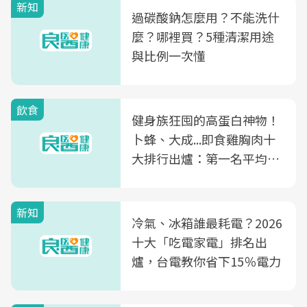
新知
過碳酸鈉怎麼用？不能洗什
麼？哪裡買？5種清潔用途
與比例一次懂
飲食
健身族狂囤的高蛋白神物！
卜蜂、大成...即食雞胸肉十
大排行出爐：第一名平均一
片不到50元
新知
冷氣、冰箱誰最耗電？2026
十大「吃電家電」排名出
爐，台電教你省下15％電力