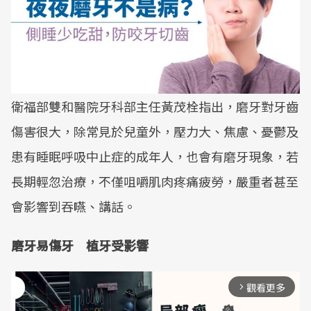
衛福部雙和醫院牙科部主任黃茂栓指出，磨牙對牙齒
傷害很大，除常見於兒童外，壓力大、焦慮、憂鬱及
患有睡眠呼吸中止症的成年人，也會有磨牙現象，若
長期輕忽治療，不僅咀嚼肌肉疼痛疲勞，嚴重者甚至
會影響到吞嚥、講話。
磨牙易傷牙 植牙受影響
觀看更多
arrow_forward_ios