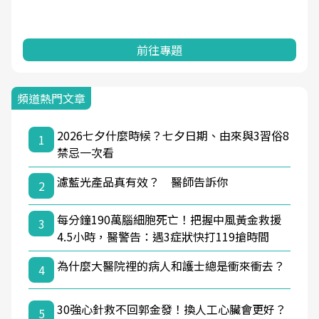
前往專題
頻道熱門文章
2026七夕什麼時候？七夕日期、由來與3習俗8
1
禁忌一次看
濾藍光產品真有效？ 醫師告訴你
2
每分鐘190萬腦細胞死亡！把握中風黃金救援
3
4.5小時，醫警告：遇3症狀快打119搶時間
為什麼大醫院裡的病人和護士總是衝來衝去？
4
30強心針救不回郭金發！換人工心臟會更好？
5