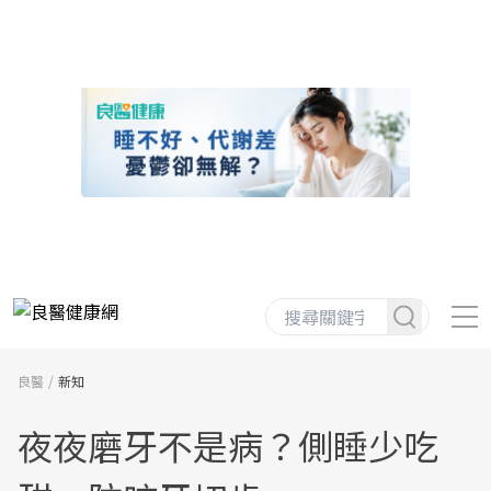
良醫
新知
夜夜磨牙不是病？側睡少吃