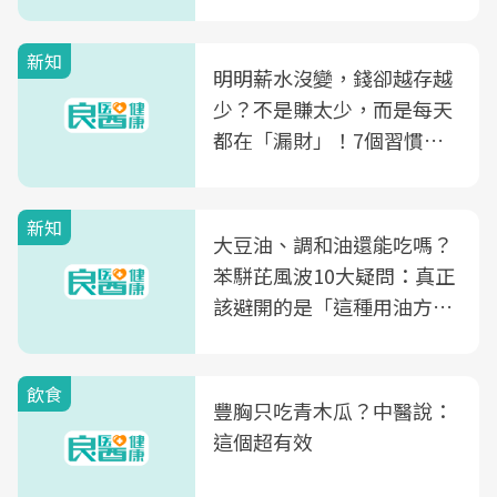
新知
明明薪水沒變，錢卻越存越
少？不是賺太少，而是每天
都在「漏財」！7個習慣一
次看
新知
大豆油、調和油還能吃嗎？
苯駢芘風波10大疑問：真正
該避開的是「這種用油方
式」
飲食
豐胸只吃青木瓜？中醫說：
這個超有效