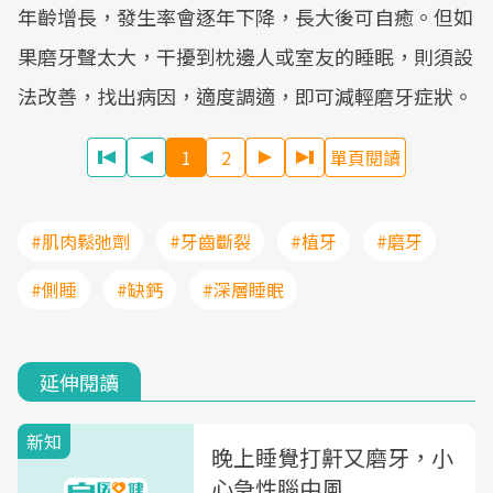
年齡增長，發生率會逐年下降，長大後可自癒。但如
果磨牙聲太大，干擾到枕邊人或室友的睡眠，則須設
法改善，找出病因，適度調適，即可減輕磨牙症狀。
1
2
單頁閱讀
#肌肉鬆弛劑
#牙齒斷裂
#植牙
#磨牙
#側睡
#缺鈣
#深層睡眠
延伸閱讀
新知
晚上睡覺打鼾又磨牙，小
心急性腦中風