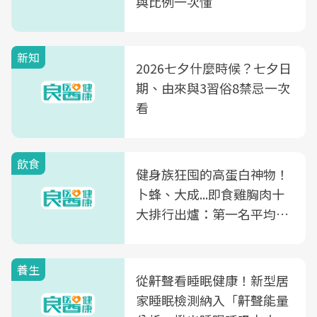
與比例一次懂
新知
2026七夕什麼時候？七夕日
期、由來與3習俗8禁忌一次
看
飲食
健身族狂囤的高蛋白神物！
卜蜂、大成...即食雞胸肉十
大排行出爐：第一名平均一
片不到50元
養生
從鼾聲看睡眠健康！新型居
家睡眠檢測納入「鼾聲能量