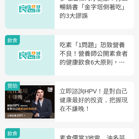
暢銷書「金字塔倒著吃」
的3大謬誤
飲食
吃素「1問題」恐致營養
不良！營養師公開素食者
的健康飲食6大原則，優
質植物性蛋白可吃「這
些」
飲食
素食便當3地雷 油多菜