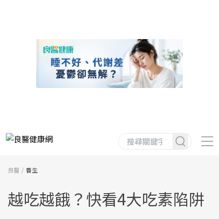
良醫
養生
越吃越餓？快看4大吃素陷阱