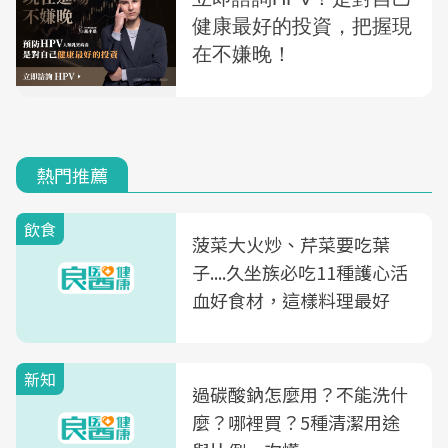
熱門推薦
飲食
菠菜大火炒、芹菜要吃葉
子....久坐族必吃11種護心活
血好食材，這樣料理最好
新知
過碳酸鈉怎麼用？不能洗什
麼？哪裡買？5種清潔用途