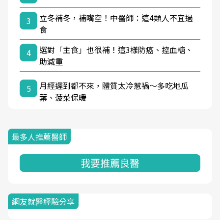
立冬補冬，補嘴空！中醫師：這4類人不宜過
3
食
選對「主食」也很補！這3樣防癌、控血糖、
4
助減重
月經遲到都不來，體質太冷惹禍〜多吃地瓜
5
葉、菠菜保暖
最多人推薦醫師
我要推薦良醫
網友就醫經驗分享