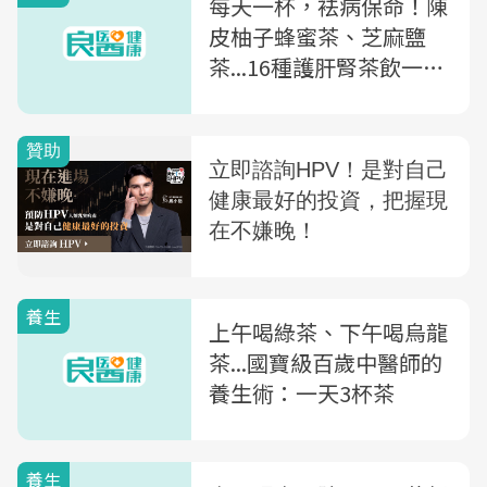
每天一杯，袪病保命！陳
皮柚子蜂蜜茶、芝麻鹽
茶...16種護肝腎茶飲一次
收藏
養生
上午喝綠茶、下午喝烏龍
茶...國寶級百歲中醫師的
養生術：一天3杯茶
養生