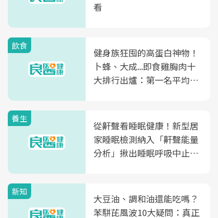
看
飲食
健身族狂囤的高蛋白神物！
卜蜂、大成...即食雞胸肉十
大排行出爐：第一名平均一
片不到50元
養生
從鼾聲看睡眠健康！新型居
家睡眠檢測納入「鼾聲能量
分析」揪出睡眠呼吸中止症
風險
新知
大豆油、調和油還能吃嗎？
苯駢芘風波10大疑問：真正