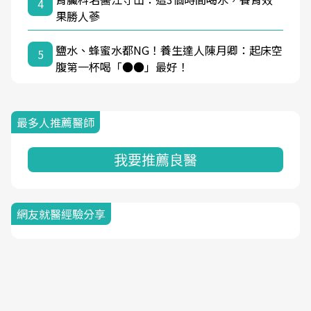
4
果勝人蔘
鹽水、蜂蜜水都NG！養生達人陳月卿：起床空
5
腹第一杯喝「●●」最好！
最多人推薦醫師
我要推薦良醫
網友就醫經驗分享