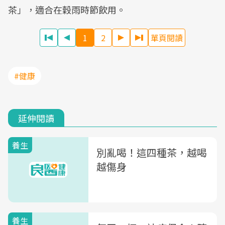
茶」，適合在穀雨時節飲用。
1
2
單頁閱讀
#健康
延伸閱讀
養生
別亂喝！這四種茶，越喝
越傷身
養生