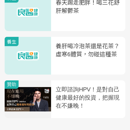
春天踢走肥胖！喝三花舒
肝解鬱茶
養生
養肝喝冷泡茶還是花茶？
虛寒6體質，勿碰這種茶