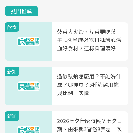
熱門推薦
飲食
菠菜大火炒、芹菜要吃葉
子....久坐族必吃11種護心活
血好食材，這樣料理最好
新知
過碳酸鈉怎麼用？不能洗什
麼？哪裡買？5種清潔用途
與比例一次懂
新知
2026七夕什麼時候？七夕日
期、由來與3習俗8禁忌一次