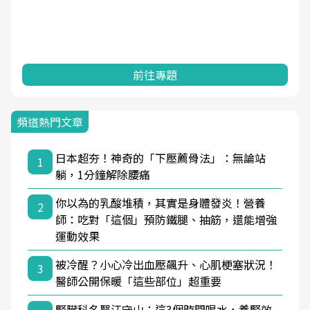
前往專題
頻道熱門文章
日本超夯！神奇的「下壓薦骨法」：無論站
1
躺，1分鐘解除腰痛
你以為的乳酸堆積，其實是身體發炎！營養
2
師：吃對「這個」預防鐵腿、抽筋，還能增強
運動效果
被冷醒？小心冷出血壓飆升、心肌梗塞狀況！
3
醫師公開保暖「這些部位」超重要
腎臟科名醫江守山：這3個時間喝水，養腎效