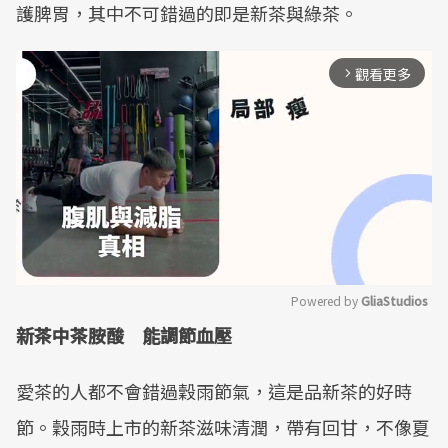
護脾胃，其中不可錯過的即是新茶與綠茶。
觀看更多
arrow_forward_ios
Powered by 
GliaStudios
新茶中茶胺酸 能調節血壓
Mute
愛茶的人都不會錯過穀雨節氣，這是品新茶的好時
節。穀雨時上市的新茶滋味清潤，帶有回甘，不像夏