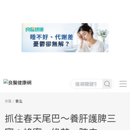
良醫
養生
抓住春天尾巴〜養肝護脾三