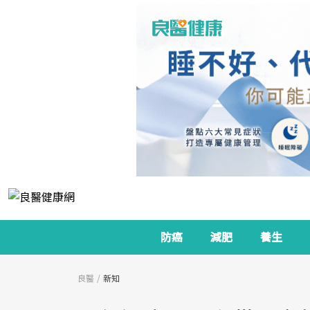
防癌
減肥
養生
良醫
新知