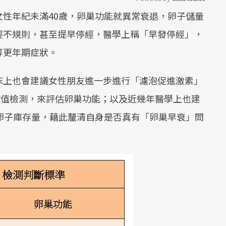
性年紀未滿40歲，卵巢功能就異常衰退，卵子儲量
Mute
經不規則，甚至提早停經，醫學上稱「早發停經」，
等更年期症狀。
床上也會建議女性朋友進一步進行「濾泡促進激素」
one, FSH）數值檢測，來評估卵巢功能；以及近幾年醫學上也建
卵子庫存量，藉此釐清自身是否真有「卵巢早衰」問