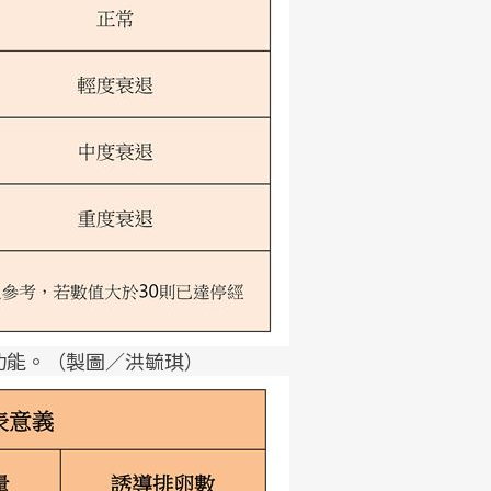
功能。（製圖／洪毓琪）