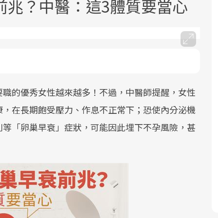
前兆？中醫：這3體質要當心
要職的優秀女性越來越多！不過，中醫師提醒，女性
面對超高齡社會的浪潮，台灣正在快速
2025年，就到良醫生活祭體驗「一站式
良醫健康網從「換季的身體變化」出
邁向「健康照護」的新時代。隨著國家
健康新生活」，從講座、體驗到運動，
發，透過醫學觀點與日常感受的對話，
康，在長期飽受壓力、作息不正常下；恐使內分泌機
政策如「健康台灣推動委員會」與「長
全面啟動你的健康革命！
建立對亞健康的認知，進而引導實際的
則等「卵巢早衰」症狀，可能因此埋下不孕風險，甚
照3.0」的推進，「預防醫學」已成全民
改善行動。
關注的核心議題。然而，健檢不只是醫
療院所的服務，更是民眾了解自身健康
狀況、啟動健康管理的重要起點。
前往專題
前往專題
前往專題