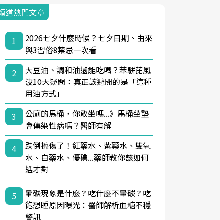
頻道熱門文章
2026七夕什麼時候？七夕日期、由來
1
與3習俗8禁忌一次看
大豆油、調和油還能吃嗎？苯駢芘風
2
波10大疑問：真正該避開的是「這種
用油方式」
公廁的馬桶，你敢坐嗎...》馬桶坐墊
3
會傳染性病嗎？醫師有解
跌倒擦傷了！紅藥水、紫藥水、雙氧
4
水、白藥水、優碘...藥師教你該如何
選才對
暈碳現象是什麼？吃什麼不暈碳？吃
5
飽想睡原因曝光：醫師解析血糖不穩
警訊