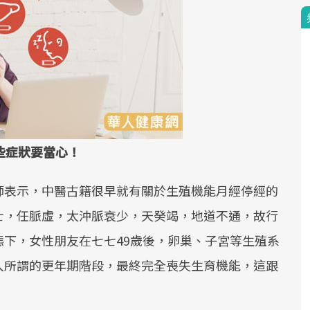
些症狀要當心！
師表示，中醫古籍很早就有關於生殖機能月經停經的
七，任脈虛，太沖脈衰少，天癸竭，地道不通，故行
下，女性朋友在七七49歲後，卵巢、子宮等生殖系
入所謂的更年期階段，最終完全喪失生育機能，這跟
。