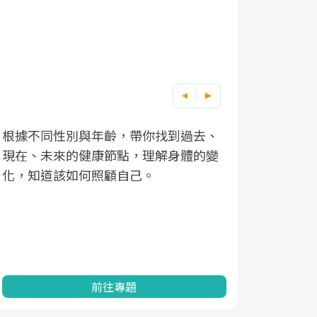
根據不同性別與年齡，帶你找到過去、
因應超高齡
現在、未來的健康節點，理解身體的變
「2025
化，知道該如何照顧自己。
康促進為目
民眾健康的
查、數據分
一起成為台
前往專題