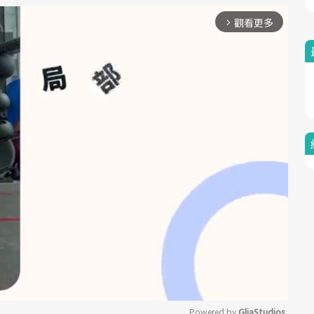
觀看更多
arrow_forward_ios
Powered by 
GliaStudios