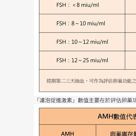
「濾泡促進激素」數值主要在於評估卵巢