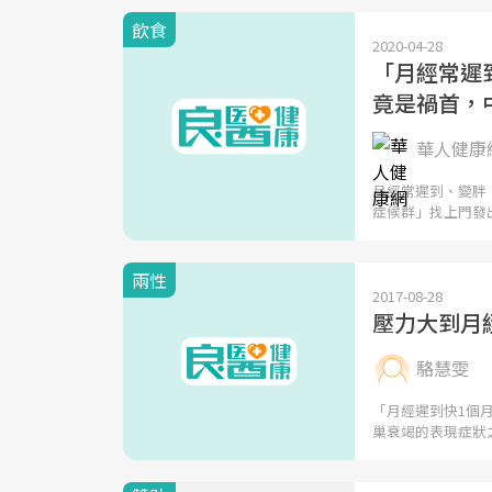
飲食
2020-04-28
「月經常遲
竟是禍首，
華人健康
月經常遲到、變胖
症候群」找上門發
兩性
2017-08-28
壓力大到月
駱慧雯
「月經遲到快1個
巢衰竭的表現症狀