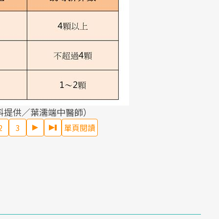
料提供／葉濡端中醫師）
2
3
單頁閱讀