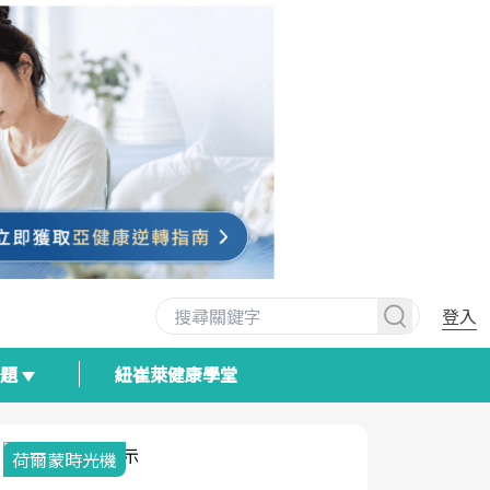
登入
專題
紐崔萊健康學堂
荷爾蒙時光機
2025健檢