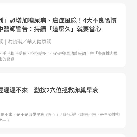
到」恐增加糖尿病、癌症風險！4大不良習慣
中醫師警告：持續「這麼久」就要當心
網 | 洪毓琪／華人健康網
、手毛腳毛變長、痘痘變多？小心是卵巢功能失調，害「多囊性卵巢
出的警訊
經遲遲不來 勤按2穴位拯救卵巢早衰
月還不來，是不是卵巢早衰了呢？」月經延遲、該來不來，是早發性卵
之一，