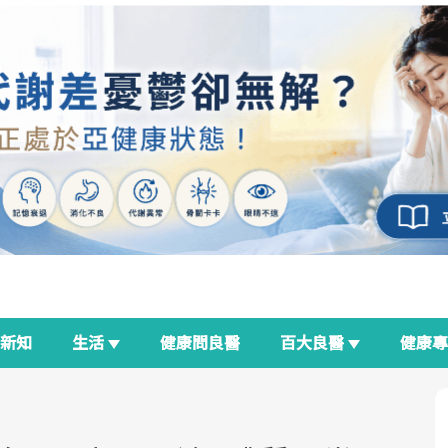
新知
生活
健康問良醫
百大良醫
健康
良醫生活祭
我與健康韌性的距離