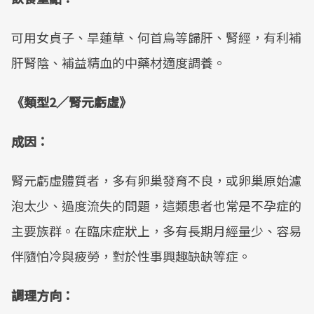
可用女貞子、旱蓮草、何首烏等歸肝、腎經，有利補
肝腎陰、補益精血的中藥材適度調養。
《類型2／腎元虧虛》
成因：
腎元虧虛體質者，多有卵巢發育不良，或卵巢原始濾
泡太少、過度流失的問題，這類患者也常是不孕症的
主要族群。在臨床症狀上，多有長期月經量少、容易
伴隨怕冷與疲勞，對於性事興趣缺缺等症。
調理方向：