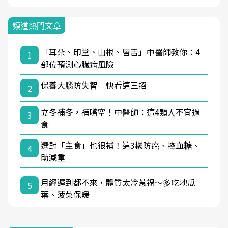
頻道熱門文章
「耳朵、印堂、山根、唇舌」中醫師教你：4
1
部位預測心臟病風險
保養大腦防失智 快看這三招
2
立冬補冬，補嘴空！中醫師：這4類人不宜過
3
食
選對「主食」也很補！這3樣防癌、控血糖、
4
助減重
月經遲到都不來，體質太冷惹禍〜多吃地瓜
5
葉、菠菜保暖