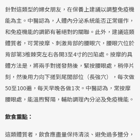
針對這類型的婦女朋友，在保養上建議以調整免疫機
能為主。中醫認為，人體內分泌系統能否正常運作，
和免疫機能的調節有著絕對的關聯。此外，建議這類
體質者，可常按摩、刺激背部的腰眼穴，腰眼穴位於
背部第3椎棘突左右各開3至4寸的凹陷處。按摩的具
體方法是，將兩手對搓發熱後，緊按腰眼處，稍停片
刻，然後用力向下搓到尾閭部位（長強穴），每次做
50至100遍，每天早晚各做1次。中醫認為，常按摩
腰眼處，能溫煦腎陽，輔助調理內分泌及免疫機能。
飲食重點：
這類體質者，飲食應盡量保持清淡、避免過多鹽分，