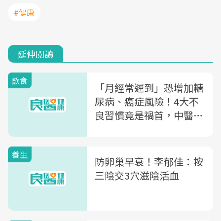
#健康
延伸閱讀
飲食
「月經常遲到」恐增加糖
尿病、癌症風險！4大不
良習慣竟是禍首，中醫師
警告：持續「這麼久」就
要當心
養生
防卵巢早衰！李郁佳：按
三陰交3穴滋陰活血