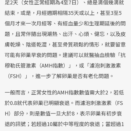
足2天（女性正常經期為4至7日）、總是滴個幾滴就
結束，或是，月經週期相隔35天或以上，甚至3至5
個月才來一次月經等、有經血量少和生理期延後的問
題，且常伴隨出現潮熱、出汗、心煩、健忘，以及皮
膚乾燥、陰道乾澀，甚至骨質疏鬆的情形，就要留意
可能有卵巢早衰的問題。建議可以就醫抽血檢驗「抗
穆勒氏管激素（AMH指數）」，或「濾泡刺激激素
（FSH）」，進一步了解卵巢是否有老化問題。
一般而言，正常女性的AMH指數數值需大於2，若低
於0.8就代表卵巢已明顯衰退。而濾泡刺激激素（FS
H）部分，則是數值一旦大於8，表示卵巢有初步衰
退的訊號；若超過10屬於中等程度的衰退；當超過1