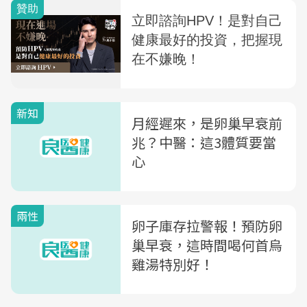
新知
月經遲來，是卵巢早衰前
兆？中醫：這3體質要當
心
兩性
卵子庫存拉警報！預防卵
巢早衰，這時間喝何首烏
雞湯特別好！