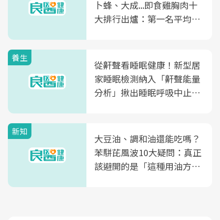
卜蜂、大成...即食雞胸肉十
大排行出爐：第一名平均一
片不到50元
養生
從鼾聲看睡眠健康！新型居
家睡眠檢測納入「鼾聲能量
分析」揪出睡眠呼吸中止症
風險
新知
大豆油、調和油還能吃嗎？
苯駢芘風波10大疑問：真正
該避開的是「這種用油方
式」