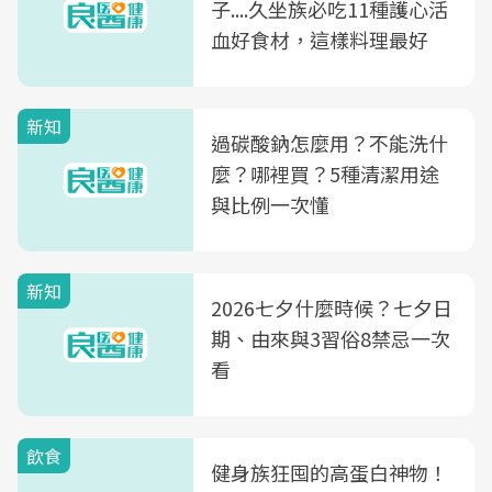
子....久坐族必吃11種護心活
血好食材，這樣料理最好
新知
過碳酸鈉怎麼用？不能洗什
麼？哪裡買？5種清潔用途
與比例一次懂
新知
2026七夕什麼時候？七夕日
期、由來與3習俗8禁忌一次
看
飲食
健身族狂囤的高蛋白神物！