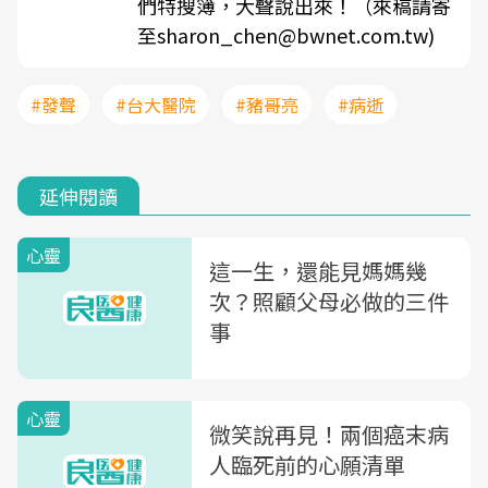
們特搜簿，大聲說出來！（來稿請寄
至sharon_chen@bwnet.com.tw)
#發聲
#台大醫院
#豬哥亮
#病逝
延伸閱讀
心靈
這一生，還能見媽媽幾
次？照顧父母必做的三件
事
心靈
微笑說再見！兩個癌末病
人臨死前的心願清單