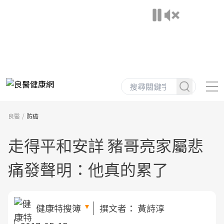
良醫
防癌
走得平和安詳 豬哥亮家屬悲
痛發聲明：他真的累了
健康特搜簿
撰文者：
黃詩淳