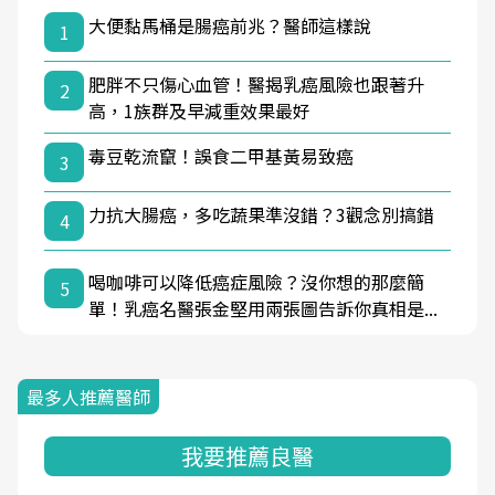
大便黏馬桶是腸癌前兆？醫師這樣說
1
肥胖不只傷心血管！醫揭乳癌風險也跟著升
2
高，1族群及早減重效果最好
毒豆乾流竄！誤食二甲基黃易致癌
3
力抗大腸癌，多吃蔬果準沒錯？3觀念別搞錯
4
喝咖啡可以降低癌症風險？沒你想的那麼簡
5
單！乳癌名醫張金堅用兩張圖告訴你真相是...
最多人推薦醫師
我要推薦良醫