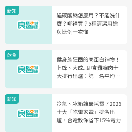
新知
過碳酸鈉怎麼用？不能洗什
麼？哪裡買？5種清潔用途
與比例一次懂
飲食
健身族狂囤的高蛋白神物！
卜蜂、大成...即食雞胸肉十
大排行出爐：第一名平均一
片不到50元
新知
冷氣、冰箱誰最耗電？2026
十大「吃電家電」排名出
爐，台電教你省下15％電力