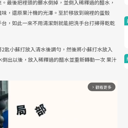
來。最後把裡頭的髒水倒掉，並倒入稀釋過的醋水，
異味，還原果汁機的光澤。至於移放到碗裡的蛋殼
手台，如此一來不用清潔劑就能把洗手台打掃得乾乾
將2匙小蘇打放入清水後調勻，然後將小蘇打水放入
水倒出以後，放入稀釋過的醋水並重新轉動一次 果汁
觀看更多
arrow_forward_ios