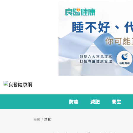
防癌
減肥
養生
良醫
新知