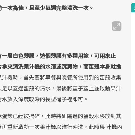
動一次為佳，且至少每週完整清洗一次。
有一層白色薄膜，這個薄膜有多種用途，可用來止
合拿來清洗果汁機的水漬或沉澱物，而蛋殼本身就擔
果汁機時，首先要將早餐與晚餐所使用到的蛋殼收集
入足以蓋過蛋殼的清水，最後將蓋子蓋上並啟動果汁
清水放入深度較深的長型桶子裡即可。
示蛋殼已經被搗碎，此時將研磨過的蛋殼水移放到其
再重新啟動一次果汁機以進行沖洗，此時果 汁機內