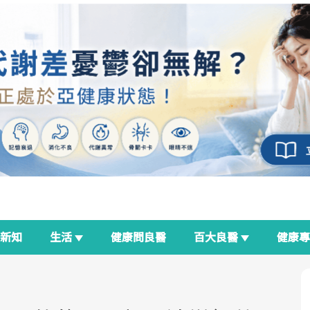
新知
生活
健康問良醫
百大良醫
健康
良醫生活祭
我與健康韌性的距離