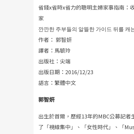
省錢x省時x省力的聰明主婦家事指南：
家
깐깐한 주부들의 알뜰한 가이드 뒤를 캐
作者： 郭智妍
譯者：馬毓玲
出版社：尖端
出版日期：2016/12/23
語言：繁體中文
郭智妍
出生於首爾，歷經13年的MBC公募記者
了「視線集中」、「女性時代」、「Musi