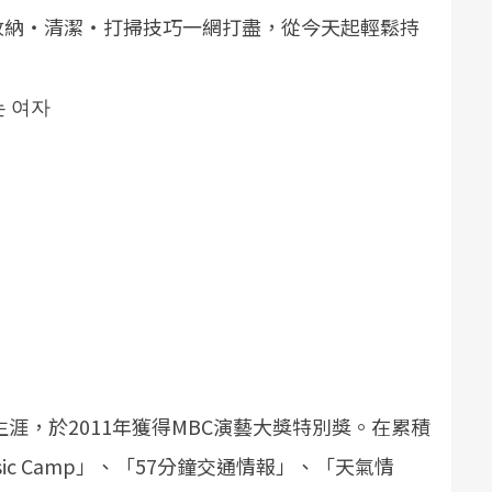
收納‧清潔‧打掃技巧一網打盡，從今天起輕鬆持
는 여자
生涯，於2011年獲得MBC演藝大獎特別獎。在累積
c Camp」、「57分鐘交通情報」、「天氣情