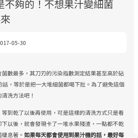
是不夠的！不想果汁變細菌
起來
017-05-30
面對超高齡社會的浪潮，台灣正在快速
2025年，就到良醫生活祭體驗「一站式
良醫健康網從「換季的身體變化」出
邁向「健康照護」的新時代。隨著國家
健康新生活」，從講座、體驗到運動，
發，透過醫學觀點與日常感受的對話，
含菌數最多，其刀刃的污染指數測定結果甚至高於砧
政策如「健康台灣推動委員會」與「長
全面啟動你的健康革命！
建立對亞健康的認知，進而引導實際的
的話，等於是把一大堆細菌都喝下肚。為了避免這個
照3.0」的推進，「預防醫學」已成全民
改善行動。
關注的核心議題。然而，健檢不只是醫
的清洗方法吧！
療院所的服務，更是民眾了解自身健康
狀況、啟動健康管理的重要起點。
，等到乾了以後再使用，可是這樣的清洗方式只是看
卸下以後，就會發現卡了一堆水果殘渣，一點都不乾
前往專題
前往專題
前往專題
菌棲息著。
如果每天都會使用到果汁機的話，最好每