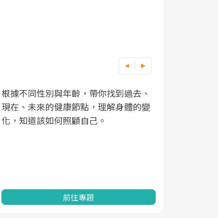
根據不同性別與年齡，帶你找到過去、
因應超高齡
現在、未來的健康節點，理解身體的變
「2025
化，知道該如何照顧自己。
康促進為目
民眾健康的
查、數據分
一起成為台
前往專題