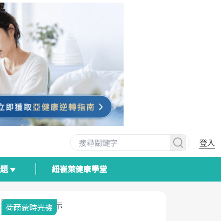
登入
專題
紐崔萊健康學堂
荷爾蒙時光機
2025健檢