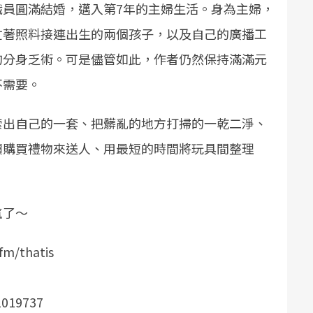
職員圓滿結婚，邁入第7年的主婦生活。身為主婦，
忙著照料接連出生的兩個孩子，以及自己的廣播工
的分身乏術。可是儘管如此，作者仍然保持滿滿元
不需要。
索出自己的一套、把髒亂的地方打掃的一乾二淨、
價購買禮物來送人、用最短的時間將玩具間整理
氣了～
m/thatis
019737