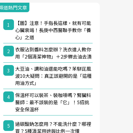
頻道熱門文章
【圖】注意！手指長這樣，就有可能
1
心臟衰竭！長庚中西醫聯手教你「養
心」之道
衣服沾到醬料怎麼辦？洗衣達人教你
2
用「2個清潔神物」＋2步驟去油去漬
大豆油、調和油還能吃嗎？苯駢芘風
3
波10大疑問：真正該避開的是「這種
用油方式」
保溫杯可以裝茶、裝咖啡嗎？腎臟科
4
醫師：最不該裝的是「它」！5招挑
安全保溫杯
過碳酸鈉怎麼用？不能洗什麼？哪裡
5
買？5種清潔用途與比例一次懂