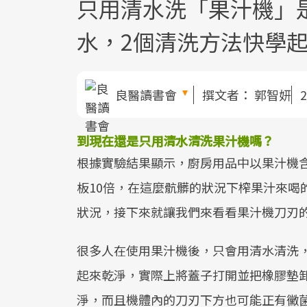
只用清水洗「果汁機」
水，2個清洗方法快學
良醫讀書會
撰文者：
郭智妍
2
到現在還是只用清水清洗果汁機嗎？
根據實驗結果顯示，廚房用品中以果汁機
板10倍，在這麼骯髒的狀況下榨果汁來喝
狀況，接下來就讓我們來看看果汁機刀刃
很多人在使用果汁機後，只會用清水清洗
起來乾淨，實際上將蓋子打開並把橡膠墊
淨，而且機體內的刀刃下方也可能正有黴