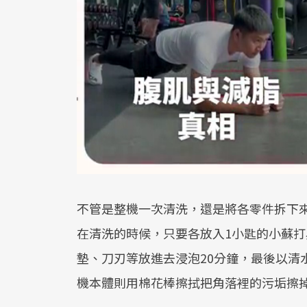
不管是整機一次清洗，還是將各零件拆下
在清洗的時候，只要各放入1小匙的小蘇
墊、刀刃等放進去浸泡20分鐘，最後以清
機本體則用棉花棒擦拭把角落裡的污垢擦