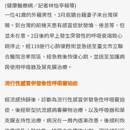
(健康醫療網／記者林怡亭報導)
一位41歲的外籍男性，3月底隨台籍妻子來台灣探
親。到台灣的前幾天患有感冒症狀發燒、倦怠等，但
並未在意。2日後的早上發生突發性的呼吸衰竭致心
跳停止，經119施行心肺復甦術並急送至臺北市立聯
合醫院忠孝院區，經急救後恢復心跳，並送至加護病
房使用呼吸器及葉克膜治療。
流行性感冒併發急性呼吸窘迫症
經流感快篩後，診斷為流行性感冒併發急性呼吸窘迫
症，後經新型抗流感病毒藥物治療，以及呼吸器和葉
克膜支持性治療，病況在一周內逐漸改善。後順利恢