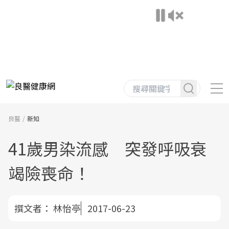
良醫
新知
41歲男染流感 突發呼吸衰
竭險喪命！
撰文者：
林怡亭
2017-06-23