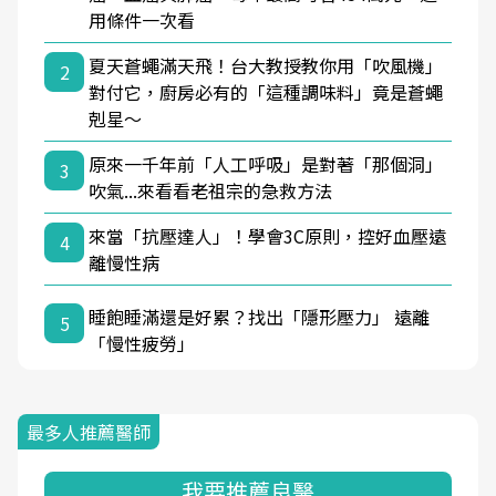
用條件一次看
夏天蒼蠅滿天飛！台大教授教你用「吹風機」
2
對付它，廚房必有的「這種調味料」竟是蒼蠅
剋星～
原來一千年前「人工呼吸」是對著「那個洞」
3
吹氣...來看看老祖宗的急救方法
來當「抗壓達人」！學會3C原則，控好血壓遠
4
離慢性病
睡飽睡滿還是好累？找出「隱形壓力」 遠離
5
「慢性疲勞」
最多人推薦醫師
我要推薦良醫