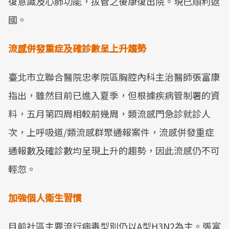
復意識及心肺功能，拔管之後康復出院。現已順利返
國。
流感併發重症及確診數呈上升趨勢
臺北市立聯合醫院忠孝院區胸腔內科主治醫師張富康
指出，雖然目前已進入夏季，但根據疾病管制署的資
料，五月第四周相較前幾周，類流感門急診就診人
次，上呼吸道/類流感群聚通報案件，流感併發重症
通報數及確診數均呈現上升的趨勢，因此流感仍不可
輕忽。
加強個人衛生習慣
目前社區主要流行病毒型別仍以A型H3N2為主。張富