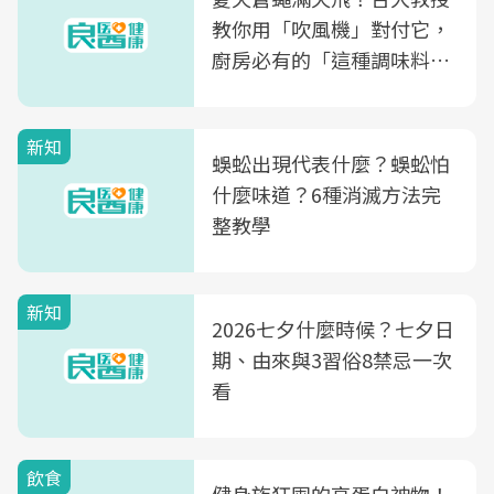
教你用「吹風機」對付它，
廚房必有的「這種調味料」
竟是蒼蠅剋星～
新知
蜈蚣出現代表什麼？蜈蚣怕
什麼味道？6種消滅方法完
整教學
新知
2026七夕什麼時候？七夕日
期、由來與3習俗8禁忌一次
看
飲食