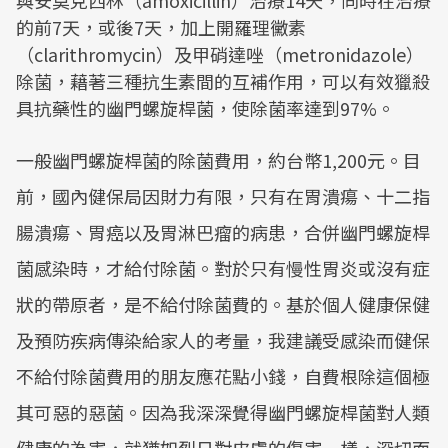
與安莫克西林（amoxicillin）治療14天，同時在治療
的前7天，或後7天，加上開羅理黴素
（clarithromycin）及甲硝達唑（metronidazole）
除菌，藉著三種抗生素間的互補作用，可以有效獵殺
具抗藥性的幽門螺旋桿菌，使除菌率達到97%。
一般幽門螺旋桿菌的除菌費用，約台幣1,200元。目
前，國內健保局因財力有限，只有在胃潰瘍、十二指
腸潰瘍、胃癌以及胃淋巴瘤的病患，合併幽門螺旋桿
菌感染時，才給付除菌。對於只有慢性胃炎或沒有症
狀的帶原者，是不給付除菌費的。基於個人健康保健
及預防疾病傳染給家人的考量，我建議受感染而健保
不給付除菌費用的朋友應花點小錢，自費根除這個極
其可惡的惡菌。因為我深深覺得幽門螺旋桿菌對人類