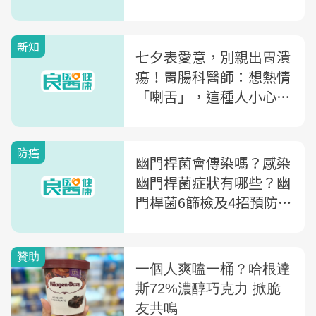
風險激增16倍
新知
七夕表愛意，別親出胃潰
瘍！胃腸科醫師：想熱情
「喇舌」，這種人小心把
「病菌」送給另一半
防癌
幽門桿菌會傳染嗎？感染
幽門桿菌症狀有哪些？幽
門桿菌6篩檢及4招預防一
次看