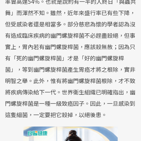
率曾高達54％。也就是說約有一半的人終日「與蟲共
舞」而渾然不知。雖然，近年來盛行率已有些下降，
但受感染者還是相當多。部分慈悲為懷的學者認為沒
有造成臨床疾病的幽門螺旋桿菌不必趕盡殺絕，但事
實上，胃內若有幽門螺旋桿菌，應該殺無赦；因為只
有「死的幽門螺旋桿菌」才是「好的幽門螺旋桿
菌」，等到幽門螺旋桿菌產生胃癌才將之根除，實非
明智之舉。此外，惟有將幽門螺旋桿菌根除，才不致
將疾病傳染給下一代。世界衛生組織已明確指出，幽
門螺旋桿菌是一種一級致癌因子。因此，一旦感染到
這隻細菌，一定要把它殺掉，以絕後患。