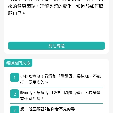
來的健康節點，理解身體的變化，知道該如何照
顧自己。
前往專題
頻道熱門文章
小心噴毒液！看清楚「隱翅蟲」長這樣，不能
1
打，要用吹的～
鏡面舌、草莓舌...12種「問題舌頭」，看身體
2
有什麼毛病！
驚！浴室藏著7種你看不見的毒
3