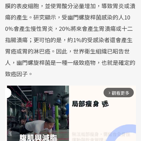
膜的表皮細胞，並使胃酸分泌量增加，導致胃炎或潰
瘍的產生。研究顯示，受幽門螺旋桿菌感染的人10
0%會產生慢性胃炎，20%將來會產生胃潰瘍或十二
指腸潰瘍；更可怕的是，約1%的受感染者還會產生
胃癌或胃的淋巴癌。因此，世界衛生組織已昭告世
人，幽門螺旋桿菌是一種一級致癌物，也就是確定的
致癌因子。
觀看更多
arrow_forward_ios