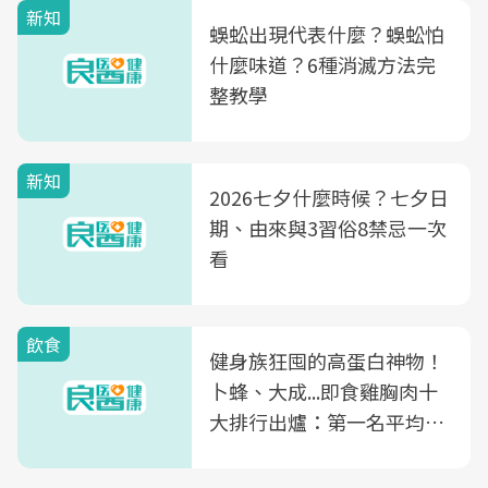
新知
蜈蚣出現代表什麼？蜈蚣怕
什麼味道？6種消滅方法完
整教學
新知
2026七夕什麼時候？七夕日
期、由來與3習俗8禁忌一次
看
飲食
健身族狂囤的高蛋白神物！
卜蜂、大成...即食雞胸肉十
大排行出爐：第一名平均一
片不到50元