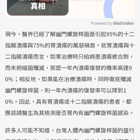
Powered by 
GliaStudios
現今，醫界已經了解幽門螺旋桿菌是引起95%的十二
Mute
指腸潰瘍與75%的胃潰瘍的萬惡禍首。就胃潰瘍與十
二指腸潰瘍而言，如果治療時只給病患潰瘍癒合劑，
而未把細菌殲滅，那麼一年內潰瘍復發的機率高達9
0%；相反地，如果能在治療潰瘍時，同時徹底殲滅
幽門螺旋桿菌，則一年內潰瘍的復發率可以降到1
0%。因此，具有胃潰瘍或十二指腸潰瘍的患者，都
應該請醫生為其檢測是否胃內有幽門螺旋桿菌感染。
許多人可能不知道，台灣人體內幽門螺旋桿菌的盛行