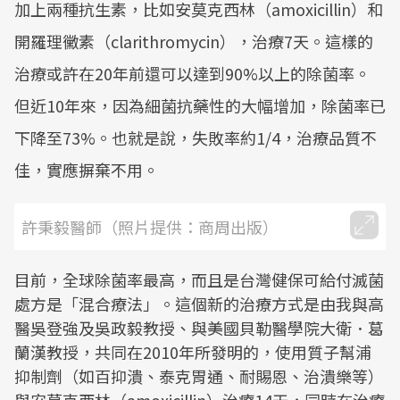
加上兩種抗生素，比如安莫克西林（amoxicillin）和
開羅理黴素（clarithromycin），治療7天。這樣的
治療或許在20年前還可以達到90%以上的除菌率。
但近10年來，因為細菌抗藥性的大幅增加，除菌率已
下降至73%。也就是說，失敗率約1/4，治療品質不
佳，實應摒棄不用。
許秉毅醫師（照片提供：商周出版）
目前，全球除菌率最高，而且是台灣健保可給付滅菌
處方是「混合療法」。這個新的治療方式是由我與高
醫吳登強及吳政毅教授、與美國貝勒醫學院大衛．葛
蘭漢教授，共同在2010年所發明的，使用質子幫浦
抑制劑（如百抑潰、泰克胃通、耐賜恩、治潰樂等）