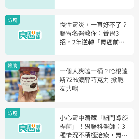
拖，快去看醫生吧！
防癌
慢性胃炎，一直好不了？
腸胃名醫教你：養胃3
招，2年逆轉「胃癌前病
變」
防癌
小心胃中潛藏「幽門螺旋
桿菌」！胃腸科醫師：3
種情況不積極治療，胃癌