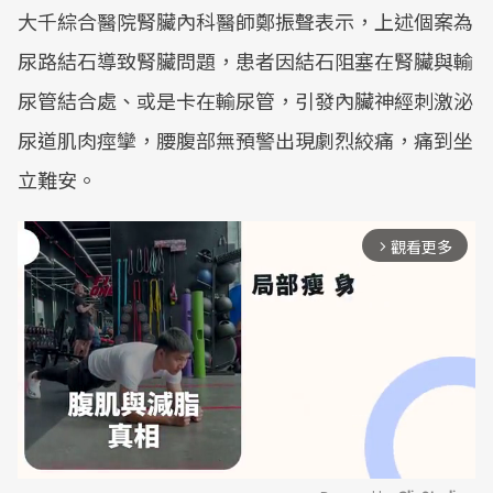
大千綜合醫院腎臟內科醫師鄭振聲表示，上述個案為
尿路結石導致腎臟問題，患者因結石阻塞在腎臟與輸
尿管結合處、或是卡在輸尿管，引發內臟神經刺激泌
尿道肌肉痙攣，腰腹部無預警出現劇烈絞痛，痛到坐
立難安。
觀看更多
arrow_forward_ios