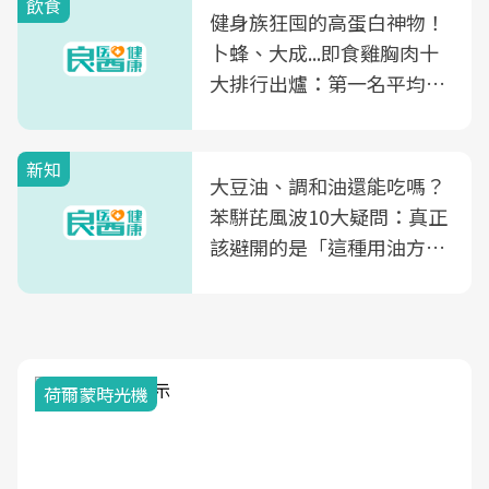
飲食
健身族狂囤的高蛋白神物！
卜蜂、大成...即食雞胸肉十
大排行出爐：第一名平均一
片不到50元
新知
大豆油、調和油還能吃嗎？
苯駢芘風波10大疑問：真正
該避開的是「這種用油方
式」
荷爾蒙時光機