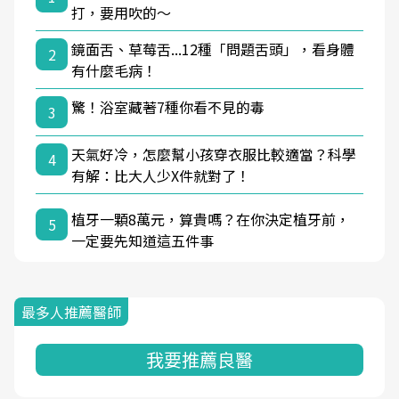
打，要用吹的～
鏡面舌、草莓舌...12種「問題舌頭」，看身體
2
有什麼毛病！
驚！浴室藏著7種你看不見的毒
3
天氣好冷，怎麼幫小孩穿衣服比較適當？科學
4
有解：比大人少X件就對了！
植牙一顆8萬元，算貴嗎？在你決定植牙前，
5
一定要先知道這五件事
最多人推薦醫師
我要推薦良醫