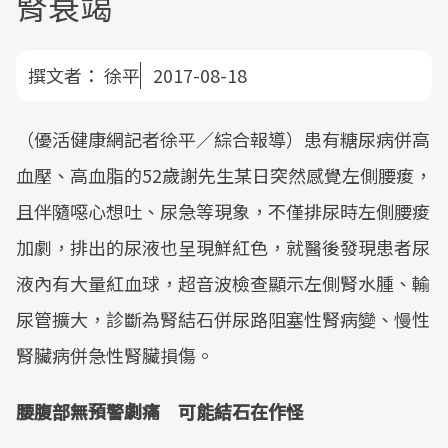
腎衰竭
撰文者：
徐平
2017-08-18
（優活健康網記者徐平／綜合報導）患有糖尿病併高
血壓、高血脂的52歲謝先生某日突然感覺左側腰痠，
且伴隨噁心想吐、尿急等現象，不僅排尿時左側腰痠
加劇，排出的尿液也呈現鮮紅色，就醫後發現患者尿
液內有大量紅血球，超音波檢查顯示左側腎水腫、輸
尿管擴大，診斷為腎結石併尿路阻塞性腎病變、慢性
腎臟病併急性腎臟損傷。
腰腹部無預警劇痛 可能結石在作怪