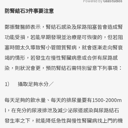
Powered by 
GliaStudios
防腎結石3件事要注意
Mute
鄭振聲醫師表示，腎結石感染及尿路阻塞皆會造成腎
功能受損，若能早期發現並治療是可恢復的，但若阻
塞時間太久導致腎小管間質腎病，就會逐漸走向腎衰
竭的情形，若發生在慢性腎臟病患或合併有尿路感
染，則狀況會更，預防腎結石需特別留意下列事項：
1） 攝取足夠水分／
每天足夠的飲水量、每天的排尿量要有1500-2000m
l，在充分的尿液排泄及減少泌尿道感染與尿路結石
發生率之下，就能降低急性與慢性腎臟病找上門的機