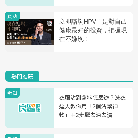
熱門推薦
新知
衣服沾到醬料怎麼辦？洗衣
達人教你用「2個清潔神
物」＋2步驟去油去漬